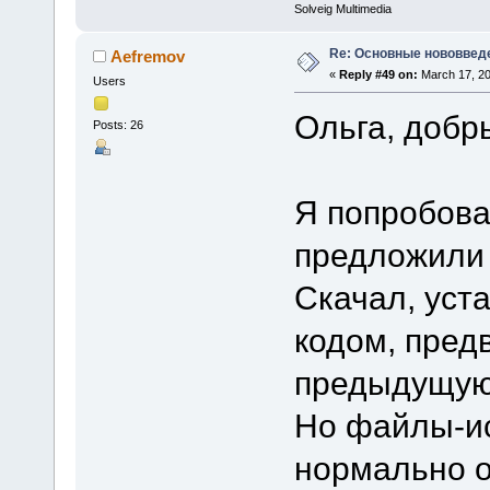
Solveig Multimedia
Re: Основные нововведе
Aefremov
«
Reply #49 on:
March 17, 20
Users
Ольга, добр
Posts: 26
Я попробова
предложили 
Скачал, уст
кодом, пред
предыдущую
Но файлы-ис
нормально о