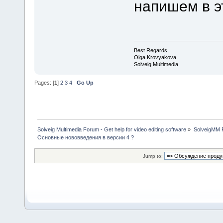
напишем в э
Best Regards,
Olga Krovyakova
Solveig Multimedia
Pages: [
1
]
2
3
4
Go Up
Solveig Multimedia Forum - Get help for video editing software
»
SolveigMM P
Основные нововведения в версии 4 ?
Jump to: