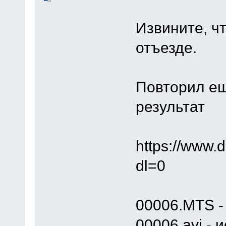
Извините, чт
отъезде.
Повторил ещ
результат
https://w
dl=0
00006.MTS -
00006.avi -