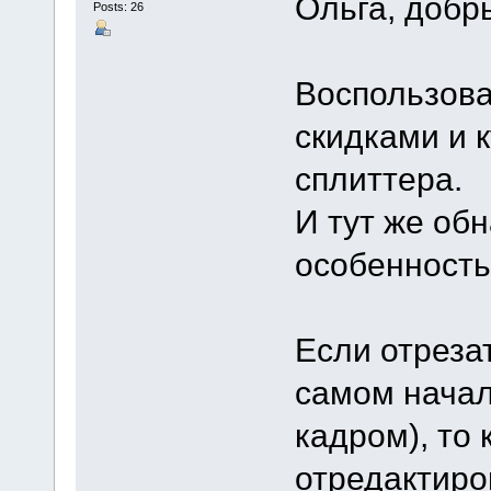
Ольга, добр
Posts: 26
Воспользов
скидками и
сплиттера.
И тут же об
особенность
Если отреза
самом начал
кадром), то 
отредактиро