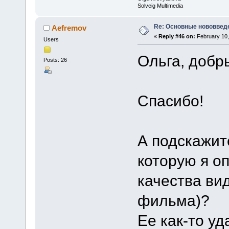
Solveig Multimedia
Re: Основные нововведе
Aefremov
«
Reply #46 on:
February 10,
Users
Ольга, добр
Posts: 26
Спасибо!
А подскажите
которую я о
качества ви
фильма)?
Ее как-то у