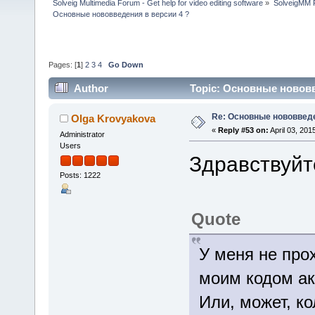
Solveig Multimedia Forum - Get help for video editing software
»
SolveigMM P
Основные нововведения в версии 4 ?
Pages: [
1
]
2
3
4
Go Down
Author
Topic: Основные нововв
Re: Основные нововведе
Olga Krovyakova
«
Reply #53 on:
April 03, 201
Administrator
Users
Здравствуйт
Posts: 1222
Quote
У меня не про
моим кодом ак
Или, может, к