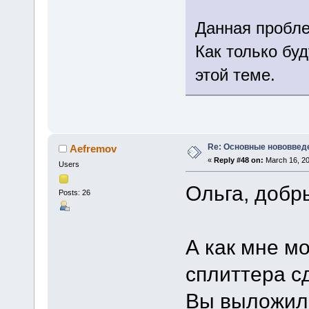
Данная пробле
Как только буд
этой теме.
Re: Основные нововведе
Aefremov
«
Reply #48 on:
March 16, 20
Users
Ольга, добр
Posts: 26
А как мне 
сплиттера с
Вы выложили