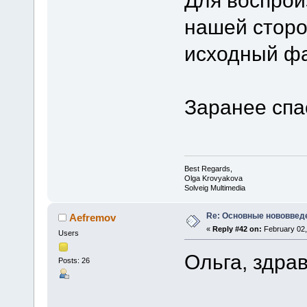
Для воспрои
нашей сторо
исходный фа
Заранее спа
Best Regards,
Olga Krovyakova
Solveig Multimedia
Re: Основные нововведе
Aefremov
«
Reply #42 on:
February 02,
Users
Ольга, здрав
Posts: 26