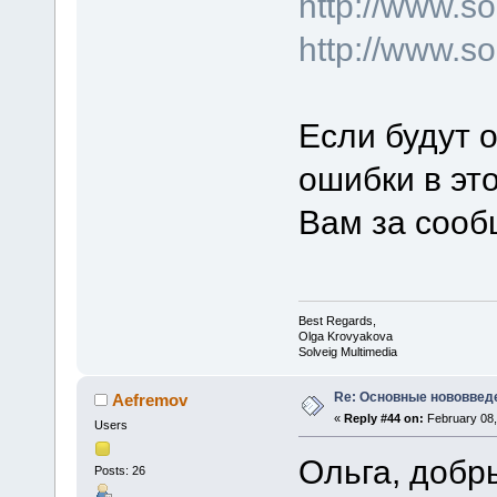
http://www.
http://www.s
Если будут 
ошибки в эт
Вам за сооб
Best Regards,
Olga Krovyakova
Solveig Multimedia
Re: Основные нововведе
Aefremov
«
Reply #44 on:
February 08,
Users
Ольга, добр
Posts: 26