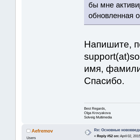
бы мне активи
обновленная 
Напишите, п
support(at)s
имя, фамили
Спасибо.
Best Regards,
Olga Krovyakova
Solveig Multimedia
Re: Основные нововведе
Aefremov
«
Reply #52 on:
April 02, 201
Users