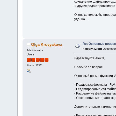
сохранение файла происход
У других редакторов ничего
Очень хотелось бы преодол
удобно...
Re: Основные нововв
Olga Krovyakova
«
Reply #2 on:
December 
Administrator
Users
Здравствуйте AlexN,
Posts: 1222
Спасибо за вопрос.
Основный новые функции Vide
- Поддержка формата - FLV.
- Редактирование AVI файло
- Разделение файлов на ча
- Сохранение метаданных 
Дополнительные изменени
- Возможность сохранить н