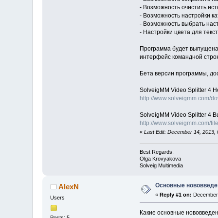
- Возможность очистить ис
- Возможность настройки к
- Возможность выбрать нас
- Настройки цвета для тек
Программа будет выпущена в
интерфейс командной строки
Бета версии программы, до
SolveigMM Video Splitter 4 H
http://www.solveigmm.com/d
SolveigMM Video Splitter 4 B
http://www.solveigmm.com/fi
«
Last Edit: December 14, 2013,
Best Regards,
Olga Krovyakova
Solveig Multimedia
Основные нововведен
AlexN
«
Reply #1 on:
December 
Users
Какие основные нововведен
Posts: 5