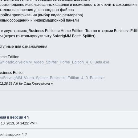
торию недавно использованных файлов и возможность отключить сохранени
аталога назначения для выходных файлов
тройки проигрывания (выбор видео рендерера)
стовых сообщений и информационной панели
 двух версиях, Business Edition и Home Edition. Только в версии Business E
 (через консольную утилиту SolveigMM Batch Splitter).
ступные для ознакомления:
ome Edition
ownload/SolveigMM_Video_Splitter_Home_Edition_4_0_Beta.exe
usiness Edition
les/SolveigMM_Video_Splitter_Business_Edition_4_0_Beta.exe
 02:26:39 AM by Olga Krovyakova
»
ия в версии 4 ?
13, 2013, 04:24:22 PM »
ия в версии 4 ?