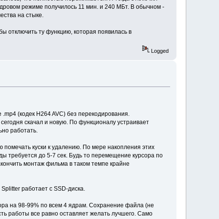
дровом режиме получилось 11 мин. и 240 МБт. В обычном -
ества на стыке.
бы отключить ту функцию, которая появилась в
Logged
 .mp4 (кодек H264 AVC) без перекодирования.
 сегодня скачал и новую. По функционалу устраивает
ьно работать.
ю помечать куски к удалению. По мере накопления этих
нды требуется до 5-7 сек. Будь то перемещение курсора по
акончить монтаж фильма в таком темпе крайне
Splitter работает с SSD-диска.
ора на 98-99% по всем 4 ядрам. Сохранение файла (не
сть работы все равно оставляет желать лучшего. Само