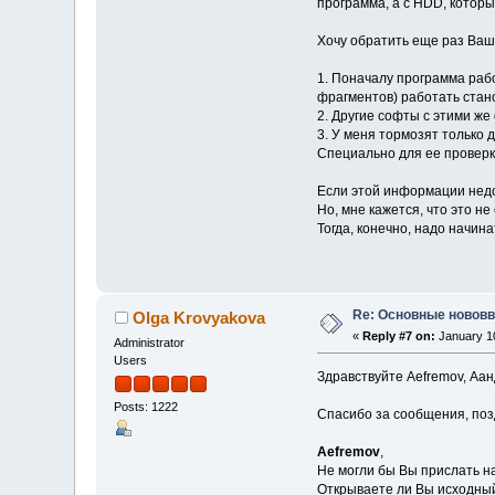
программа, а с HDD, котор
Хочу обратить еще раз Ваш
1. Поначалу программа рабо
фрагментов) работать стано
2. Другие софты с этими ж
3. У меня тормозят только 
Специально для ее проверк
Если этой информации недо
Но, мне кажется, что это н
Тогда, конечно, надо начин
Re: Основные нововв
Olga Krovyakova
«
Reply #7 on:
January 10
Administrator
Users
Здравствуйте Aefremov, Аан
Posts: 1222
Спасибо за сообщения, позд
Aefremov
,
Не могли бы Вы прислать н
Открываете ли Вы исходный