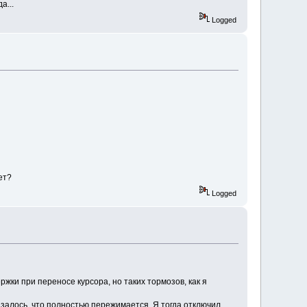
а...
Logged
ет?
Logged
жки при переносе курсора, но таких тормозов, как я
залось, что полностью пережимается. Я тогда отключил