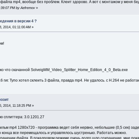
3 файла mp4, вообще без проблем. Клеит здорово. А вот с монтажом у меня бед
10:39:07 PM by Aefremov
»
едения в версии 4 ?
, 2014, 01:11:00 AM »
м!
лько что скачанной SolveigMM_Video_Splitter_Home_Edition_4_0_Beta.exe
6 гиг. Тупо хотел склеить 3 файла, правда mp4. Не удалось. с H.264 не работа
мозит
, 2014, 11:18:25 PM »
 сплиттера: 3.0.1201.27
ьм mp4 1280х720 - программка ведет себя нервно, небольшие (0,5 сек) задер
о конца все перемещалось и управлялось шустренько. Работать можно.
ранении файла. В покадровом режиме очень долго шло сохранение, мне пока