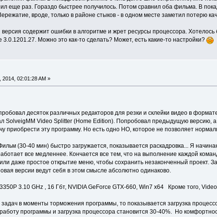
ил еще раз. Гораздо быстрее получилось. Потом сравнил оба фильма. В пока
Пережатие, вроде, только в районе стыков - в одном месте заметил потерю кач
 версия содержит ошибки в алгоритме и жрет ресурсы процессора. Хотелось 
3.0.1201.27. Можно это как-то сделать? Может, есть какие-то настройки?
т
 2014, 02:01:28 AM »
пробовал десяток различных редакторов для резки и склейки видео в формате
 SolveigMM Video Splitter (Home Edition). Попробовал предыдущую версию, а
очу приобрести эту программу. Но есть одно НО, которое не позволяет нормал
Фильм (30-40 мин) быстро загружается, показывается раскадровка... Я начина
а работает все медленнее. Кончается все тем, что на выполнение каждой кома
 или даже простое открытие меню, чтобы сохранить незаконченный проект. З
овая версии ведут себя в этом смысле абсолютно одинаково.
3350P 3.10 GHz , 16 Гбт, NVIDIA GeForce GTX-660, Win7 x64 Кроме того, Video 
 задач в моменты торможения программы, то показывается загрузка процесс
т работу программы и загрузка процессора становится 30-40%. Но комфортно