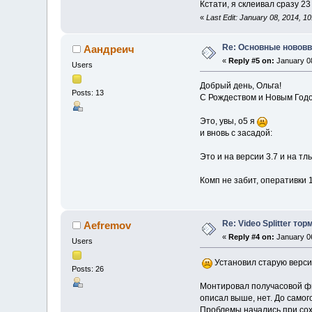
Кстати, я склеивал сразу 2
«
Last Edit: January 08, 2014, 
Re: Основные нововв
Аандреич
«
Reply #5 on:
January 08
Users
Добрый день, Ольга!
Posts: 13
С Рождеством и Новым Годо
Это, увы, о5 я
и вновь с засадой:
Это и на версии 3.7 и на т
Комп не забит, оперативки 1
Re: Video Splitter тор
Aefremov
«
Reply #4 on:
January 06
Users
Установил старую версию
Posts: 26
Монтировал получасовой фил
описал выше, нет. До самог
Проблемы начались при сох