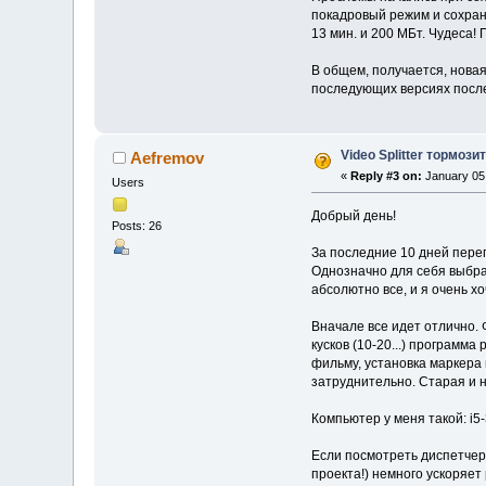
покадровый режим и сохран
13 мин. и 200 МБт. Чудеса! 
В общем, получается, новая
последующих версиях после 
Video Splitter тормози
Aefremov
«
Reply #3 on:
January 05,
Users
Добрый день!
Posts: 26
За последние 10 дней пере
Однозначно для себя выбрал
абсолютно все, и я очень х
Вначале все идет отлично. 
кусков (10-20...) программ
фильму, установка маркера
затруднительно. Старая и н
Компьютер у меня такой: i5-
Если посмотреть диспетчер
проекта!) немного ускоряе