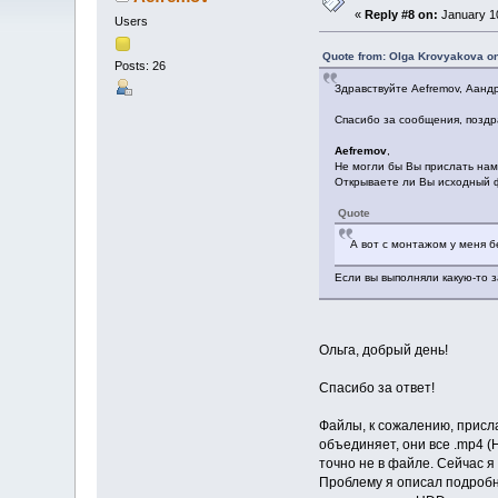
«
Reply #8 on:
January 10
Users
Quote from: Olga Krovyakova on
Posts: 26
Здравствуйте Aefremov, Аанд
Спасибо за сообщения, поздра
Aefremov
,
Не могли бы Вы прислать нам
Открываете ли Вы исходный ф
Quote
А вот с монтажом у меня бе
Если вы выполняли какую-то з
Ольга, добрый день!
Спасибо за ответ!
Файлы, к сожалению, присла
объединяет, они все .mp4 
точно не в файле. Сейчас я
Проблему я описал подробно