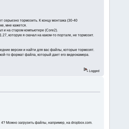
т серьезно тормозить. К концу монтажа (30-40
ке, мне кажется.
 и на старом компьютере (Core2).
.27, которую я скачал на каком-то портале, не тормозит.
едние версии и найти для вас файлы, которые тормозят.
акой-то формат файла, который дает его видеокамера.
Logged
 4? Можно загрузить файлы, например, на dropbox.com.