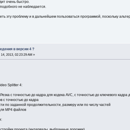
ит очень быстро.
 подобного не наблюдается.
еть эту проблему и в дальнейшем пользоваться программой, поскольку альте
едения в версии 4 ?
14, 2013, 02:23:29 AM »
o Splitter 4:
 Резка с точностью до кадра для кодека AVC, с точностью до ключевого кадра 
в с точностью до кадра
сти по заданной продолжительности, размеру или по числу частей
для MP4 файлов
я:
астройки проекта (интервалы, выбранные дорожки)