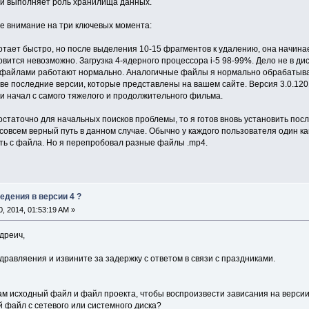
ый выполняет роль хранилища данных.
е внимание на три ключевых момента:
тает быстро, но после выделения 10-15 фрагментов к удалению, она начинае
вится невозможно. Загрузка 4-ядерного процессора i-5 98-99%. Дело не в дис
е файлами работают нормально. Аналогичные файлы я нормально обрабатывал
две последние версии, которые представлены на вашем сайте. Версия 3.0.1201
и начал с самого тяжелого и продолжительного фильма.
статочно для начальных поисков проблемы, то я готов вновь установить посл
е совсем верный путь в данном случае. Обычно у каждого пользователя один к
ать с файла. Но я перепробовал разные файлы .mp4.
едения в версии 4 ?
, 2014, 01:53:19 AM »
дреич,
равляения и извините за задержку с ответом в связи с праздниками.
ам исходный файл и файл проекта, чтобы воспроизвести зависания на версии
 файл с сетевого или системного диска?