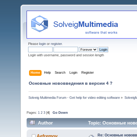
Please
login
or
register
.
Login with username, password and session length
Home
Help
Search
Login
Register
Основные нововведения в версии 4 ?
Solveig Multimedia Forum - Get help for video editing software
»
Solveig
Pages:
1
2
3
[
4
]
Go Down
Author
Topic: Основные ново
Re: Основные нововв
Aefremov