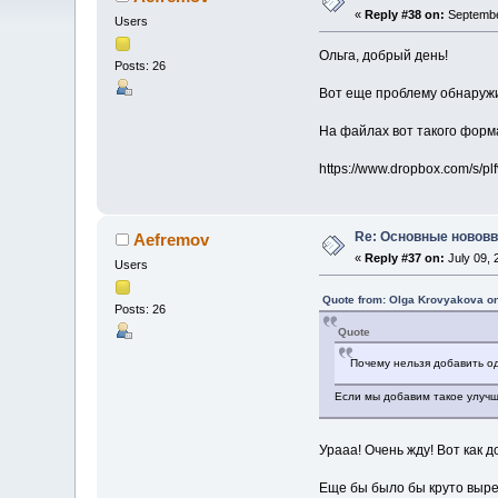
«
Reply #38 on:
Septembe
Users
Ольга, добрый день!
Posts: 26
Вот еще проблему обнаруж
На файлах вот такого форма
https://www.dropbox.com/s/
Re: Основные нововв
Aefremov
«
Reply #37 on:
July 09, 
Users
Quote from: Olga Krovyakova on
Posts: 26
Quote
Почему нельзя добавить од
Если мы добавим такое улучш
Урааа! Очень жду! Вот как 
Еще бы было бы круто вырез