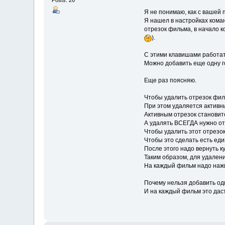
Я не понимаю, как с вашей 
Я нашел в настройках кома
отрезок фильма, в начало к
).
С этими клавишами работат
Можно добавить еще одну г
Еще раз поясняю.
Чтобы удалить отрезок фил
При этом удаляется активн
Активным отрезок становитс
А удалять ВСЕГДА нужно отр
Чтобы удалить этот отрезок
Чтобы это сделать есть еди
После этого надо вернуть к
Таким образом, для удалени
На каждый фильм надо нажи
Почему нельзя добавить одн
И на каждый фильм это дас