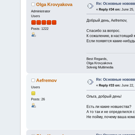
Re: Основные нововв
Olga Krovyakova
«
Reply #34 on:
June 25, 
Administrator
Users
Добрый день, Aefremov,
Posts: 1222
Спасибо за вопрос.
К сожалению, в настоящий 
Если появятся какие-нибудь
Best Regards,
Olga Krovyakova
Solveig Multimedia
Re: Основные нововв
Aefremov
«
Reply #33 on:
June 22, 
Users
Ольга, добрый день!
Posts: 26
Есть ли какие новшества?
А то так и не определился
Не пойму, почему ваша кома