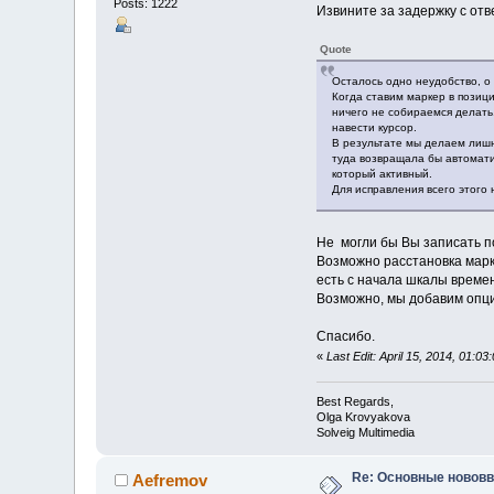
Posts: 1222
Извините за задержку с отв
Quote
Осталось одно неудобство, о 
Когда ставим маркер в позици
ничего не собираемся делать.
навести курсор.
В результате мы делаем лишн
туда возвращала бы автомати
который активный.
Для исправления всего этого 
Не могли бы Вы записать п
Возможно расстановка марк
есть с начала шкалы времен
Возможно, мы добавим опци
Спасибо.
«
Last Edit: April 15, 2014, 01:
Best Regards,
Olga Krovyakova
Solveig Multimedia
Re: Основные нововв
Aefremov