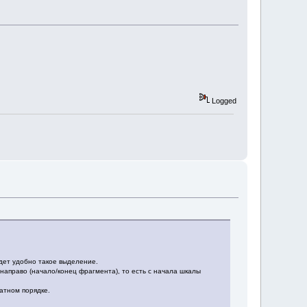
Logged
дет удобно такое выделение.
аправо (начало/конец фрагмента), то есть с начала шкалы
ратном порядке.