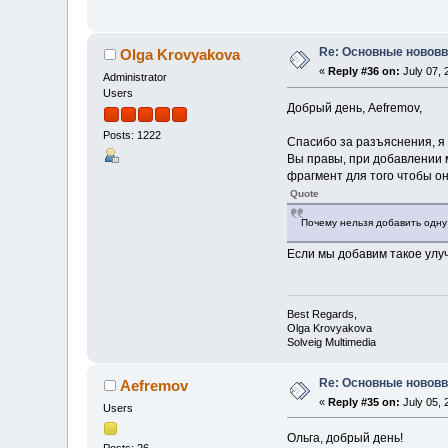
Re: Основные нововв
Olga Krovyakova
«
Reply #36 on:
July 07, 
Administrator
Users
Добрый день, Aefremov,
Posts: 1222
Спасибо за разъяснения, я 
Вы правы, при добавлении 
фрагмент для того чтобы он
Quote
Почему нельзя добавить одну 
Если мы добавим такое улуч
Best Regards,
Olga Krovyakova
Solveig Multimedia
Re: Основные нововв
Aefremov
«
Reply #35 on:
July 05, 
Users
Ольга, добрый день!
Posts: 26