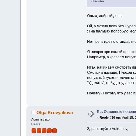
Спасибо.
Ольга, добрый день!
Ой, а можно пока без Hype
Я на пальцах попробую, есл
Нет, речь идет о стандартн
Я говорю про самый простой
Например, вырезаем ненужн
Итак, начинаем смотреть фи
Смотрим дальше. Плохой кус
ненужный кусок помечен мар
"Удалить", то будет удален
Почему? Потому что у вас п
Re: Основные нововв
Olga Krovyakova
«
Reply #30 on:
April 15,
Administrator
Users
Здравствуйте Aefremov,