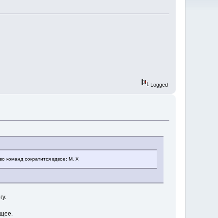
Logged
во команд сократится вдвое: M, X
гу.
ущее.