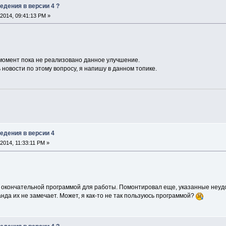
едения в версии 4 ?
2014, 09:41:13 PM »
момент пока не реализовано данное улучшение.
 новости по этому вопросу, я напишу в данном топике.
едения в версии 4
2014, 11:33:11 PM »
 с окончательной программой для работы. Помонтировал еще, указанные неуд
нда их не замечает. Может, я как-то не так пользуюсь программой?