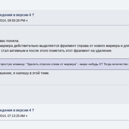
едения в версии 4 ?
2014, 09:59:28 PM »
вас поняла.
маркера действительно выделяется фрагмент справа от нового маркера и дл
 стал активным и после этого пометить этот фрагмент на удаление.
простую клавишу: "Удалить отрезок слева от маркера" - какую нибудь X? Тогда количество 
шение, я напишу в этой теме.
едения в версии 4 ?
2014, 07:13:25 AM »