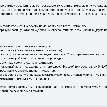
программой работать... Может, есть какие-то команды, которые я не использу
нды Tab, Ctrl+Tab и Shift+Tab. Они перемещают курсор к предыдущему или с
оторого встает курсор (после добавления нового маркера становится активным
ь стало удобнее. Но почему не добавить еще всего 1 команду?
орячую клавишу, которая удаляла бы отрезок фильма, ограниченный двумя 
ьма нужно просто нажать клавишу D.
ый отрезок (он выделен ярко-желтым цветом).
я сразу после добавления очередного маркера. Этим отрезком становится отр
езок, который стоит слева от маркера и курсора.
, его надо сделать желтым - активным.
нственный путь - передвинуть на него курсор. Мышкой или сочетанием Shift+
урсор на исходную позицию - нажать Tab.
я очередного ненужного куска фильма нужно нажать 4 раза клавиши: M, Shift+
мать эти 4 команды 50 или 100 раз.
у простую клавишу: "Удалить отрезок слева от маркера" - какую нибудь X? Тог
т двойное сокращение нажатий.