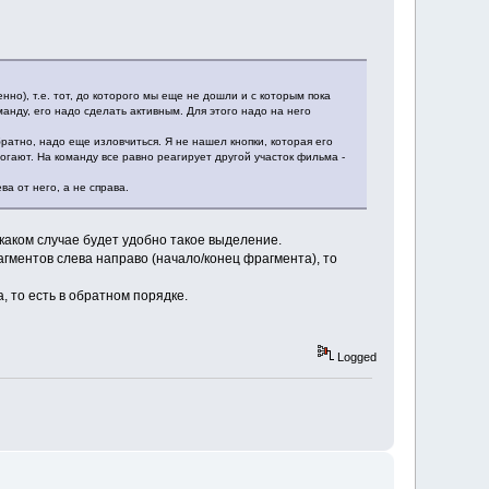
но), т.е. тот, до которого мы еще не дошли и с которым пока
анду, его надо сделать активным. Для этого надо на него
атно, надо еще изловчиться. Я не нашел кнопки, которая его
гают. На команду все равно реагирует другой участок фильма -
а от него, а не справа.
каком случае будет удобно такое выделение.
гментов слева направо (начало/конец фрагмента), то
, то есть в обратном порядке.
Logged