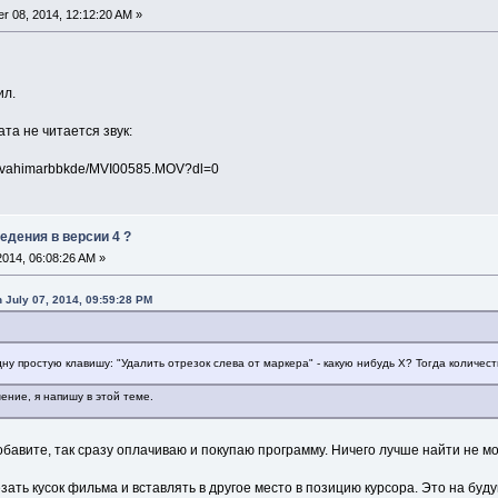
r 08, 2014, 12:12:20 AM »
ил.
та не читается звук:
plfvahimarbbkde/MVI00585.MOV?dl=0
едения в версии 4 ?
2014, 06:08:26 AM »
 July 07, 2014, 09:59:28 PM
ну простую клавишу: "Удалить отрезок слева от маркера" - какую нибудь X? Тогда количест
ение, я напишу в этой теме.
добавите, так сразу оплачиваю и покупаю программу. Ничего лучше найти не мо
ать кусок фильма и вставлять в другое место в позицию курсора. Это на буд