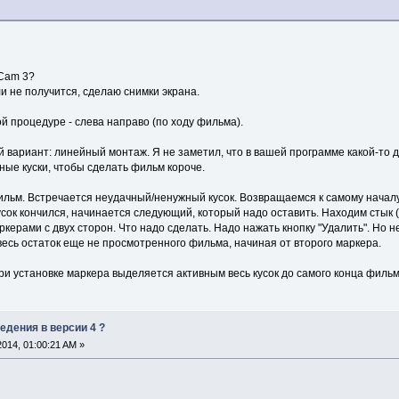
rCam 3?
и не получится, сделаю снимки экрана.
ой процедуре - слева направо (по ходу фильма).
 вариант: линейный монтаж. Я не заметил, что в вашей программе какой-то 
ые куски, чтобы сделать фильм короче.
льм. Встречается неудачный/ненужный кусок. Возвращаемся к самому началу э
ок кончился, начинается следующий, который надо оставить. Находим стык (ко
керами с двух сторон. Что надо сделать. Надо нажать кнопку "Удалить". Но 
 весь остаток еще не просмотренного фильма, начиная от второго маркера.
ри установке маркера выделяется активным весь кусок до самого конца фильм
едения в версии 4 ?
 2014, 01:00:21 AM »