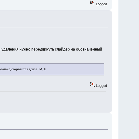
Logged
я удаления нужно передвинуть слайдер на обозначенный
команд сократится вдвое: M, X
Logged