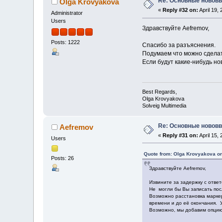
Re: Основные нововв
Olga Krovyakova
«
Reply #32 on:
April 19,
Administrator
Users
Здравствуйте Aefremov,
Posts: 1222
Спасибо за разъяснения.
Подумаем что можно сделат
Если будут какие-нибудь нов
Best Regards,
Olga Krovyakova
Solveig Multimedia
Re: Основные нововв
Aefremov
«
Reply #31 on:
April 15,
Users
Quote from: Olga Krovyakova on
Posts: 26
Здравствуйте Aefremov,
Извините за задержку с ответ
Не могли бы Вы записать пос
Возможно расстановка маркер
времени и до её окончания. У
Возможно, мы добавим опцию 