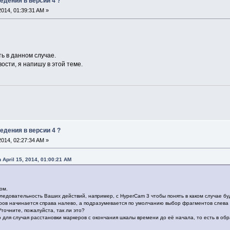
едения в версии 4 ?
 2014, 01:39:31 AM »
ь в данном случае.
ости, я напишу в этой теме.
едения в версии 4 ?
 2014, 02:27:34 AM »
 April 15, 2014, 01:00:21 AM
ом.
ледовательность Ваших действий, например, с HyperCam 3 чтобы понять в каком случае бу
ов начинается справа налево, а подразумевается по умолчанию выбор фрагментов слева н
точните, пожалуйста, так ли это?
для случая расстановки маркеров с окончания шкалы времени до её начала, то есть в об