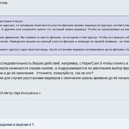
етом.
котором я писал.
ю курсора, то активным помечается участок фильма правее маркера (и курсора соответствен
 А удалять или сохранять нужно тот, который левее маркера. Чтобы он среагировал на ком
ие движения. Мы теряем то место фильма, на котором стоял курсор. Чтобы его вернуть обр
чески. Наведение мышки на нужный участок фильма и команда по правой клавише - не помо
нужно сделать одну простую вещь: после установки маркера активировать кусок фильма слев
оследовательность Ваших действий, например, с HyperCam 3 чтобы понять в 
еров начинается справа налево, а подразумевается по умолчанию выбор фра
и и до её окончания. Уточните, пожалуйста, так ли это?
ю для случая расстановки маркеров с окончания шкалы времени до её начала
03:03 AM by Olga Krovyakova
»
едения в версии 4 ?