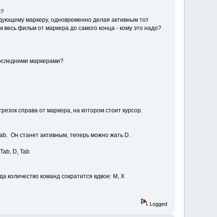
ю?
ледующему маркеру, одновременно делая активным тот
 весь фильм от маркера до самого конца - кому это надо?
последними маркерами?
езок справа от маркера, на котором стоит курсор.
Tab. Он станет активным, теперь можно жать D.
Tab, D, Tab
да количество команд сократится вдвое: M, X
Logged