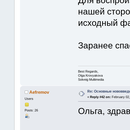
Для воспрои
нашей сторо
исходный фа
Заранее спа
Best Regards,
Olga Krovyakova
Solveig Multimedia
Re: Основные нововведе
Aefremov
«
Reply #42 on:
February 02,
Users
Ольга, здрав
Posts: 26