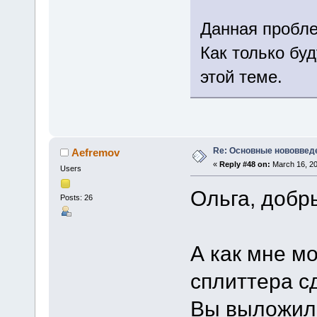
Данная пробле
Как только буд
этой теме.
Re: Основные нововведе
Aefremov
«
Reply #48 on:
March 16, 20
Users
Ольга, добр
Posts: 26
А как мне 
сплиттера с
Вы выложили