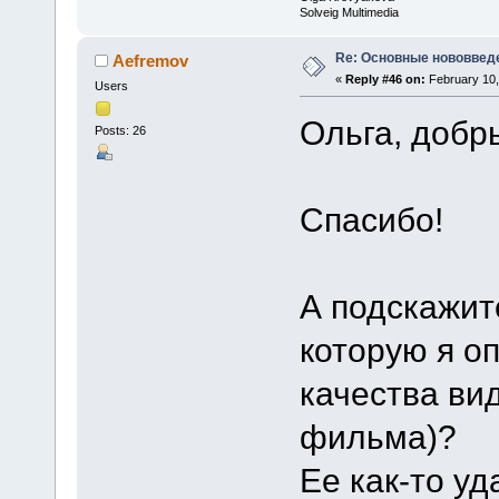
Solveig Multimedia
Re: Основные нововведе
Aefremov
«
Reply #46 on:
February 10,
Users
Ольга, добр
Posts: 26
Спасибо!
А подскажите
которую я о
качества ви
фильма)?
Ее как-то у