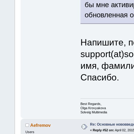
бы мне активи
обновленная 
Напишите, п
support(at)s
имя, фамили
Спасибо.
Best Regards,
Olga Krovyakova
Solveig Multimedia
Re: Основные нововведе
Aefremov
«
Reply #52 on:
April 02, 201
Users