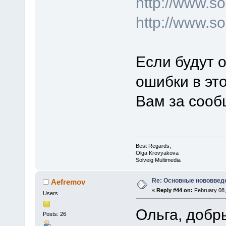
http://www.
http://www.s
Если будут 
ошибки в эт
Вам за сооб
Best Regards,
Olga Krovyakova
Solveig Multimedia
Re: Основные нововведе
Aefremov
«
Reply #44 on:
February 08,
Users
Ольга, добр
Posts: 26