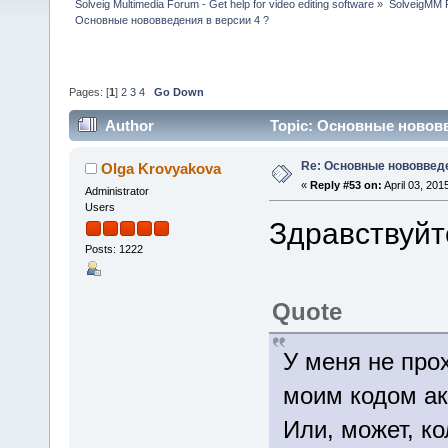
Solveig Multimedia Forum - Get help for video editing software
»
SolveigMM P
Основные нововведения в версии 4 ?
Pages: [
1
]
2
3
4
Go Down
Author
Topic: Основные нововв
Re: Основные нововведе
Olga Krovyakova
«
Reply #53 on:
April 03, 201
Administrator
Users
Здравствуйт
Posts: 1222
Quote
У меня не про
моим кодом ак
Или, может, к