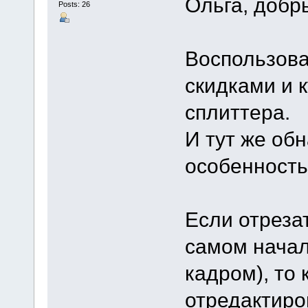
Ольга, добр
Posts: 26
Воспользов
скидками и
сплиттера.
И тут же об
особенность
Если отреза
самом начал
кадром), то 
отредактиро