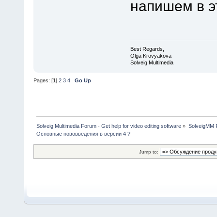
напишем в э
Best Regards,
Olga Krovyakova
Solveig Multimedia
Pages: [
1
]
2
3
4
Go Up
Solveig Multimedia Forum - Get help for video editing software
»
SolveigMM P
Основные нововведения в версии 4 ?
Jump to: