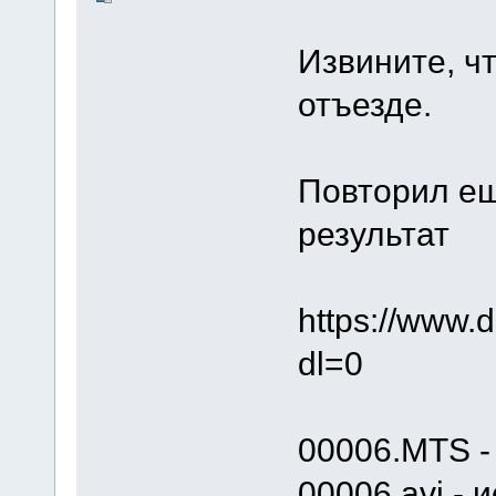
Извините, чт
отъезде.
Повторил ещ
результат
https://w
dl=0
00006.MTS -
00006.avi -