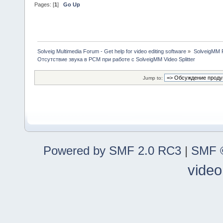
Pages: [
1
]
Go Up
Solveig Multimedia Forum - Get help for video editing software
»
SolveigMM P
Отсутствие звука в PCM при работе с SolveigMM Video Splitter
Jump to:
Powered by SMF 2.0 RC3
|
SMF ©
video