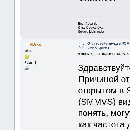
Best Regards,
Olga Krovyakova
Solveig Multimedia
Отсутствие звука в PCM
MAks
Video Splitter
Users
«
Reply #1 on:
November 13, 2016, 
Posts: 2
Здравствуйт
Причиной от
открытом в S
(SMMVS) вид
понять, мог
как частота 