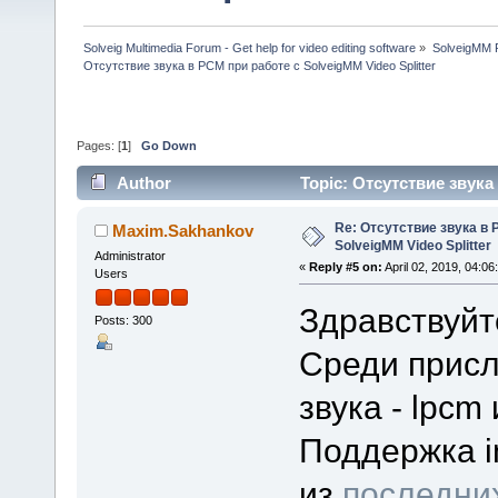
Solveig Multimedia Forum - Get help for video editing software
»
SolveigMM P
Отсутствие звука в PCM при работе с SolveigMM Video Splitter
Pages: [
1
]
Go Down
Author
Topic: Отсутствие звука
times)
Re: Отсутствие звука в 
Maxim.Sakhankov
SolveigMM Video Splitter
Administrator
«
Reply #5 on:
April 02, 2019, 04:06
Users
Здравствуйт
Posts: 300
Среди присл
звука - lpcm
Поддержка i
из
последни