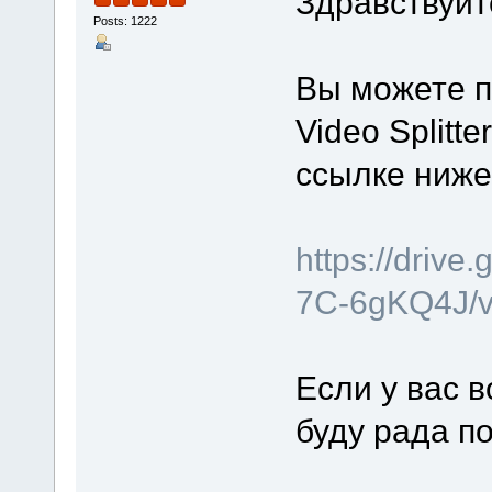
Здравствуйт
Posts: 1222
Вы можете п
Video Splitt
ссылке ниже
https://driv
7C-6gKQ4J/v
Если у вас 
буду рада п