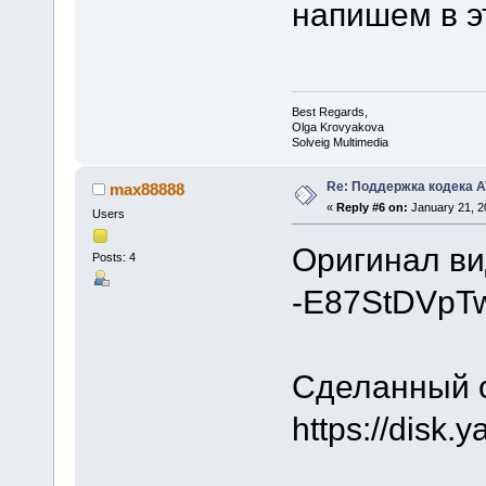
напишем в э
Best Regards,
Olga Krovyakova
Solveig Multimedia
Re: Поддержка кодека 
max88888
«
Reply #6 on:
January 21, 2
Users
Оригинал виде
Posts: 4
-E87StDVpT
Сделанный о
https://disk