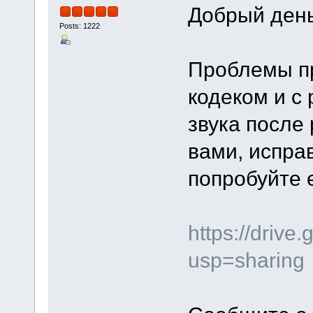
Добрый день
Posts: 1222
Проблемы п
кодеком и с
звука после
вами, испра
попробуйте 
https://driv
usp=sharing