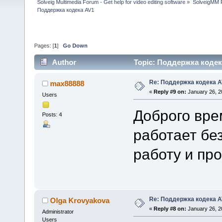
Solveig Multimedia Forum - Get help for video editing software
»
SolveigMM P
Поддержка кодека AV1
Pages: [
1
]
Go Down
Author
Topic: Поддержка кодек
Re: Поддержка кодека 
max88888
«
Reply #9 on:
January 26, 2
Users
Доброго вре
Posts: 4
работает бе
работу и пр
Re: Поддержка кодека 
Olga Krovyakova
«
Reply #8 on:
January 26, 2
Administrator
Users