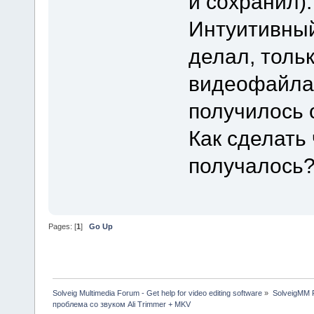
и сохранил).
Интуитивный
делал, толь
видеофайла 
получилось о
Как сделать
получалось
Pages: [
1
]
Go Up
Solveig Multimedia Forum - Get help for video editing software
»
SolveigMM P
проблема со звуком Ali Trimmer + MKV