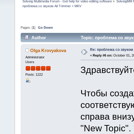
Solveig Multimedia Forum - Get help for video editing software
»
SolveigMM P
проблема со звуком Ali Trimmer + MKV
Pages: [
1
]
Go Down
Author
Topic: проблема со звук
Re: проблема со звуком 
Olga Krovyakova
«
Reply #6 on:
October 01, 2
Administrator
Users
Здравствуйт
Posts: 1222
Чтобы созда
соответству
справа вниз
"New Topic".