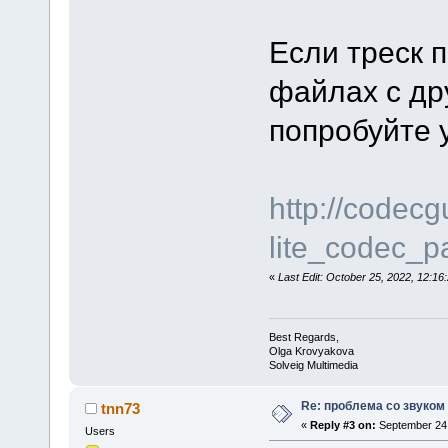
Если треск 
файлах с др
попробуйте у
http://codec
lite_codec_p
«
Last Edit: October 25, 2022, 12:
Best Regards,
Olga Krovyakova
Solveig Multimedia
Re: проблема со звуком 
tnn73
«
Reply #3 on:
September 24,
Users