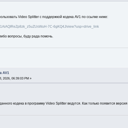
льзовать Video Splitter с поддержкой кодека AV1 по ссылке ниже:
le/d/1AiAQIReZp8zk_z5uZUsWuH-7C-6gKQ4J/view?usp=drive_link
-либо вопросы, буду рада помочь.
а AV1
, 2026, 06:39:03 PM »
анного кодека в программу Video Splitter ведутся. Как только появится верс