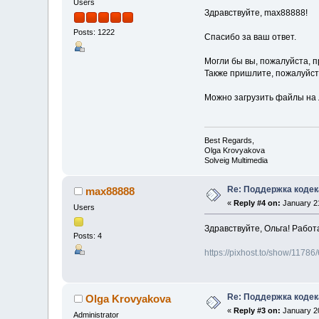
Users
Здравствуйте, max88888!
Posts: 1222
Спасибо за ваш ответ.
Могли бы вы, пожалуйста, 
Также пришлите, пожалуйста
Можно загрузить файлы на 
Best Regards,
Olga Krovyakova
Solveig Multimedia
Re: Поддержка кодек
max88888
«
Reply #4 on:
January 21
Users
Здравствуйте, Ольга! Работ
Posts: 4
https://pixhost.to/show/1178
Re: Поддержка кодек
Olga Krovyakova
«
Reply #3 on:
January 20
Administrator