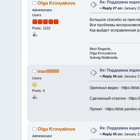
Re: Поддержка кодек
Olga Krovyakova
«
Reply #7 on:
January 21
Administrator
Users
Большое спасибо за присл
Все проблемы воспроизвели
Posts: 1222
Как выйдет исправленная р
Best Regards,
Olga Krovyakova
Solveig Multimedia
Re: Поддержка кодек
max88888
«
Reply #6 on:
January 21
Users
Оригинал видео - https://dis
Posts: 4
Сделанный отрезок - https:/
Проект - https://disk.yande
Re: Поддержка кодек
Olga Krovyakova
«
Reply #5 on:
January 21
Administrator