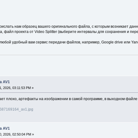
прислать нам образец вашего оригинального файла, с которым возникает да
, файл проекта от Video Splitter (выберите интервалы для сохранения и пере
любой удобный вам сервис передачи файлов, например, Google drive или Yan
а AV1
, 2026, 03:11:53 PM »
ает плохо, артефакты на изображении в самой программе, в выходном файле 
6/687169164_av1.jpg
а AV1
, 2026, 02:50:04 PM »