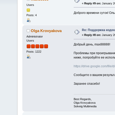
«
Reply #9 on:
January 26
Users
Доброго времени суток! Оль
Posts: 4
Re: Поддержка кодек
Olga Krovyakova
«
Reply #8 on:
January 26
Administrator
Users
Добрый день, max88888!
Posts: 1222
Проблемы при проигрывании
ниже, попробуйте ее исполь
https://drive.google.com/fi
Сообщите о вашем результ
Заранее спасибо!
Best Regards,
Olga Krovyakova
Solveig Multimedia