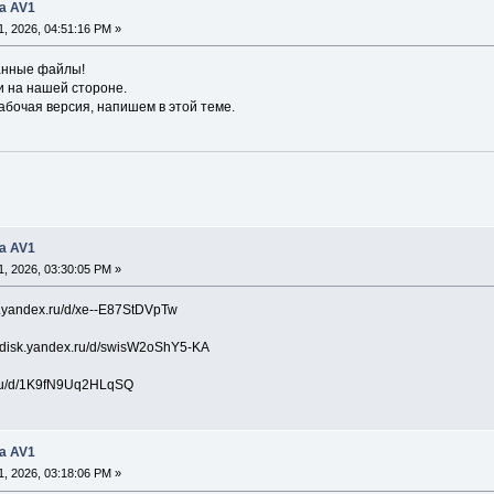
а AV1
, 2026, 04:51:16 PM »
анные файлы!
 на нашей стороне.
абочая версия, напишем в этой теме.
а AV1
, 2026, 03:30:05 PM »
k.yandex.ru/d/xe--E87StDVpTw
/disk.yandex.ru/d/swisW2oShY5-KA
x.ru/d/1K9fN9Uq2HLqSQ
а AV1
, 2026, 03:18:06 PM »