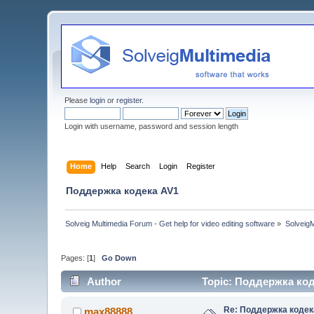
Please
login
or
register
.
Login with username, password and session length
Home
Help
Search
Login
Register
Поддержка кодека AV1
Solveig Multimedia Forum - Get help for video editing software
»
Solveig
Pages: [
1
]
Go Down
Author
Topic: Поддержка код
Re: Поддержка кодек
max88888