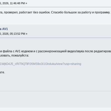
, 2026, 11:46:48 PM »
га, проверил, работает без ошибок. Спасибо большое за работу и программу.
а AV1
, 2026, 05:13:52 PM »
 файла с AV1 кодеком и с рассинхронизацией видео/звука после редактирова
зовать, пожалуйста:
le/d/1WjtO4J5_cRlT9QTtP26MS9o3i1Ghduku/view?usp=sharing
ате.