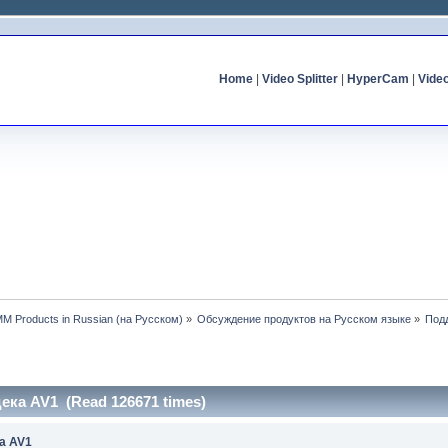
Home
|
Video Splitter
|
HyperCam
|
Vide
MM Products in Russian (на Русском)
»
Обсуждение продуктов на Русском языке
»
Под
ека AV1 (Read 126671 times)
а AV1