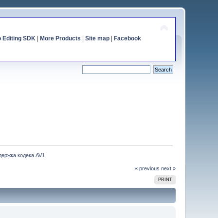
o Editing SDK
|
More Products
|
Site map
|
Facebook
держка кодека AV1
« previous
next »
PRINT