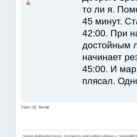
то ли я. По
45 минут. Ст
42:00. При н
достойным л
начинает рез
45:00. И ма
плясал. Одно
Pages: [
1
]
Go Up
Solveig Multimedia Forum - Get help for video editing software
»
SolveigMM P