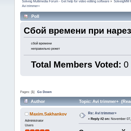
Solveig Multimedia Forum - Get help for video editing software
»
SolveigMM P
Avi trimmer+
Poll
Сбой времени при наре
сбой времени
неправильно режет
Total Members Voted:
0
Pages: [
1
]
Go Down
Author
Topic: Avi trimmer+ (Rea
Re: Avi trimmer+
Maxim.Sakhankov
«
Reply #2 on:
November 07, 
Administrator
Users