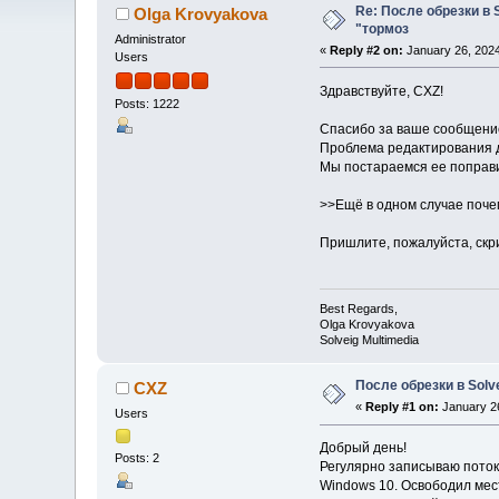
Re: После обрезки в S
Olga Krovyakova
"тормоз
Administrator
«
Reply #2 on:
January 26, 2024
Users
Здравствуйте, CXZ!
Posts: 1222
Спасибо за ваше сообщени
Проблема редактирования д
Мы постараемся ее поправит
>>Ещё в одном случае почем
Пришлите, пожалуйста, скри
Best Regards,
Olga Krovyakova
Solveig Multimedia
После обрезки в Solve
CXZ
«
Reply #1 on:
January 26
Users
Добрый день!
Posts: 2
Регулярно записываю потоки
Windows 10. Освободил место