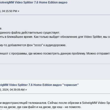
olveigMM Video Splitter 7.6 Home Edition видео
, 04:15:50 PM »
е.
анного файла действительно существует.
ь в ближайшее время. Как только выйдет обновление для Video Splitter, мы с
у-то добавляется фон "ззззз" к аудиодорожке.
ншот с программы, где можно посмотреть данную проблему. Можно отправить 
igMM Video Splitter 7.6 Home Edition видео "тормозит"
, 2024, 04:39:09 AM »
 видеотрансляций телеканалов. Сейчас после обрезки в SolveigMM Video Split
 на диске, где сам файл и на диске, где кэш - не помогло.