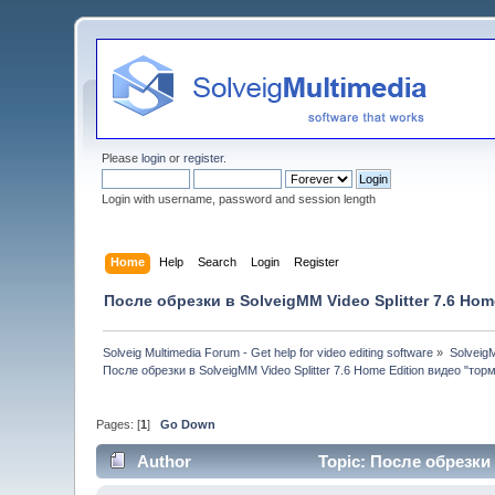
Please
login
or
register
.
Login with username, password and session length
Home
Help
Search
Login
Register
После обрезки в SolveigMM Video Splitter 7.6 Ho
Solveig Multimedia Forum - Get help for video editing software
»
Solveig
После обрезки в SolveigMM Video Splitter 7.6 Home Edition видео "тор
Pages: [
1
]
Go Down
Author
Topic: После обрезки 