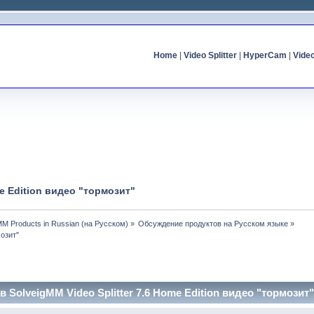
Home
|
Video Splitter
|
HyperCam
|
Vide
me Edition видео "тормозит"
MM Products in Russian (на Русском)
»
Обсуждение продуктов на Русском языке
»
мозит"
в SolveigMM Video Splitter 7.6 Home Edition видео "тормозит"