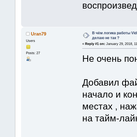
воспроизвед
В чём логика работы Vide
Uran79
делаю не так ?
Users
«
Reply #1 on:
January 29, 2018, 1
Posts: 27
Не очень по
Добавил фай
начало и ко
местах , на
на тайм-лай