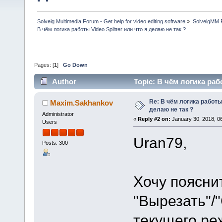
Solveig Multimedia Forum - Get help for video editing software
»
SolveigMM P
В чём логика работы Video Splitter или что я делаю не так ?
Pages: [
1
]
Go Down
Author
Topic: В чём логика раб
times)
Re: В чём логика работы 
Maxim.Sakhankov
делаю не так ?
Administrator
«
Reply #2 on:
January 30, 2018, 0
Users
Uran79,
Posts: 300
Хочу поясни
"Вырезать"/"
текущего ре