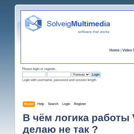
Home
|
Video S
Please
login
or
register
.
Login with username, password and session length
Home
Help
Search
Login
Register
В чём логика работы V
делаю не так ?