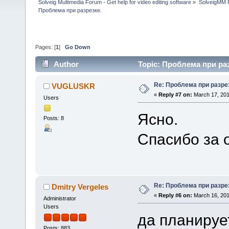
Solveig Multimedia Forum - Get help for video editing software
»
SolveigMM P
Проблема при разрезке.
Pages: [
1
]
Go Down
Author
Topic: Проблема при раз
Re: Проблема при разре
VUGLUSKR
«
Reply #7 on:
March 17, 201
Users
Ясно.
Posts: 8
Спасибо за 
Re: Проблема при разре
Dmitry Vergeles
«
Reply #6 on:
March 16, 201
Administrator
Users
да планирует
Posts: 883