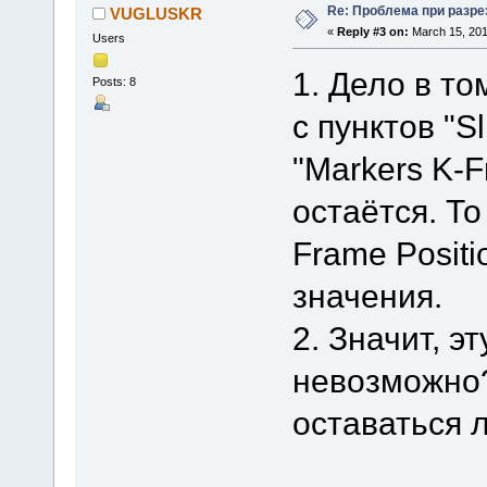
Re: Проблема при разре
VUGLUSKR
«
Reply #3 on:
March 15, 201
Users
1. Дело в то
Posts: 8
с пунктов "Sl
"Markers K-F
остаётся. То
Frame Positi
значения.
2. Значит, э
невозможно? 
оставаться 