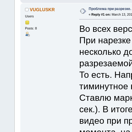
Проблема при разрезке.
VUGLUSKR
«
Reply #1 on:
March 13, 201
Users
Во всех вер
Posts: 8
При нарезке
несколько д
разрезаемой
То есть. Нап
тиминутное 
Ставлю марке
сек.). В ито
видео при п