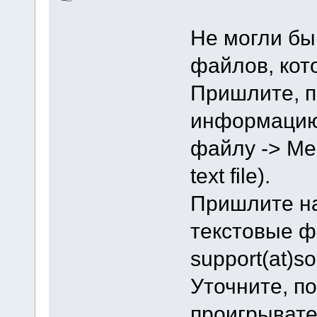
Не могли бы
файлов, кот
Пришлите, п
информацию
файлу -> Med
text file).
Пришлите на
текстовые ф
support(at)s
Уточните, п
проигрывате