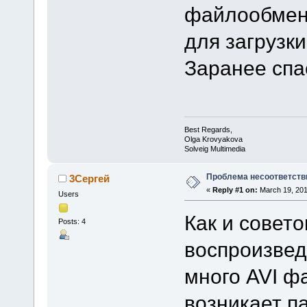
файлообмен
для загрузк
Заранее спа
Best Regards,
Olga Krovyakova
Solveig Multimedia
Проблема несоответств
3Сергей
«
Reply #1 on:
March 19, 201
Users
Как и совет
Posts: 4
воспроизвед
много AVI ф
возникает па