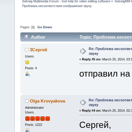
Solveig Multimedia Forum - Get help for video editing software
»
SolveigMM P
Проблема несоответствия изображения звуку
Pages: [
1
]
Go Down
Author
Topic: Проблема несоот
Re: Проблема несоотве
3Сергей
звуку
Users
«
Reply #5 on:
March 25, 2014, 03:
Posts: 4
отправил на
Re: Проблема несоотве
Olga Krovyakova
звуку
Administrator
«
Reply #4 on:
March 25, 2014, 02:
Users
Сергей,
Posts: 1222