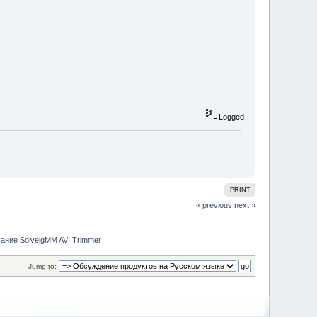
Logged
PRINT
« previous
next »
ание SolveigMM AVI Trimmer
Jump to: