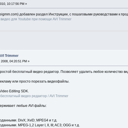
010, 10:17:56 PM »
solveigmm.com) добавлен раздел Инструкции, с пошаговыми руководствами к про
 видео для Youtube при помощи AVI Trimmer
AVI Trimmer
 2008, 04:20:51 PM »
простой бесплатный видео редактор. Позволяет удалить любое количество вид
екламу или просто порезать видеофайлы.
ideo Editing SDK.
-
бесплатный видео редактор / AVI Trimmer
держивает любые AVI файлы:
анными. DivX; XviD; MPEG4 и т.д.
ными. MPEG-1,2 Layer I, II, III; AC3; OGG и т.д.