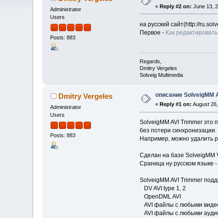
«
Reply #2 on:
June 13, 2
Administrator
Users
на русский сайт(http://ru.
Первое -
Как редактировать
Posts: 883
Regards,
Dmitry Vergeles
Solveig Multimedia
описание SolveigMM 
Dmitry Vergeles
«
Reply #1 on:
August 26,
Administrator
Users
SolveigMM AVI Trimmer это 
без потери синхронизации.
Posts: 883
Например, можно удалить р
Сделан на базе SolveigMM V
Сраница ну русском языке 
SolveigMM AVI Trimmer под
DV AVI type 1, 2
OpenDML AVI
AVI файлы с любыми видеод
AVI файлы с любыми аудиодан