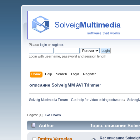
Please
login
or
register
.
Login with username, password and session length
Home
Help
Search
Login
Register
описание SolveigMM AVI Trimmer
Solveig Multimedia Forum - Get help for video editing software
»
Solveig
Pages: [
1
]
Go Down
Author
Topic: описание Solv
Re: описание Solveig
Dmitry Vergeles