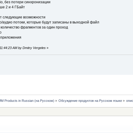
, без потери синхронизации
е 2 и 4 ГБайт
ет следующие возможности
/аудио потоки, которые будут записаны в выходной файл
количество фрагментов за один проход
p
 приложения
 11:44:23 AM by Dmitry Vergeles
»
MM Products in Russian (на Русском)
»
Обсуждение продуктов на Русском языке
»
опис