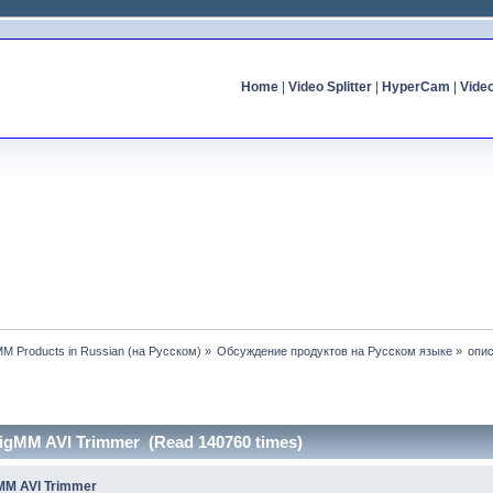
Home
|
Video Splitter
|
HyperCam
|
Vide
MM Products in Russian (на Русском)
»
Обсуждение продуктов на Русском языке
»
опис
eigMM AVI Trimmer (Read 140760 times)
MM AVI Trimmer