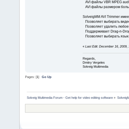
AVI файлы VBR MPEG audio
AVI файлы размером больш
SolveigMM AVI Trimmer име
Позволяет выбирать видео
Позволяет удалить любое 
Поддерживает Drag-n-Dro
Позволяет выбирать язык
«
Last Edit: December 16, 2009,
Regards,
Dmitry Vergeles
Solveig Multimedia
Pages: [
1
]
Go Up
Solveig Multimedia Forum - Get help for video editing software
»
Solveig