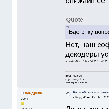
ближайшее 
Quote
Вдогонку вопр
Нет, наш соф
декодеры ус
«
Last Edit: October 04, 2013, 09:2
Best Regards,
Olga Krovyakova
Solveig Multimedia
Re: проблема при склей
Аандреич
«
Reply #3 on:
October 02, 2
Users
Да-да, карти
Posts: 13