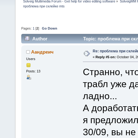
Solveig Multimedia Forum - Get help for video editing software
»
SolveigMM P
проблема при склейке mts
Pages:
1
[
2
]
Go Down
Author
Topic: проблема при скл
Re: проблема при склей
Аандреич
«
Reply #5 on:
October 04, 2
Users
Странно, что
Posts: 13
трабл уже д
ладно...
А доработат
я предложил
30/09, вы н