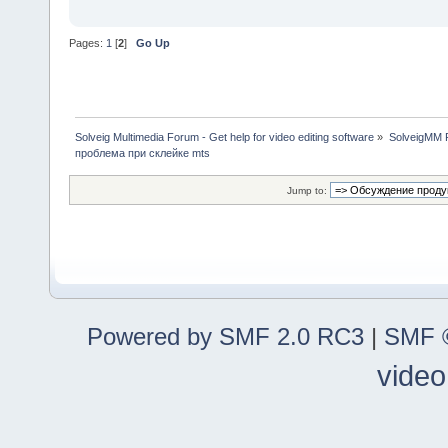
Pages:
1
[
2
]
Go Up
Solveig Multimedia Forum - Get help for video editing software
»
SolveigMM P
проблема при склейке mts
Jump to:
Powered by SMF 2.0 RC3
|
SMF ©
video