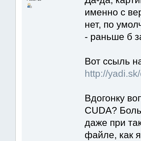
именно с вер
нет, по умо
- раньше б з
Вот ссыль н
http://yadi.s
Вдогонку во
CUDA? Больн
даже при та
файле, как я