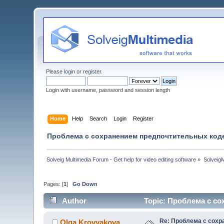
Please
login
or
register
.
Login with username, password and session length
Home
Help
Search
Login
Register
Проблема с сохранением предпочтительных код
Solveig Multimedia Forum - Get help for video editing software
»
Solveig
Pages: [
1
]
Go Down
Author
Topic: Проблема с со
Re: Проблема с сохр
Olga Krovyakova