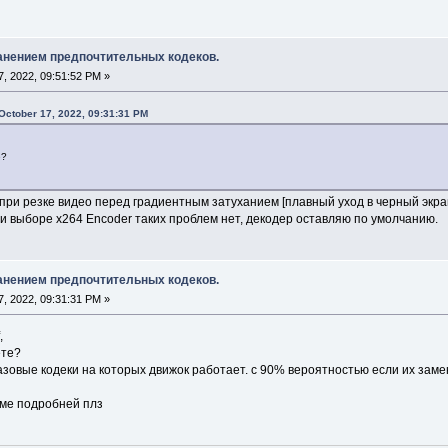
анением предпочтительных кодеков.
, 2022, 09:51:52 PM »
October 17, 2022, 09:31:31 PM
е?
 при резке видео перед градиентным затуханием [плавный уход в черный экра
ри выборе x264 Encoder таких проблем нет, декодер оставляю по умолчанию.
анением предпочтительных кодеков.
, 2022, 09:31:31 PM »
,
ете?
базовые кодеки на которых движок работает. с 90% вероятностью если их зам
ме подробней плз