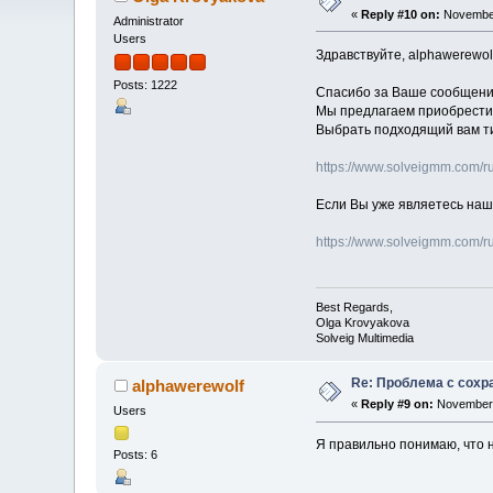
«
Reply #10 on:
November
Administrator
Users
Здравствуйте, alphawerewolf
Posts: 1222
Спасибо за Ваше сообщение
Мы предлагаем приобрести Vi
Выбрать подходящий вам ти
https://www.solveigmm.com/ru/
Если Вы уже являетесь наш
https://www.solveigmm.com/r
Best Regards,
Olga Krovyakova
Solveig Multimedia
Re: Проблема с сохр
alphawerewolf
«
Reply #9 on:
November 
Users
Я правильно понимаю, что н
Posts: 6