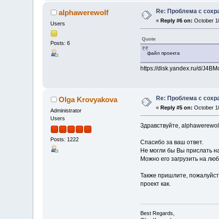
Re: Проблема с сохр
alphawerewolf
«
Reply #6 on:
October 18
Users
Quote
Posts: 6
файл проекта
https://disk.yandex.ru/d/J
Re: Проблема с сохр
Olga Krovyakova
«
Reply #5 on:
October 18
Administrator
Users
Здравствуйте, alphawerewolf
Posts: 1222
Спасибо за ваш ответ.
Не могли бы Вы прислать н
Можно его загрузить на лю
Также пришлите, пожалуйст
проект как.
Best Regards,