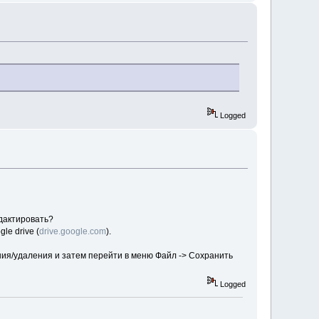
Logged
дактировать?
le drive (
drive.google.com
).
ния/удаления и затем перейти в меню Файл -> Сохранить
Logged