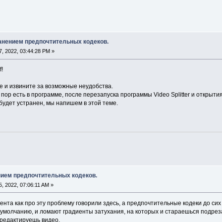
анением предпочтительных кодеков.
, 2022, 03:44:28 PM »
!
 и извините за возможные неудобства.
х пор есть в программе, после перезапуска программы Video Splitter и открыт
 будет устранен, мы напишем в этой теме.
ием предпочтительных кодеков.
, 2022, 07:06:11 AM »
ента как про эту проблему говорили здесь, а предпочтительные кодеки до сих
 умолчанию, и ломают градиенты затухания, на которых и стараешься подреза
 редактируешь видео.