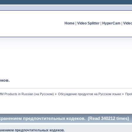
Home
|
Video Splitter
|
HyperCam
|
Vide
еков.
MM Products in Russian (на Русском)
»
Обсуждение продуктов на Русском языке
»
Про
хранением предпочтительных кодеков. (Read 340212 times)
анением предпочтительных кодеков.