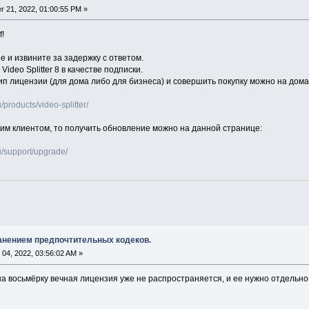
 21, 2022, 01:00:55 PM »
!
 и извините за задержку с ответом.
deo Splitter 8 в качестве подписки.
п лицензии (для дома либо для бизнеса) и совершить покупку можно на дом
products/video-splitter/
им клиентом, то получить обновление можно на данной странице:
u/support/upgrade/
анением предпочтительных кодеков.
04, 2022, 03:56:02 AM »
а восьмёрку вечная лицензия уже не распространяется, и ее нужно отдельно