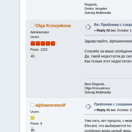
Regards,
Dmitry Vergeles
Solveig Multimedia
Re: Проблема с сохр
Olga Krovyakova
«
Reply #2 on:
October 17
Administrator
Users
Здравствуйте, alphawerewolf
Posts: 1222
Спасибо за ваше сообщение
Да, такой недостаток до си
Как только этот недостаток
Best Regards,
Olga Krovyakova
Solveig Multimedia
Проблема с сохранен
alphawerewolf
«
Reply #1 on:
October 15
Users
Уже пять лет прошло, с мом
Posts: 6
Elecard, что выбираются по
особенно когда целый день