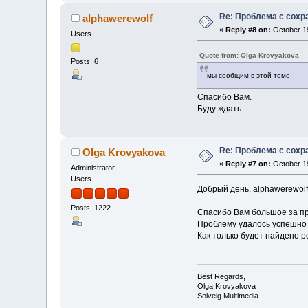
Re: Проблема с сохр
alphawerewolf
«
Reply #8 on:
October 19
Users
Quote from: Olga Krovyakova
Posts: 6
мы сообщим в этой теме
Спасибо Вам.
Буду ждать.
Re: Проблема с сохр
Olga Krovyakova
«
Reply #7 on:
October 19
Administrator
Users
Добрый день, alphawerewolf
Posts: 1222
Спасибо Вам большое за п
Проблему удалось успешно 
Как только будет найдено 
Best Regards,
Olga Krovyakova
Solveig Multimedia