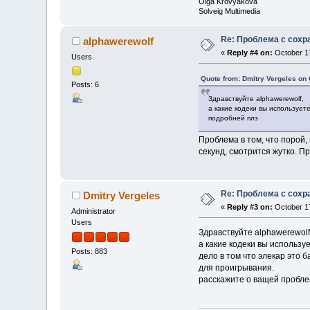
Olga Krovyakova
Solveig Multimedia
Re: Проблема с сохр
alphawerewolf
«
Reply #4 on:
October 17
Users
Quote from: Dmitry Vergeles on 
Posts: 6
Здравствуйте alphawerewolf,
а какие кодеки вы использует
подробней плз
Проблема в том, что порой,
секунд, смотрится жутко. П
Re: Проблема с сохр
Dmitry Vergeles
«
Reply #3 on:
October 17
Administrator
Users
Здравствуйте alphawerewolf
а какие кодеки вы использу
Posts: 883
дело в том что элекар это 
для проигрывания.
расскажите о ващей пробле