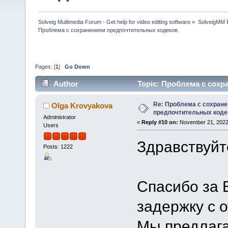
Solveig Multimedia Forum - Get help for video editing software
»
SolveigMM P
Проблема с сохранением предпочтительных кодеков.
Pages: [
1
]
Go Down
Author
Topic: Проблема с сохр
Re: Проблема с сохран
Olga Krovyakova
предпочтительных коде
Administrator
«
Reply #10 on:
November 21, 2022
Users
Здравствуйте
Posts: 1222
Спасибо за 
задержку с 
Мы предлагае