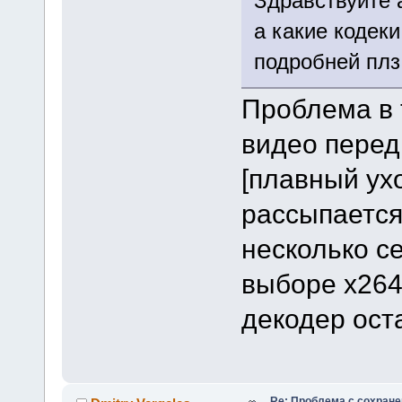
Здравствуйте a
а какие кодек
подробней плз
Проблема в т
видео перед
[плавный ухо
рассыпается
несколько се
выборе x264
декодер ост
Re: Проблема с сохран