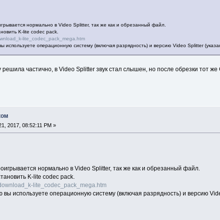
рывается нормально в Video Splitter, так же как и обрезанный файл.
овить K-lite codec pack.
ownload_k-lite_codec_pack_mega.htm
ы используете операционную систему (включая разрядность) и версию Video Splitter (указан
решила частично, в Video Splitter звук стал слышен, но после обрезки тот же
ком
1, 2017, 08:52:11 PM »
игрывается нормально в Video Splitter, так же как и обрезанный файл.
ановить K-lite codec pack.
/download_k-lite_codec_pack_mega.htm
ю вы используете операционную систему (включая разрядность) и версию Video