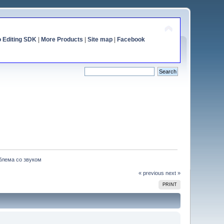
o Editing SDK
|
More Products
|
Site map
|
Facebook
блема со звуком
« previous
next »
PRINT