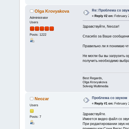
Re: Проблема со зву
Olga Krovyakova
«
Reply #2 on:
February 2
Administrator
Users
Здравствуйте, Neozar!
Posts: 1222
Спасибо за Ваше сообщени
Правильно ли я понимаю что
Не могли бы вы загрузить о
получить необходимо выбра
Best Regards,
Olga Krovyakova
Solveig Multimedia
Проблема со звуком
Neozar
«
Reply #1 on:
February 2
Users
Здравствуйте.
Posts: 7
Имеется видео файл со звук
При редактировании звук не
примеру как Сони Вегас Про