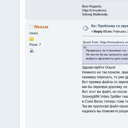
Best Regards,
Olga Krovyakova
Solveig Multimedia
Re: Проблема со зву
Neozar
«
Reply #3 on:
February 2
Users
Quote from: Olga Krovyakova on
Posts: 7
Правильно ли я понимаю что з
Не могли бы вы загрузить ор
выбрать фрагменты для сохра
Здравствуйте Ольга!
Немного не так поняли, зву
примеру обрезать, то уже д
Вот пример файла со звуком:
как бы звуковую дорожку, н
Вот этот же файл, но после 
SolveigMM Video Splitter т
в Сони Вегас теперь тоже 
Так же прилогаю файл проек
надеюсь вы поможете разреши