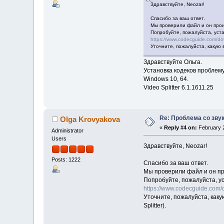
Здравствуйте, Neozar!
Спасибо за ваш ответ.
Мы проверили файл и он проиг
Попробуйте, пожалуйста, устан
https://www.codecguide.com/d
Уточните, пожалуйста, какую в
Здравствуйте Ольга.
Установка кодеков проблему 
Windows 10, 64.
Video Splitter 6.1.1611.25
Re: Проблема со зву
Olga Krovyakova
«
Reply #4 on:
February 2
Administrator
Users
Здравствуйте, Neozar!
Posts: 1222
Спасибо за ваш ответ.
Мы проверили файл и он про
Попробуйте, пожалуйста, уст
https://www.codecguide.com
Уточните, пожалуйста, каку
Splitter).