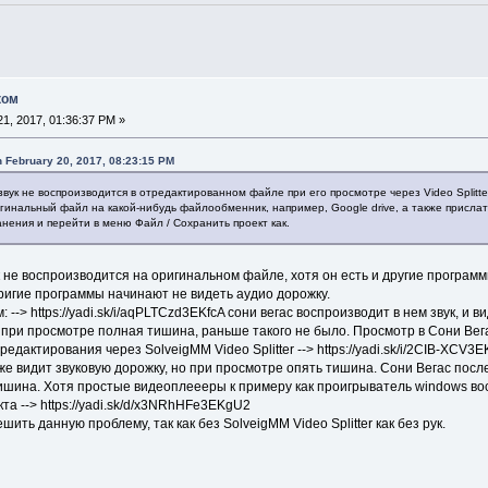
ком
1, 2017, 01:36:37 PM »
 February 20, 2017, 08:23:15 PM
вук не воспроизводится в отредактированном файле при его просмотре через Video Splitte
игинальный файл на какой-нибудь файлообменник, например, Google drive, а также прислат
нения и перейти в меню Файл / Сохранить проект как.
к не воспроизводится на оригинальном файле, хотя он есть и другие програм
ригие программы начинают не видеть аудио дорожку.
 --> https://yadi.sk/i/aqPLTCzd3EKfcA сони вегас воспроизводит в нем звук, и в
о при просмотре полная тишина, раньше такого не было. Просмотр в Сони Вега
редактирования через SolveigMM Video Splitter --> https://yadi.sk/i/2CIB-XC
акже видит звуковую дорожку, но при просмотре опять тишина. Сони Вегас посл
тишина. Хотя простые видеоплеееры к примеру как проигрыватель windows в
та --> https://yadi.sk/d/x3NRhHFe3EKgU2
ть данную проблему, так как без SolveigMM Video Splitter как без рук.