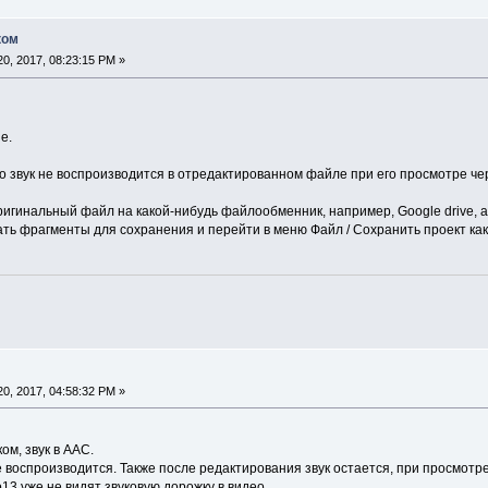
ком
0, 2017, 08:23:15 PM »
е.
 звук не воспроизводится в отредактированном файле при его просмотре чере
ригинальный файл на какой-нибудь файлообменник, например, Google drive, а
ть фрагменты для сохранения и перейти в меню Файл / Сохранить проект как
0, 2017, 04:58:32 PM »
ом, звук в AAC.
 воспроизводится. Также после редактирования звук остается, при просмотре
13 уже не видят звуковую дорожку в видео.