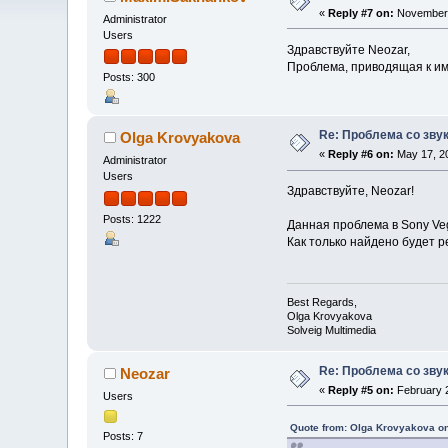
«
Reply #7 on:
November 
Administrator
Users
Здравствуйте Neozar,
Проблема, приводящая к им
Posts: 300
Re: Проблема со зву
Olga Krovyakova
«
Reply #6 on:
May 17, 20
Administrator
Users
Здравствуйте, Neozar!
Posts: 1222
Данная проблема в Sony Ve
Как только найдено будет 
Best Regards,
Olga Krovyakova
Solveig Multimedia
Re: Проблема со зву
Neozar
«
Reply #5 on:
February 2
Users
Quote from: Olga Krovyakova on
Posts: 7