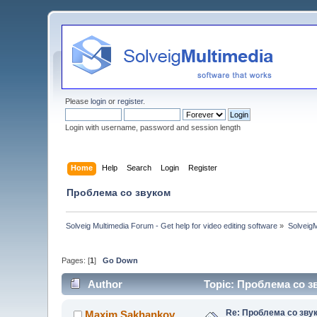
Please
login
or
register
.
Login with username, password and session length
Home
Help
Search
Login
Register
Проблема со звуком
Solveig Multimedia Forum - Get help for video editing software
»
Solveig
Pages: [
1
]
Go Down
Author
Topic: Проблема со з
Re: Проблема со зву
Maxim.Sakhankov