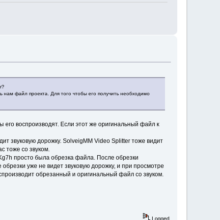
r?
ь нам файл проекта. Для того чтобы его получить необходимо
мы его воспроизводят. Если этот же оригинальный файл к
идит звуковую дорожку. SolveigMM Video Splitter тоже видит
с тоже со звуком.
V3EKg7h просто была обрезка файла. После обрезки
е обрезки уже не видет звуковую дорожку, и при просмотре
оспроизводит обрезанный и оригинальный файл со звуком.
Logged