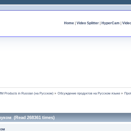
Home
|
Video Splitter
|
HyperCam
|
Vide
MM Products in Russian (на Русском)
»
Обсуждение продуктов на Русском языке
»
Про
вуком (Read 268361 times)
ком