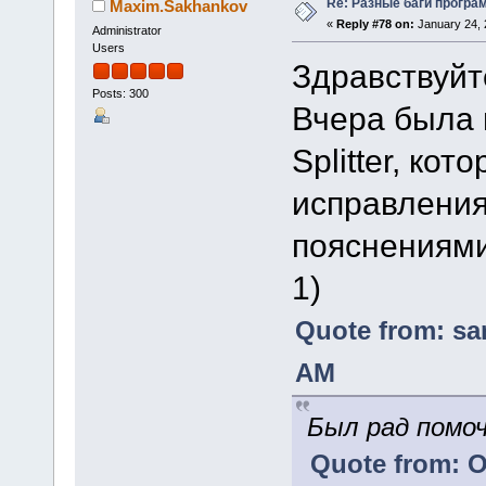
Re: Разные баги програм
Maxim.Sakhankov
«
Reply #78 on:
January 24, 
Administrator
Users
Здравствуйт
Posts: 300
Вчера была 
Splitter, ко
исправления
пояснениями
1)
Quote from: sa
AM
Был рад помо
Quote from: O