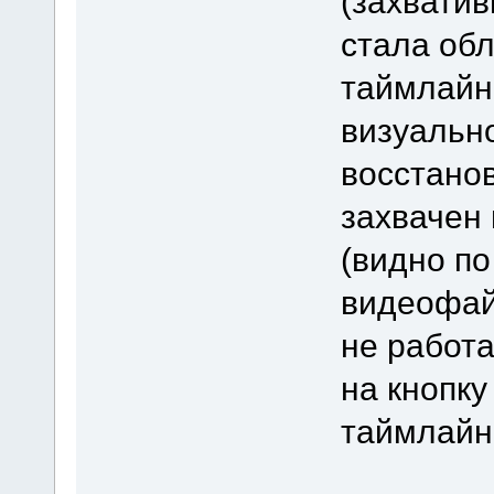
(захвати
стала об
таймлайна
визуально
восстанов
захвачен
(видно по
видеофайл
не работ
на кнопку
таймлайн