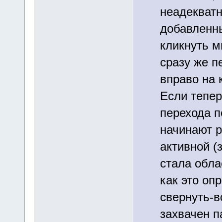
неадекват
добавленны
кликнуть м
сразу же п
вправо на 
Если тепер
перехода п
начинают ра
активной (
стала обла
как это оп
свернуть-в
захвачен п