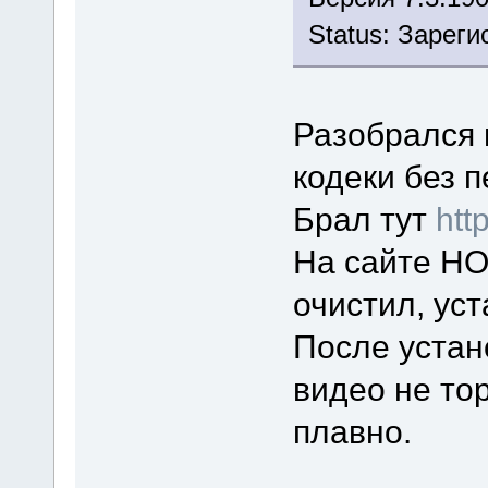
Status: Зарег
Разобрался 
кодеки без 
Брал тут
htt
На сайте НО
очистил, ус
После устан
видео не то
плавно.