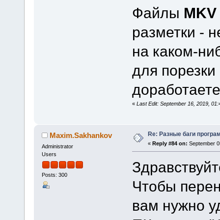
Файлы
MKV
разметки - н
на каком-ни
для порезки 
доработает
«
Last Edit: September 16, 2019, 0
Re: Разные баги програм
Maxim.Sakhankov
«
Reply #84 on:
September 05
Administrator
Users
Здравствуйт
Posts: 300
Чтобы перен
вам нужно у