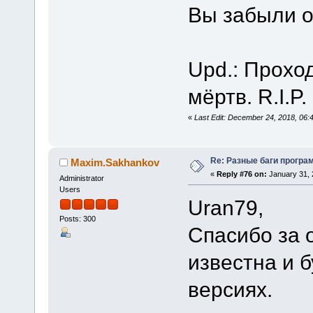
Вы забыли 
Upd.: Проход
мёртв. R.I.P
«
Last Edit: December 24, 2018, 06
Re: Разные баги програм
Maxim.Sakhankov
«
Reply #76 on:
January 31, 
Administrator
Users
Uran79,
Posts: 300
Спасибо за 
известна и 
версиях.