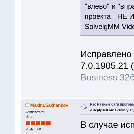
"влево" и "впр
проекта - НЕ
SolveigMM Video
Исправлено 
7.0.1905.21 (
Business 32
Re: Разные баги програм
Maxim.Sakhankov
«
Reply #80 on:
February 12,
Administrator
Users
В случае ис
Posts: 300