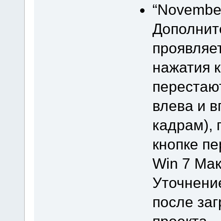
“November
Дополнит
проявляет
нажатия к
перестают
влева и 
кадрам), 
кнопке пе
Win 7 Мак
Уточнение
после заг