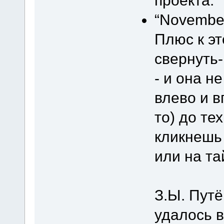
проекта.
“November
Плюс к эт
свернуть
- и она н
влево и в
то) до те
кликнешь 
или на т
З.Ы. Пут
удалось 