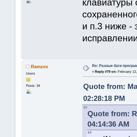
клавиатуры 
сохраненног
и п.3 ниже -
исправлении
Re: Разные баги програм
Ramzes
«
Reply #79 on:
February 12,
Users
Quote from: Ma
Posts: 34
02:28:18 PM
Quote from: 
04:14:36 AM