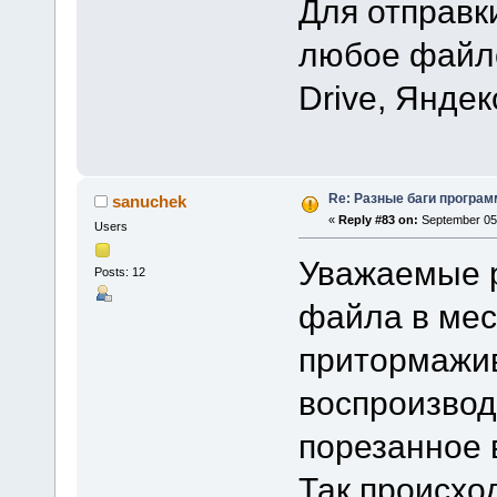
Для отправк
любое файло
Drive, Яндек
Re: Разные баги программ
sanuchek
«
Reply #83 on:
September 05,
Users
Уважаемые р
Posts: 12
файла в мест
притормажив
воспроизвод
порезанное 
Так происход