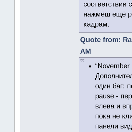
соответствии 
нажмёш ещё ра
кадрам.
Quote from: Ra
AM
“November 
Дополните
один баг: 
pause - пе
влева и вп
пока не кл
панели вид