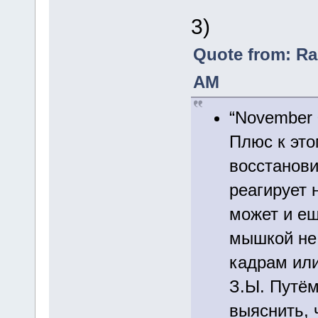
3)
Quote from: Ra
AM
“November 
Плюс к это
восстанови
реагирует 
может и ещ
мышкой не 
кадрам или
З.Ы. Путём
выяснить, 