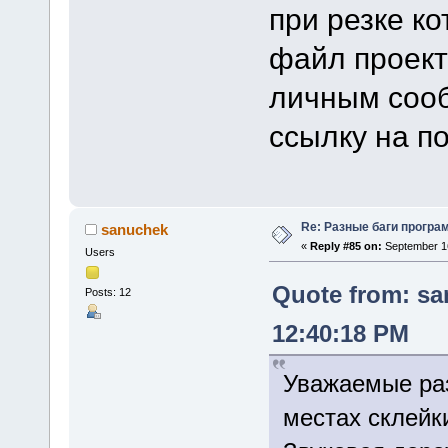
при резке к
файл проект
личным сооб
ссылку на по
Re: Разные баги програм
sanuchek
«
Reply #85 on:
September 16
Users
Quote from: sa
Posts: 12
12:40:18 PM
Уважаемые раз
местах склейк