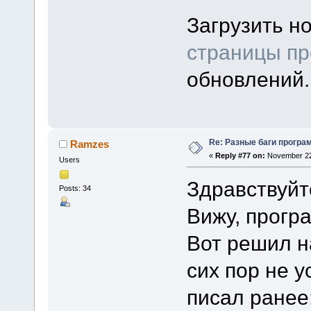
Загрузить н
страницы пр
обновлений.
Re: Разные баги програм
Ramzes
«
Reply #77 on:
November 22,
Users
Здравствуйт
Posts: 34
Вижу, прогр
Вот решил н
сих пор не у
писал ранее