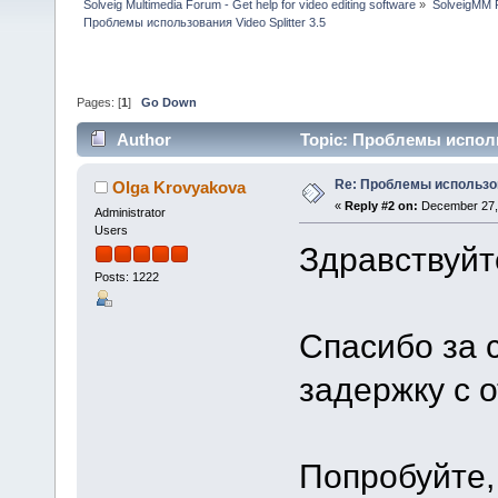
Solveig Multimedia Forum - Get help for video editing software
»
SolveigMM P
Проблемы использования Video Splitter 3.5
Pages: [
1
]
Go Down
Author
Topic: Проблемы использ
Re: Проблемы использова
Olga Krovyakova
«
Reply #2 on:
December 27, 
Administrator
Users
Здравствуйт
Posts: 1222
Спасибо за 
задержку с 
Попробуйте,