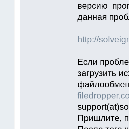
версию прог
данная про
http://solve
Если пробле
загрузить и
файлообменн
filedropper.
support(at)s
Пришлите, п
После того 