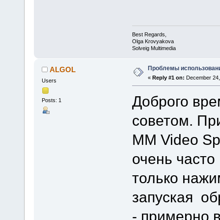
Best Regards,
Olga Krovyakova
Solveig Multimedia
Проблемы использования 
ALGOL
«
Reply #1 on:
December 24, 
Users
Доброго вре
Posts: 1
советом. Пр
MM Video Spl
очень часто 
только нажи
запуская об
- примерно 