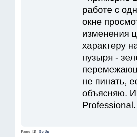
работе с од
окне просмо
изменения ц
характеру 
пузыря - зе
перемежающ
не пинать, 
объясняю. 
Professiona
Pages: [
1
]
Go Up