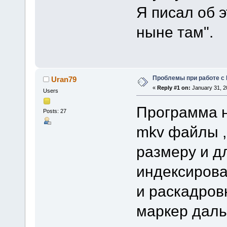
Я писал об э
ныне там".
Проблемы при работе с
Uran79
«
Reply #1 on:
January 31, 2
Users
Программа н
Posts: 27
mkv файлы ,
размеру и д
индексирова
и раскадров
маркер даль