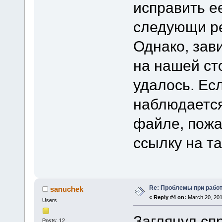
исправить е
следующи ре
Однако, зав
на нашей ст
удалось. Ес
наблюдается
файле, пожа
ссылку на т
Re: Проблемы при рабо
sanuchek
«
Reply #4 on:
March 20, 201
Users
Заглянул сп
Posts: 12