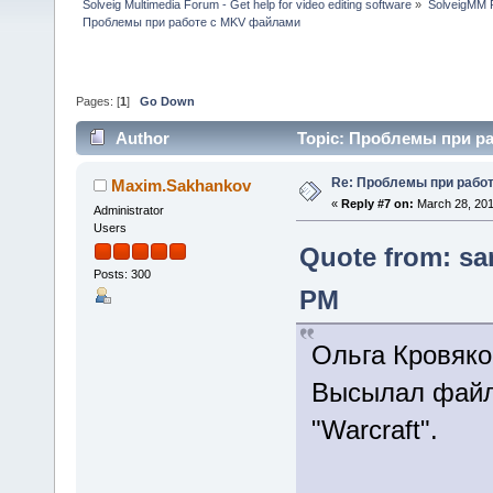
Solveig Multimedia Forum - Get help for video editing software
»
SolveigMM P
Проблемы при работе с MKV файлами
Pages: [
1
]
Go Down
Author
Topic: Проблемы при ра
Re: Проблемы при рабо
Maxim.Sakhankov
«
Reply #7 on:
March 28, 201
Administrator
Users
Quote from: sa
Posts: 300
PM
Ольга Кровяко
Высылал файл
"Warcraft".