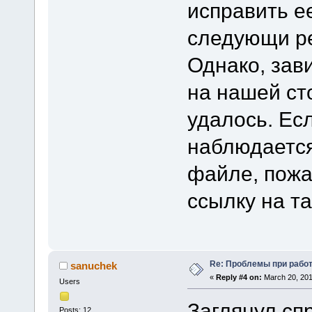
исправить е
следующи ре
Однако, зав
на нашей ст
удалось. Ес
наблюдается
файле, пожа
ссылку на т
Re: Проблемы при рабо
sanuchek
«
Reply #4 on:
March 20, 201
Users
Заглянул сп
Posts: 12