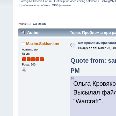
Solveig Multimedia Forum - Get help for video editing software
»
SolveigMM P
Проблемы при работе с MKV файлами
Pages: [
1
]
Go Down
Author
Topic: Проблемы при ра
Re: Проблемы при рабо
Maxim.Sakhankov
«
Reply #7 on:
March 28, 201
Administrator
Users
Quote from: sa
Posts: 300
PM
Ольга Кровяко
Высылал файл
"Warcraft".