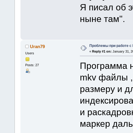
Я писал об э
ныне там".
Проблемы при работе с
Uran79
«
Reply #1 on:
January 31, 2
Users
Программа н
Posts: 27
mkv файлы ,
размеру и д
индексирова
и раскадров
маркер даль