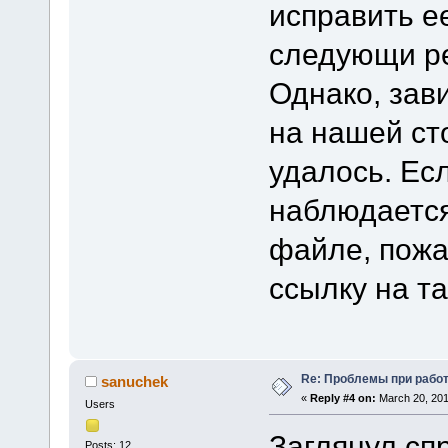
исправить е
следующи ре
Однако, зав
на нашей ст
удалось. Ес
наблюдается
файле, пожа
ссылку на т
Re: Проблемы при рабо
sanuchek
«
Reply #4 on:
March 20, 201
Users
Заглянул сп
Posts: 12