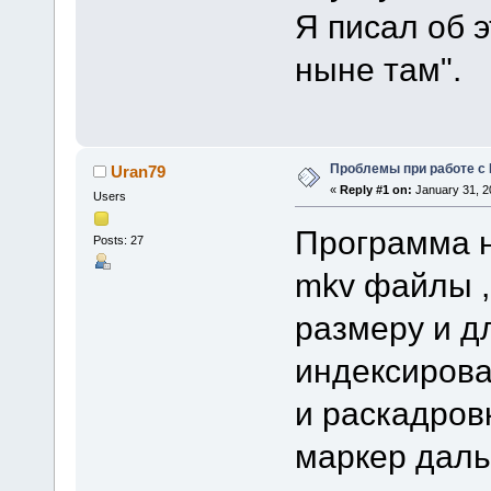
Я писал об э
ныне там".
Проблемы при работе с
Uran79
«
Reply #1 on:
January 31, 2
Users
Программа н
Posts: 27
mkv файлы ,
размеру и д
индексирова
и раскадров
маркер даль