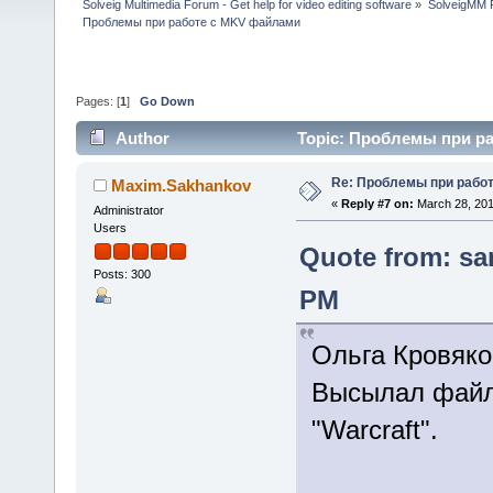
Solveig Multimedia Forum - Get help for video editing software
»
SolveigMM P
Проблемы при работе с MKV файлами
Pages: [
1
]
Go Down
Author
Topic: Проблемы при ра
Re: Проблемы при рабо
Maxim.Sakhankov
«
Reply #7 on:
March 28, 201
Administrator
Users
Quote from: sa
Posts: 300
PM
Ольга Кровяко
Высылал файл
"Warcraft".