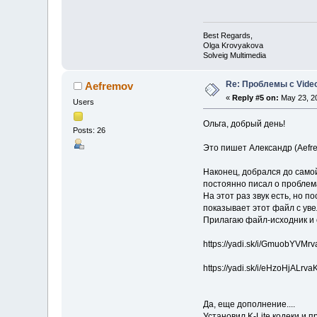
Best Regards,
Olga Krovyakova
Solveig Multimedia
Re: Проблемы с Video
Aefremov
«
Reply #5 on:
May 23, 20
Users
Ольга, добрый день!
Posts: 26
Это пишет Александр (Aefr
Наконец, добрался до само
постоянно писал о проблем
На этот раз звук есть, но 
показывает этот файл с уве
Прилагаю файл-исходник и
https://yadi.sk/i/GmuobYVMr
https://yadi.sk/i/eHzoHjALrva
Да, еще дополнение....
Установил K-Lite кодеки и 