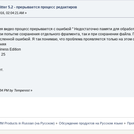
itter 5.2 - прерывается процесс редактиров
2016, 02:04:21 AM »
я видео процесс прерывается с ошибкой " Недостаточно памяти для обраб
ри попытке сохранения отдельного фрагмента, так и при сохранении файла. 
енной ошибкой. Я так понимаю, что проблема проявляется только на этом фа
дняя
iness Edition
. 25
т.
51:34 PM by Temperest
»
MM Products in Russian (на Русском)
»
Обсуждение продуктов на Русском языке
»
Проб