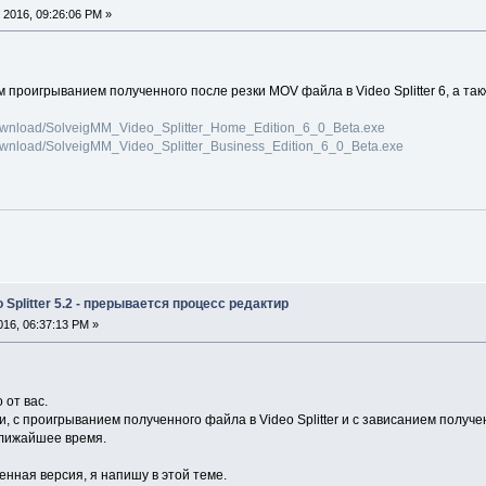
 2016, 09:26:06 PM »
 проигрыванием полученного после резки MOV файла в Video Splitter 6, а так
ownload/SolveigMM_Video_Splitter_Home_Edition_6_0_Beta.exe
ownload/SolveigMM_Video_Splitter_Business_Edition_6_0_Beta.exe
 Splitter 5.2 - прерывается процесс редактир
16, 06:37:13 PM »
 от вас.
 с проигрыванием полученного файла в Video Splitter и с зависанием получе
ближайшее время.
енная версия, я напишу в этой теме.