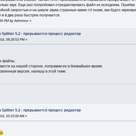
олько звук. Еще раз попробовал отредактировать файл из исходника. Ошибк
йной скоростью и на шкале звука странные какие-то знаки, как будто звуковую
 и в два раза быстрее получается.
3:56 PM by Aefremov
»
 Splitter 5.2 - прерывается процесс редактир
2016, 08:28:53 PM »
е файлы.
вести на нашей стороне, поправим ее в ближайшее время.
новленная версия, напишу в этой теме.
 Splitter 5.2 - прерывается процесс редактир
2016, 03:23:00 AM »