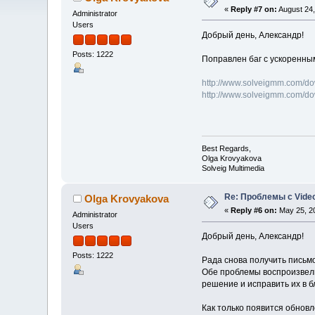
«
Reply #7 on:
August 24,
Administrator
Users
Добрый день, Александр!
Posts: 1222
Поправлен баг с ускоренным
http://www.solveigmm.com/d
http://www.solveigmm.com/d
Best Regards,
Olga Krovyakova
Solveig Multimedia
Re: Проблемы с Video
Olga Krovyakova
«
Reply #6 on:
May 25, 20
Administrator
Users
Добрый день, Александр!
Posts: 1222
Рада снова получить письмо
Обе проблемы воспроизвели,
решение и исправить их в 
Как только появится обновл