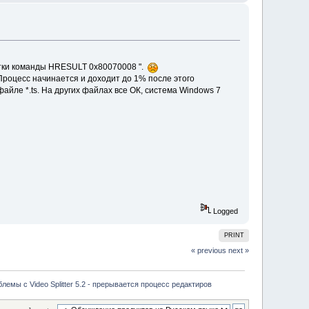
отки команды HRESULT 0х80070008 ".
Процесс начинается и доходит до 1% после этого
йле *.ts. На других файлах все ОК, система Windows 7
Logged
PRINT
« previous
next »
лемы с Video Splitter 5.2 - прерывается процесс редактиров