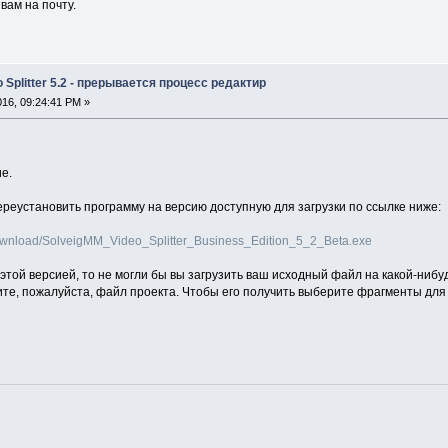
вам на почту.
 Splitter 5.2 - прерывается процесс редактир
2016, 09:24:41 PM »
е.
ереустановить программу на версию доступную для загрузки по ссылке ниже:
ownload/SolveigMM_Video_Splitter_Business_Edition_5_2_Beta.exe
этой версией, то не могли бы вы загрузить ваш исходный файл на какой-нибу
те, пожалуйста, файл проекта. Чтобы его получить выберите фрагменты для