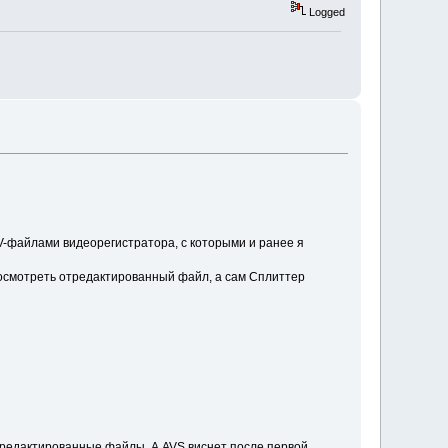
Logged
-файлами видеорегистратора, с которыми и ранее я
просмотреть отредактированный файл, а сам Сплиттер
 отредактированные файлы. А AVS виснет после первой