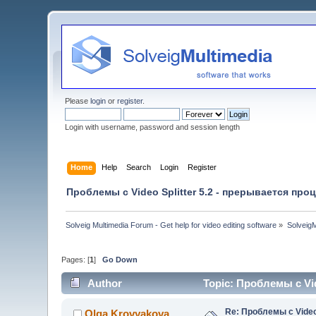
Please
login
or
register
.
Login with username, password and session length
Home
Help
Search
Login
Register
Проблемы с Video Splitter 5.2 - прерывается про
Solveig Multimedia Forum - Get help for video editing software
»
Solveig
Pages: [
1
]
Go Down
Author
Topic: Проблемы с Vid
Re: Проблемы с Video
Olga Krovyakova