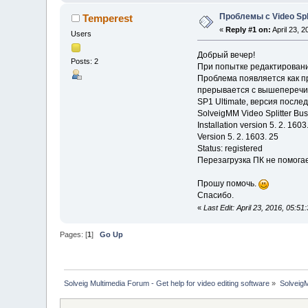
Проблемы с Video Spl
Temperest
«
Reply #1 on:
April 23, 
Users
Добрый вечер!
Posts: 2
При попытке редактировани
Проблема появляется как п
прерывается с вышеперечисл
SP1 Ultimate, версия после
SolveigMM Video Splitter Bus
Installation version 5. 2. 1603
Version 5. 2. 1603. 25
Status: registered
Перезагрузка ПК не помогае
Прошу помочь.
Спасибо.
«
Last Edit: April 23, 2016, 05:
Pages: [
1
]
Go Up
Solveig Multimedia Forum - Get help for video editing software
»
Solveig