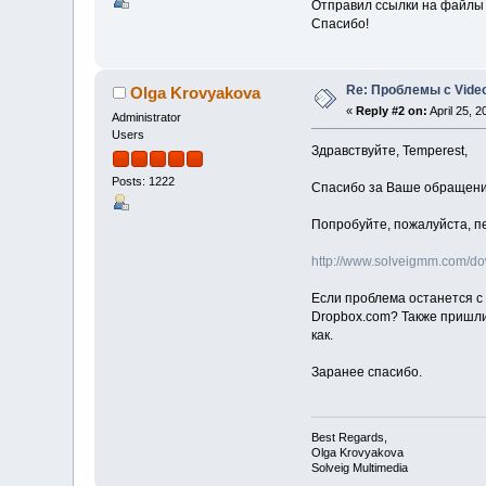
Отправил ссылки на файлы 
Спасибо!
Re: Проблемы с Video
Olga Krovyakova
«
Reply #2 on:
April 25, 
Administrator
Users
Здравствуйте, Temperest,
Posts: 1222
Спасибо за Ваше обращени
Попробуйте, пожалуйста, п
http://www.solveigmm.com/d
Если проблема останется с 
Dropbox.com? Также пришли
как.
Заранее спасибо.
Best Regards,
Olga Krovyakova
Solveig Multimedia