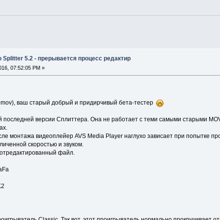
 Splitter 5.2 - прерывается процесс редактир
16, 07:52:05 PM »
emov), ваш старый добрый и придирчивый бета-тестер
й последней версии Сплиттера. Она не работает с теми самыми старыми MOV
ах.
после монтажа видеоплейер AVS Media Player наглухо зависает при попытке 
личенной скоростью и звуком.
 отредактированный файл.
vaFa
K2
проигрыватель Classic. Так вот, этот проигрыватель нормально прокручивает