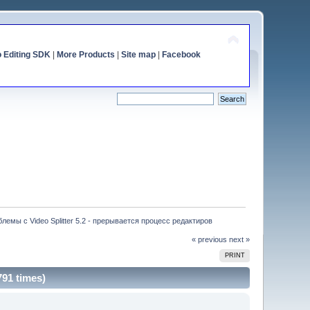
o Editing SDK
|
More Products
|
Site map
|
Facebook
лемы с Video Splitter 5.2 - прерывается процесс редактиров
« previous
next »
PRINT
91 times)