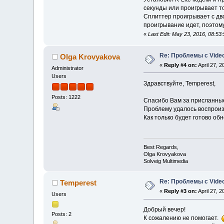
секунды или проигрывает т
Сплиттер проигрывает с дво
проигрывание идет, поэтому
«
Last Edit: May 23, 2016, 08:5
Re: Проблемы с Video
Olga Krovyakova
«
Reply #4 on:
April 27, 
Administrator
Users
Здравствуйте, Temperest,
Posts: 1222
Спасибо Вам за присланны
Проблему удалось воспроиз
Как только будет готово об
Best Regards,
Olga Krovyakova
Solveig Multimedia
Re: Проблемы с Video
Temperest
«
Reply #3 on:
April 27, 
Users
Добрый вечер!
Posts: 2
К сожалению не помогает.