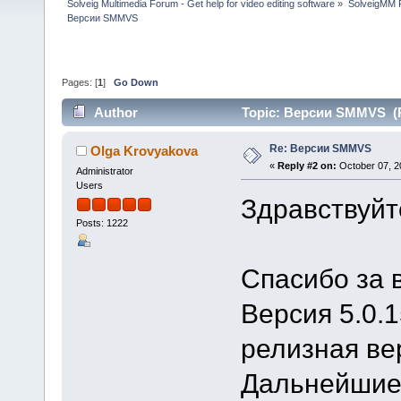
Solveig Multimedia Forum - Get help for video editing software
»
SolveigMM P
Версии SMMVS
Pages: [
1
]
Go Down
Author
Topic: Версии SMMVS (R
Re: Версии SMMVS
Olga Krovyakova
«
Reply #2 on:
October 07, 2
Administrator
Users
Здравствуйт
Posts: 1222
Спасибо за 
Версия 5.0.1
релизная ве
Дальнейшие