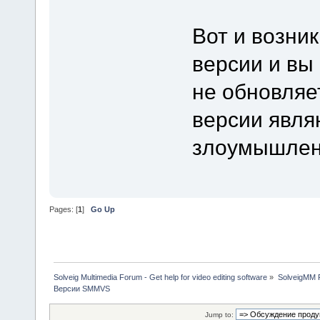
Вот и возни
версии и вы
не обновляе
версии явля
злоумышлен
Pages: [
1
]
Go Up
Solveig Multimedia Forum - Get help for video editing software
»
SolveigMM P
Версии SMMVS
Jump to: