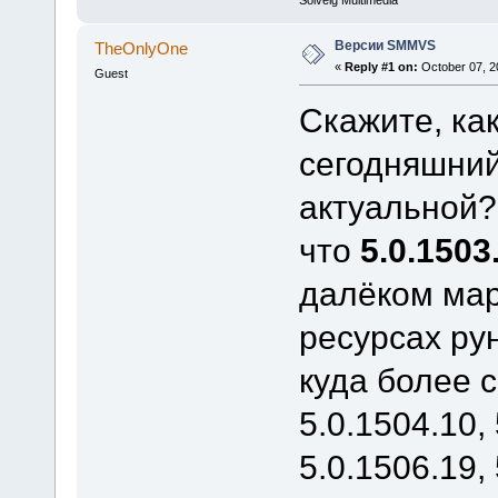
Solveig Multimedia
Версии SMMVS
TheOnlyOne
«
Reply #1 on:
October 07, 2
Guest
Скажите, ка
сегодняшний
актуальной?
что
5.0.1503
далёком мар
ресурсах ру
куда более с
5.0.1504.10, 
5.0.1506.19, 