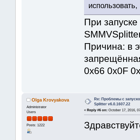
использовать, 
При запуске
SMMVSplitte
Причина: в 
запрещённая
0x66 0x0F 0
Re: Проблемы с запуско
Olga Krovyakova
Splitter v6.0.1607.22
Administrator
«
Reply #6 on:
October 17, 2016, 0
Users
Здравствуйте
Posts: 1222