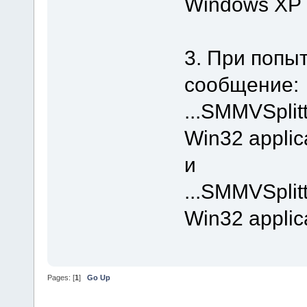
Windows XP 
3. При попы
сообщение:
...SMMVSplit
Win32 applica
и
...SMMVSplitt
Win32 applica
Pages: [
1
]
Go Up