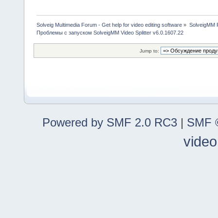
Solveig Multimedia Forum - Get help for video editing software
»
SolveigMM P
Проблемы с запуском SolveigMM Video Splitter v6.0.1607.22
Jump to:
Powered by SMF 2.0 RC3
|
SMF ©
video