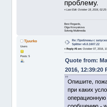
проблему.
«
Last Edit: October 18, 2016, 02:2
Best Regards,
Olga Krovyakova
Solveig Multimedia
Re: Проблемы с запуско
Tjuurko
Splitter v6.0.1607.22
Users
«
Reply #5 on:
October 07, 2016, 1
Posts: 5
Quote from: M
2016, 12:39:20
Опишите, пожа
при каких усло
операционную 
сообщению - w