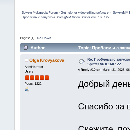
Solveig Multimedia Forum - Get help for video editing software
»
SolveigMM P
Проблемы с запуском SolveigMM Video Splitter v6.0.1607.22
Pages: [
1
]
Go Down
Author
Topic: Проблемы с запус
Re: Проблемы с запуско
Olga Krovyakova
Splitter v6.0.1607.22
Administrator
«
Reply #10 on:
March 31, 2026, 06
Users
Добрый день,
Posts: 1222
Спасибо за 
Скажите, по