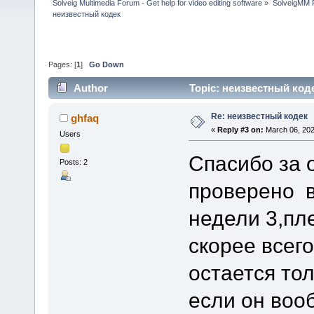
Solveig Multimedia Forum - Get help for video editing software
»
SolveigMM P
неизвестный кодек
Pages: [
1
]
Go Down
Author
Topic: неизвестный коде
Re: неизвестный кодек
ghfaq
«
Reply #3 on:
March 06, 202
Users
Спасибо за 
Posts: 2
проверено в
недели 3,пл
скорее всего
остается тол
если он воо