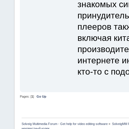
знакомых сиг
принудитель
плееров так
включая кит
производител
интернете и
кто-то с по
Pages: [
1
]
Go Up
Solveig Multimedia Forum - Get help for video editing software
»
SolveigMM P
неизвестный кодек