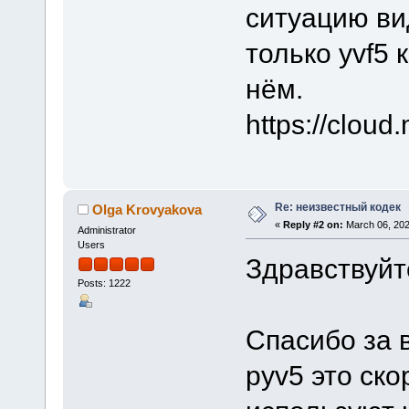
ситуацию ви
только yvf5
нём.
https://clou
Re: неизвестный кодек
Olga Krovyakova
«
Reply #2 on:
March 06, 202
Administrator
Users
Здравствуйт
Posts: 1222
Спасибо за 
pyv5 это ско