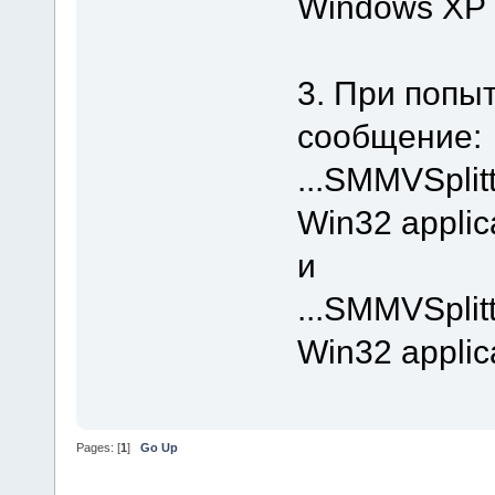
Windows XP 
3. При попы
сообщение:
...SMMVSplit
Win32 applica
и
...SMMVSplitt
Win32 applica
Pages: [
1
]
Go Up