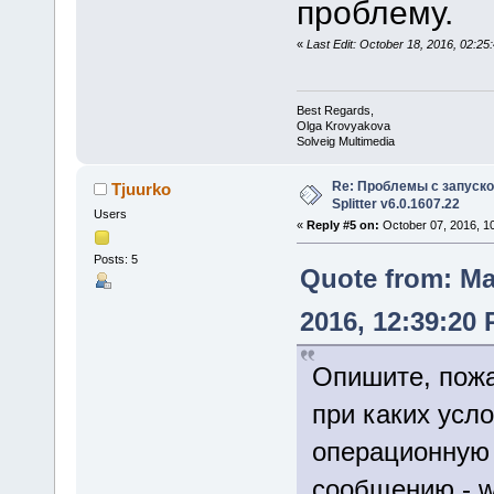
проблему.
«
Last Edit: October 18, 2016, 02:2
Best Regards,
Olga Krovyakova
Solveig Multimedia
Re: Проблемы с запуско
Tjuurko
Splitter v6.0.1607.22
Users
«
Reply #5 on:
October 07, 2016, 1
Posts: 5
Quote from: M
2016, 12:39:20
Опишите, пожа
при каких усло
операционную 
сообщению - w