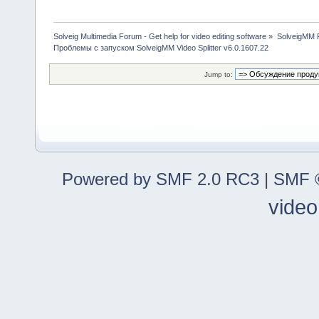
Solveig Multimedia Forum - Get help for video editing software
»
SolveigMM P
Проблемы с запуском SolveigMM Video Splitter v6.0.1607.22
Jump to:
Powered by SMF 2.0 RC3
|
SMF ©
video