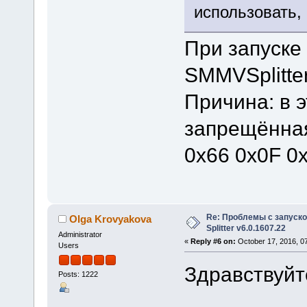
использовать, 
При запуске
SMMVSplitte
Причина: в 
запрещённая
0x66 0x0F 0
Re: Проблемы с запуско
Olga Krovyakova
Splitter v6.0.1607.22
Administrator
«
Reply #6 on:
October 17, 2016, 0
Users
Здравствуйте
Posts: 1222