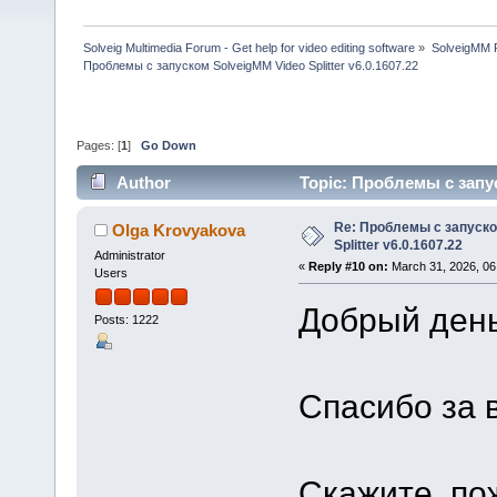
Solveig Multimedia Forum - Get help for video editing software
»
SolveigMM P
Проблемы с запуском SolveigMM Video Splitter v6.0.1607.22
Pages: [
1
]
Go Down
Author
Topic: Проблемы с запус
Re: Проблемы с запуско
Olga Krovyakova
Splitter v6.0.1607.22
Administrator
«
Reply #10 on:
March 31, 2026, 06
Users
Добрый день,
Posts: 1222
Спасибо за 
Скажите, по