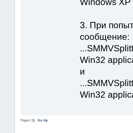
Windows XP 
3. При попы
сообщение:
...SMMVSplit
Win32 applica
и
...SMMVSplitt
Win32 applica
Pages: [
1
]
Go Up