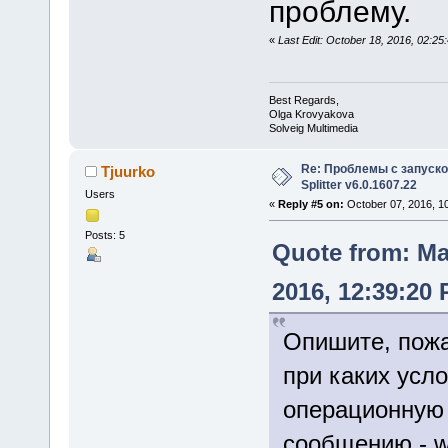
проблему.
«
Last Edit: October 18, 2016, 02:2
Best Regards,
Olga Krovyakova
Solveig Multimedia
Re: Проблемы с запуско
Tjuurko
Splitter v6.0.1607.22
Users
«
Reply #5 on:
October 07, 2016, 1
Posts: 5
Quote from: M
2016, 12:39:20
Опишите, пожа
при каких усло
операционную 
сообщению - w