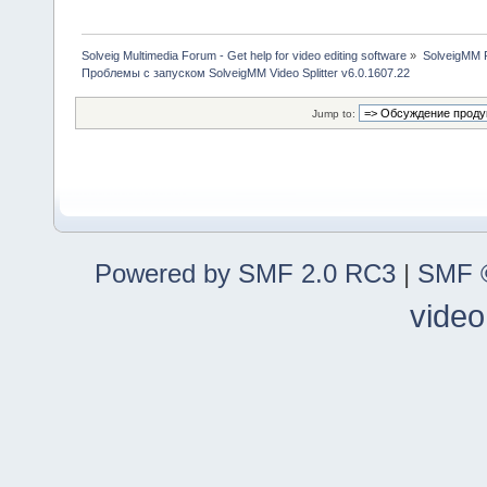
Solveig Multimedia Forum - Get help for video editing software
»
SolveigMM P
Проблемы с запуском SolveigMM Video Splitter v6.0.1607.22
Jump to:
Powered by SMF 2.0 RC3
|
SMF ©
video