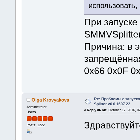
использовать, 
При запуске
SMMVSplitte
Причина: в 
запрещённая
0x66 0x0F 0
Re: Проблемы с запуско
Olga Krovyakova
Splitter v6.0.1607.22
Administrator
«
Reply #6 on:
October 17, 2016, 0
Users
Здравствуйте
Posts: 1222