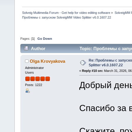
Solveig Multimedia Forum - Get help for video editing software
»
SolveigMM P
Проблемы с запуском SolveigMM Video Splitter v6.0.1607.22
Pages: [
1
]
Go Down
Author
Topic: Проблемы с запус
Re: Проблемы с запуско
Olga Krovyakova
Splitter v6.0.1607.22
Administrator
«
Reply #10 on:
March 31, 2026, 06
Users
Добрый день,
Posts: 1222
Спасибо за 
Скажите, по