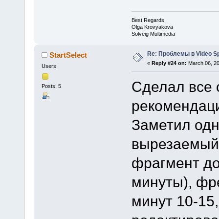
Best Regards,
Olga Krovyakova
Solveig Multimedia
Re: Проблемы в Video Spl
StartSelect
«
Reply #24 on:
March 06, 20
Users
Сделал все 
Posts: 5
рекомендаци
Заметил одн
вырезаемый 
фрагмент д
минуты), фр
минут 10-15,