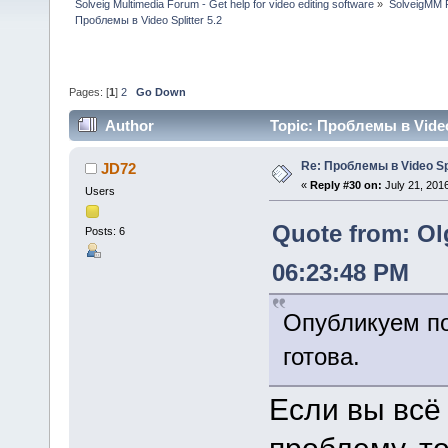
Solveig Multimedia Forum - Get help for video editing software
»
SolveigMM P
Проблемы в Video Splitter 5.2
Pages: [
1
]
2
Go Down
Author
Topic: Проблемы в Video 
Re: Проблемы в Video Spl
JD72
«
Reply #30 on:
July 21, 201
Users
Quote from: Ol
Posts: 6
06:23:48 PM
Опубликуем по
готова.
Если вы всё
проблему, то