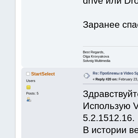
drive или D
Заранее спа
Best Regards,
Olga Krovyakova
Solveig Multimedia
Re: Проблемы в Video Spl
StartSelect
«
Reply #20 on:
February 23,
Users
Здравствуйт
Posts: 5
Использую Vi
5.2.1512.16.
В истории в