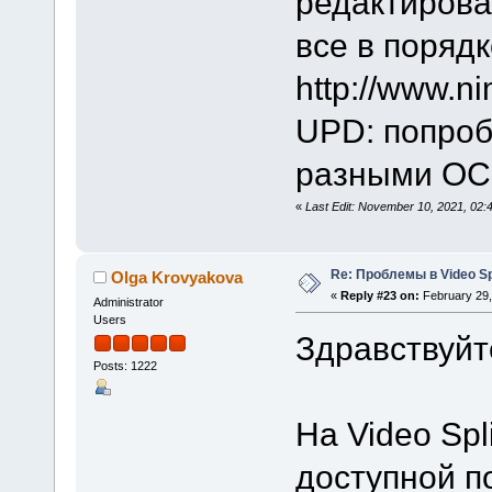
редактирова
все в порядк
http://www.n
UPD: попроб
разными ОС -
«
Last Edit: November 10, 2021, 02
Re: Проблемы в Video Spl
Olga Krovyakova
«
Reply #23 on:
February 29,
Administrator
Users
Здравствуйте
Posts: 1222
На Video Spli
доступной п