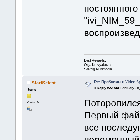
постоянного
"ivi_NIM_59
воспроизвед
Best Regards,
Olga Krovyakova
Solveig Multimedia
Re: Проблемы в Video Spl
StartSelect
«
Reply #22 on:
February 28,
Users
Поторопился 
Posts: 5
Первый файл
все последу
переменный