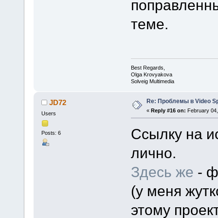
поправленны
теме.
Best Regards,
Olga Krovyakova
Solveig Multimedia
Re: Проблемы в Video Spl
JD72
«
Reply #16 on:
February 04,
Users
Ссылку на и
Posts: 6
лично.
Здесь же
- ф
(у меня жут
этому проект