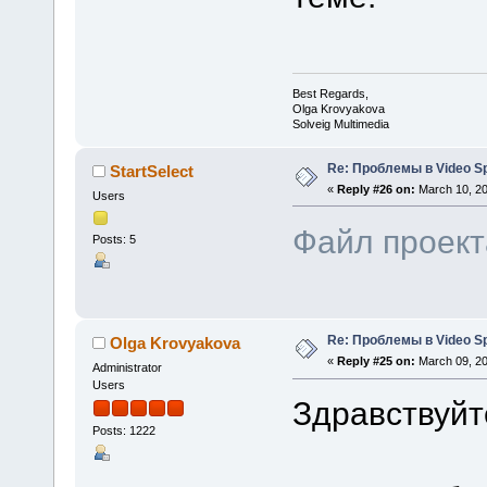
Best Regards,
Olga Krovyakova
Solveig Multimedia
Re: Проблемы в Video Spl
StartSelect
«
Reply #26 on:
March 10, 20
Users
Файл проект
Posts: 5
Re: Проблемы в Video Spl
Olga Krovyakova
«
Reply #25 on:
March 09, 20
Administrator
Users
Здравствуйте
Posts: 1222