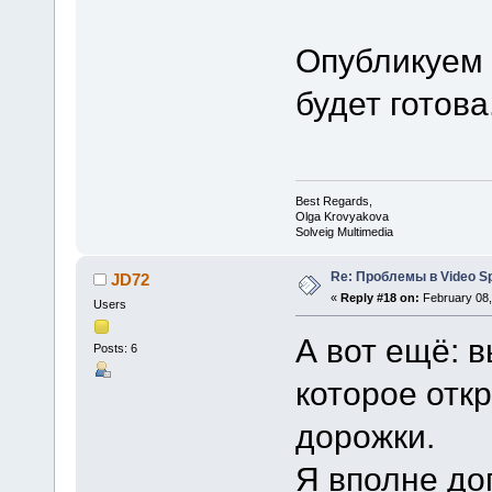
Опубликуем 
будет готова
Best Regards,
Olga Krovyakova
Solveig Multimedia
Re: Проблемы в Video Spl
JD72
«
Reply #18 on:
February 08,
Users
А вот ещё: 
Posts: 6
которое отк
дорожки.
Я вполне до