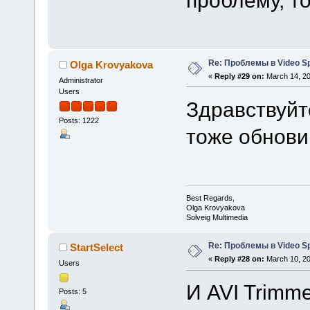
Re: Проблемы в Video Spl
Olga Krovyakova
«
Reply #29 on:
March 14, 20
Administrator
Users
Здравствуйт
Posts: 1222
тоже обнови
Best Regards,
Olga Krovyakova
Solveig Multimedia
Re: Проблемы в Video Spl
StartSelect
«
Reply #28 on:
March 10, 20
Users
И AVI Trimm
Posts: 5