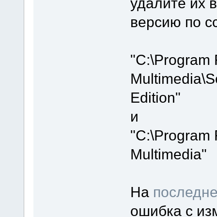
удалите их 
версию по с
"C:\Program 
Multimedia\S
Edition"
и
"C:\Program 
Multimedia"
На
последне
ошибка с из