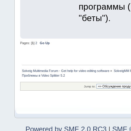
программы (
"беты").
Pages: [
1
]
2
Go Up
Solveig Multimedia Forum - Get help for video editing software
»
SolveigMM P
Проблемы в Video Splitter 5.2
Jump to:
Powered by SMF 2.0 RC3
|
SMF ©