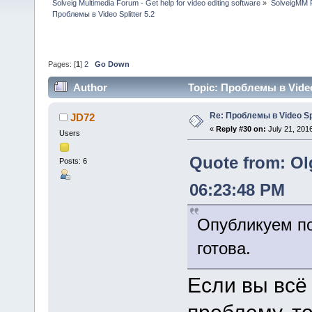
Solveig Multimedia Forum - Get help for video editing software
»
SolveigMM P
Проблемы в Video Splitter 5.2
Pages: [
1
]
2
Go Down
Author
Topic: Проблемы в Video 
Re: Проблемы в Video Spl
JD72
«
Reply #30 on:
July 21, 201
Users
Quote from: Ol
Posts: 6
06:23:48 PM
Опубликуем по
готова.
Если вы всё
проблему, то