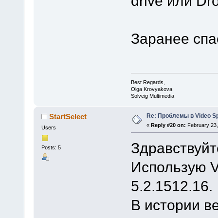
drive или D
Заранее спа
Best Regards,
Olga Krovyakova
Solveig Multimedia
Re: Проблемы в Video Spl
StartSelect
«
Reply #20 on:
February 23,
Users
Здравствуйт
Posts: 5
Использую Vi
5.2.1512.16.
В истории в