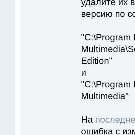
удалите их 
версию по с
"C:\Program 
Multimedia\S
Edition"
и
"C:\Program 
Multimedia"
На
последне
ошибка с из