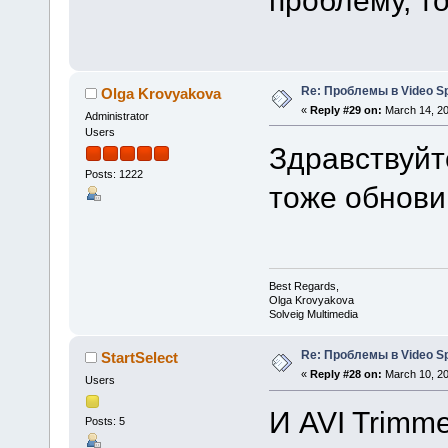
Re: Проблемы в Video Spl
Olga Krovyakova
«
Reply #29 on:
March 14, 20
Administrator
Users
Здравствуйт
Posts: 1222
тоже обнови
Best Regards,
Olga Krovyakova
Solveig Multimedia
Re: Проблемы в Video Spl
StartSelect
«
Reply #28 on:
March 10, 20
Users
И AVI Trimm
Posts: 5