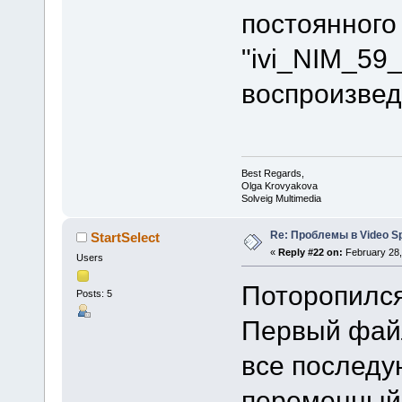
постоянного
"ivi_NIM_59
воспроизвед
Best Regards,
Olga Krovyakova
Solveig Multimedia
Re: Проблемы в Video Spl
StartSelect
«
Reply #22 on:
February 28,
Users
Поторопился 
Posts: 5
Первый файл
все последу
переменный