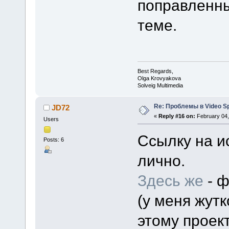
поправленны
теме.
Best Regards,
Olga Krovyakova
Solveig Multimedia
Re: Проблемы в Video Spl
JD72
«
Reply #16 on:
February 04,
Users
Ссылку на и
Posts: 6
лично.
Здесь же
- ф
(у меня жут
этому проект