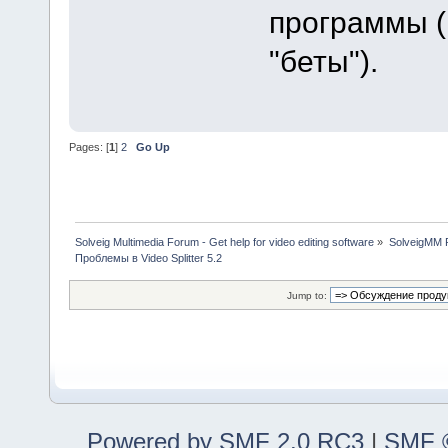
программы (
"беты").
Pages: [
1
]
2
Go Up
Solveig Multimedia Forum - Get help for video editing software
»
SolveigMM P
Проблемы в Video Splitter 5.2
Jump to:
Powered by SMF 2.0 RC3
|
SMF ©