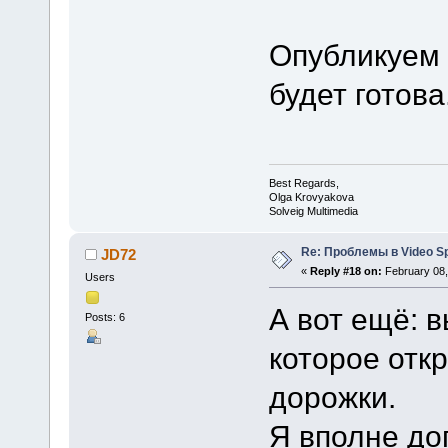
Опубликуем 
будет готова
Best Regards,
Olga Krovyakova
Solveig Multimedia
Re: Проблемы в Video Spl
JD72
«
Reply #18 on:
February 08,
Users
А вот ещё: 
Posts: 6
которое отк
дорожки.
Я вполне до