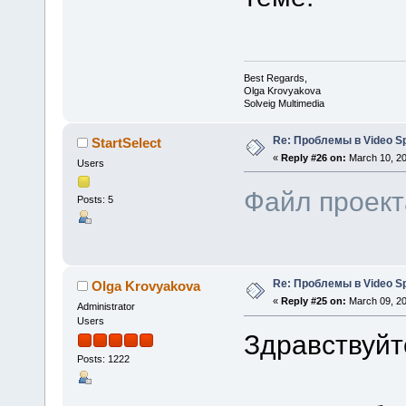
Best Regards,
Olga Krovyakova
Solveig Multimedia
Re: Проблемы в Video Spl
StartSelect
«
Reply #26 on:
March 10, 20
Users
Файл проект
Posts: 5
Re: Проблемы в Video Spl
Olga Krovyakova
«
Reply #25 on:
March 09, 20
Administrator
Users
Здравствуйте
Posts: 1222