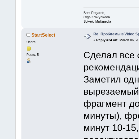
Best Regards,
Olga Krovyakova
Solveig Multimedia
Re: Проблемы в Video Spl
StartSelect
«
Reply #24 on:
March 06, 20
Users
Сделал все 
Posts: 5
рекомендаци
Заметил одн
вырезаемый 
фрагмент д
минуты), фр
минут 10-15,