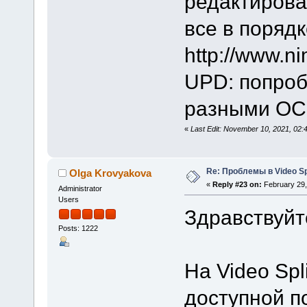
редактирова
все в порядк
http://www.n
UPD: попроб
разными ОС -
«
Last Edit: November 10, 2021, 02
Re: Проблемы в Video Spl
Olga Krovyakova
«
Reply #23 on:
February 29,
Administrator
Users
Здравствуйте
Posts: 1222
На Video Spli
доступной п