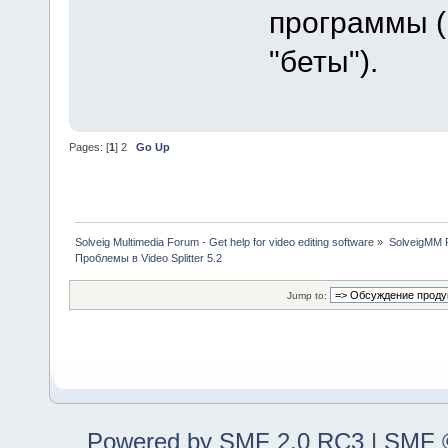
программы (
"беты").
Pages: [
1
]
2
Go Up
Solveig Multimedia Forum - Get help for video editing software
»
SolveigMM P
Проблемы в Video Splitter 5.2
Jump to:
Powered by SMF 2.0 RC3
|
SMF ©