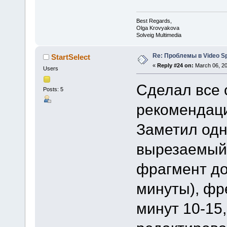
Best Regards,
Olga Krovyakova
Solveig Multimedia
Re: Проблемы в Video Spl
StartSelect
«
Reply #24 on:
March 06, 20
Users
Сделал все 
Posts: 5
рекомендаци
Заметил одн
вырезаемый 
фрагмент д
минуты), фр
минут 10-15,