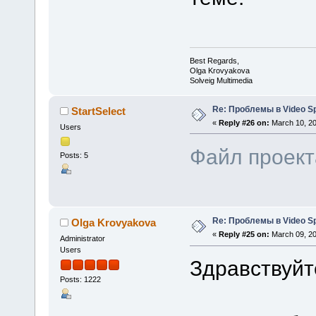
Best Regards,
Olga Krovyakova
Solveig Multimedia
Re: Проблемы в Video Spl
StartSelect
«
Reply #26 on:
March 10, 20
Users
Файл проект
Posts: 5
Re: Проблемы в Video Spl
Olga Krovyakova
«
Reply #25 on:
March 09, 20
Administrator
Users
Здравствуйте
Posts: 1222