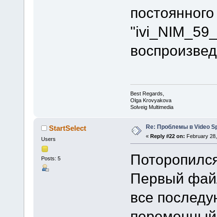
постоянного
"ivi_NIM_59
воспроизвед
Best Regards,
Olga Krovyakova
Solveig Multimedia
Re: Проблемы в Video Spl
StartSelect
«
Reply #22 on:
February 28,
Users
Поторопился 
Posts: 5
Первый файл
все последу
переменный