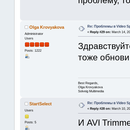
Re: Проблемы в Video Spl
Olga Krovyakova
«
Reply #29 on:
March 14, 20
Administrator
Users
Здравствуйт
Posts: 1222
тоже обнови
Best Regards,
Olga Krovyakova
Solveig Multimedia
Re: Проблемы в Video Spl
StartSelect
«
Reply #28 on:
March 10, 20
Users
И AVI Trimm
Posts: 5