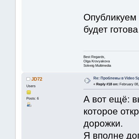
Опубликуем 
будет готова
Best Regards,
Olga Krovyakova
Solveig Multimedia
Re: Проблемы в Video Spl
JD72
«
Reply #18 on:
February 08,
Users
А вот ещё: 
Posts: 6
которое отк
дорожки.
Я вполне до