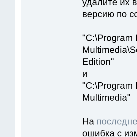
удалите их 
версию по с
"C:\Program 
Multimedia\S
Edition"
и
"C:\Program 
Multimedia"
На
последне
ошибка с из