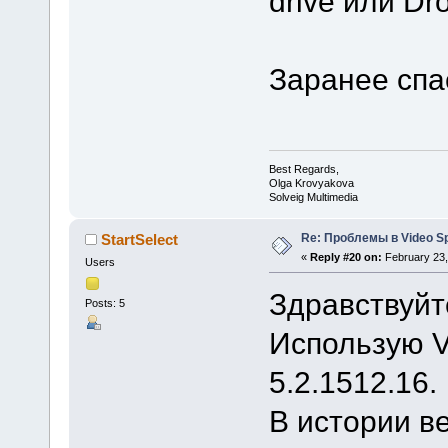
drive или D
Заранее спа
Best Regards,
Olga Krovyakova
Solveig Multimedia
Re: Проблемы в Video Spl
StartSelect
«
Reply #20 on:
February 23,
Users
Здравствуйт
Posts: 5
Использую Vi
5.2.1512.16.
В истории в