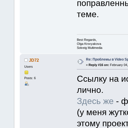
поправленны
теме.
Best Regards,
Olga Krovyakova
Solveig Multimedia
Re: Проблемы в Video Spl
JD72
«
Reply #16 on:
February 04,
Users
Ссылку на и
Posts: 6
лично.
Здесь же
- ф
(у меня жут
этому проект