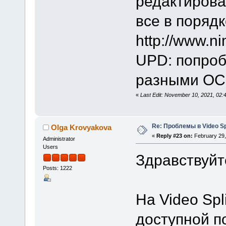
редактирова
все в порядк
http://www.n
UPD: попроб
разными ОС -
«
Last Edit: November 10, 2021, 02
Re: Проблемы в Video Spl
Olga Krovyakova
«
Reply #23 on:
February 29,
Administrator
Users
Здравствуйте
Posts: 1222
На Video Spli
доступной п