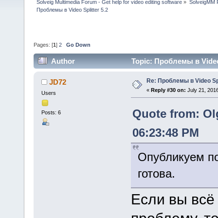
Solveig Multimedia Forum - Get help for video editing software
»
SolveigMM P
Проблемы в Video Splitter 5.2
Pages: [
1
]
2
Go Down
Author
Topic: Проблемы в Video 
Re: Проблемы в Video Spl
JD72
«
Reply #30 on:
July 21, 201
Users
Quote from: Ol
Posts: 6
06:23:48 PM
Опубликуем по
готова.
Если вы всё
проблему, то