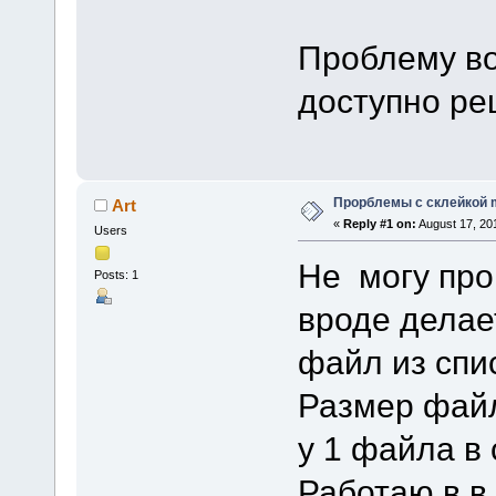
Проблему во
доступно ре
Прорблемы с склейкой 
Art
«
Reply #1 on:
August 17, 20
Users
Не могу про
Posts: 1
вроде делае
файл из спи
Размер файл
у 1 файла в
Работаю в в