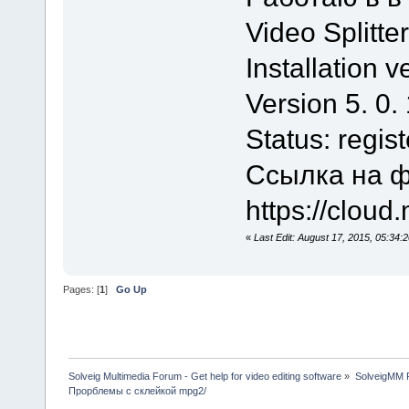
Video Splitte
Installation v
Version 5. 0.
Status: regis
Ссылка на 
https://cloud
«
Last Edit: August 17, 2015, 05:34:
Pages: [
1
]
Go Up
Solveig Multimedia Forum - Get help for video editing software
»
SolveigMM P
Прорблемы с склейкой mpg2/