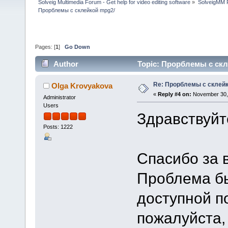
Solveig Multimedia Forum - Get help for video editing software
»
SolveigMM P
Прорблемы с склейкой mpg2/
Pages: [
1
]
Go Down
Author
Topic: Прорблемы с скл
Re: Прорблемы с склейк
Olga Krovyakova
«
Reply #4 on:
November 30, 
Administrator
Users
Здравствуйт
Posts: 1222
Спасибо за 
Проблема бы
доступной п
пожалуйста,