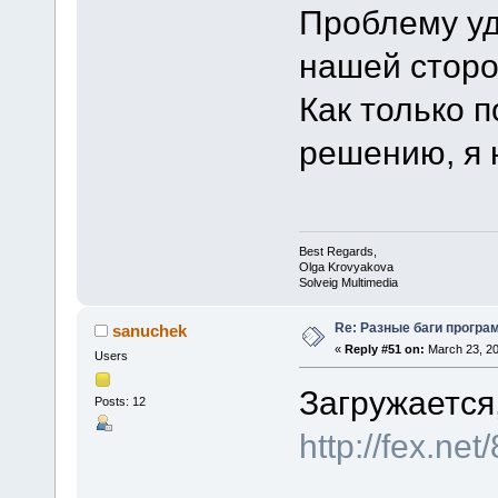
Проблему уд
нашей сторо
Как только п
решению, я 
Best Regards,
Olga Krovyakova
Solveig Multimedia
Re: Разные баги програм
sanuchek
«
Reply #51 on:
March 23, 20
Users
Загружается,
Posts: 12
http://fex.n