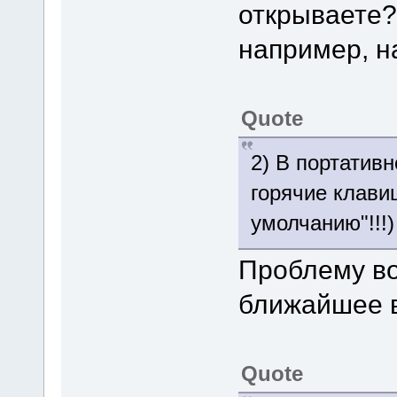
открываете?
например, на
Quote
2) В портатив
горячие клави
умолчанию"!!!)
Проблему во
ближайшее 
Quote