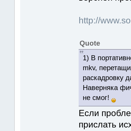
http://www.
Quote
1) В портатив
mkv, перетащи
раскадровку д
Наверняка фи
не смог!
Если пробле
прислать ис