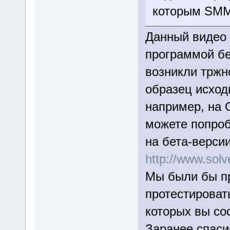
которым SMM 
Данный видео 
программой бе
возникли тржн
образец исход
например, на 
можете попроб
на бета-верси
http://www.so
Мы были бы пр
протестироват
которых вы со
Заранее спаси