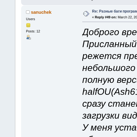
Re: Разные баги програм
sanuchek
«
Reply #49 on:
March 22, 20
Users
Доброго вре
Posts: 12
Присланный 
режется пре
небольшого 
полную верс
halfOU(Ash6
сразу стан
загрузки ви
У меня уста