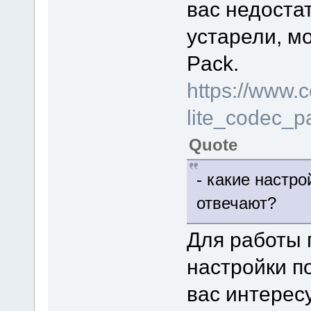
вас недоста
устарели, мо
Pack.
https://www.
lite_codec_
Quote
- какие настро
отвечают?
Для работы 
настройки п
вас интерес