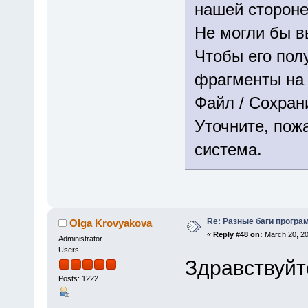
нашей стороне
Не могли бы в
Чтобы его пол
фрагменты на 
Файл / Сохрани
Уточните, пож
система.
Re: Разные баги програм
Olga Krovyakova
«
Reply #48 on:
March 20, 20
Administrator
Users
Здравствуйт
Posts: 1222