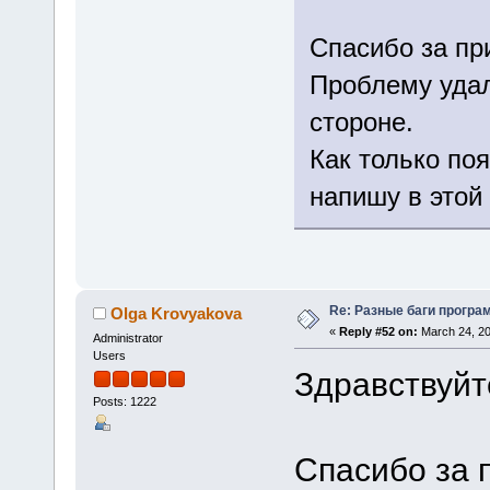
Спасибо за пр
Проблему удал
стороне.
Как только по
напишу в этой
Re: Разные баги програм
Olga Krovyakova
«
Reply #52 on:
March 24, 20
Administrator
Users
Здравствуйт
Posts: 1222
Спасибо за 