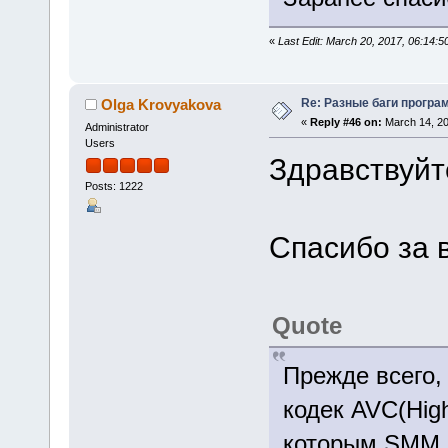
«
Last Edit: March 20, 2017, 06:14:
Re: Разные баги програм
Olga Krovyakova
«
Reply #46 on:
March 14, 20
Administrator
Users
Здравствуйт
Posts: 1222
Спасибо за 
Quote
Прежде всего,
кодек AVC(Hig
которым SMM н