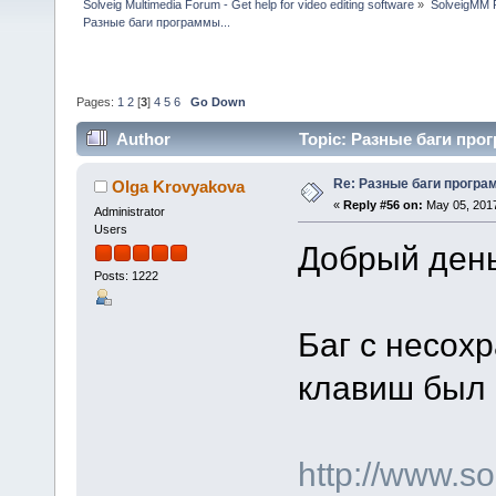
Solveig Multimedia Forum - Get help for video editing software
»
SolveigMM P
Разные баги программы...
Pages:
1
2
[
3
]
4
5
6
Go Down
Author
Topic: Разные баги прог
Re: Разные баги програм
Olga Krovyakova
«
Reply #56 on:
May 05, 2017
Administrator
Users
Добрый день
Posts: 1222
Баг с несох
клавиш был 
http://www.