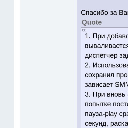
Спасибо за В
Quote
1. При добав
вываливается
диспетчер за
2. Использов
сохранил прое
зависает SM
3. При вновь
попытке пост
пауза-play ср
секунд, раск