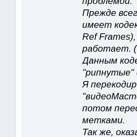
проблемой.
Прежде всег
имеет кодек
Ref Frames)
работает. (
Данным код
"рипнутые"
Я перекоди
"видеоМасте
потом пере
метками.
Так же, ока