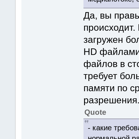
Да, вы прав
происходит.
загружен бол
HD файлами.
файлов в ст
требует бол
памяти по с
разрешения
Quote
- какие требо
нормальной р