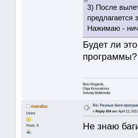
3) После выле
предлагается 
Нажимаю - нич
Будет ли эт
программы?
Best Regards,
Olga Krovyakova
Solveig Multimedia
Re: Разные баги програм
marabu
«
Reply #54 on:
April 12, 201
Users
Не знаю баг
Posts: 9