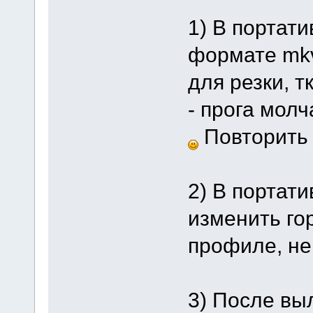
1) В портат
формате mkv
для резки, 
- прога мол
Повторить 
2) В портат
изменить го
профиле, не 
3) После вы