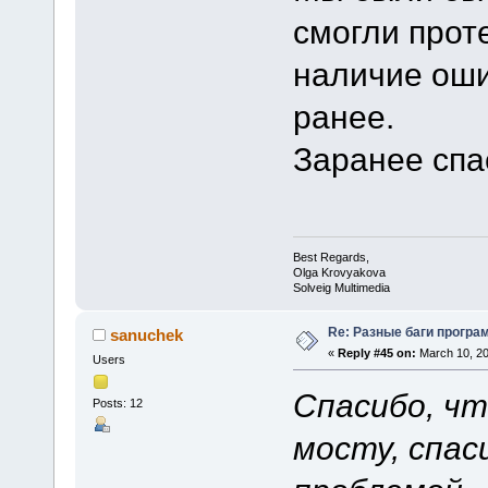
смогли прот
наличие оши
ранее.
Заранее спа
Best Regards,
Olga Krovyakova
Solveig Multimedia
Re: Разные баги програм
sanuchek
«
Reply #45 on:
March 10, 20
Users
Спасибо, чт
Posts: 12
мосту, спас