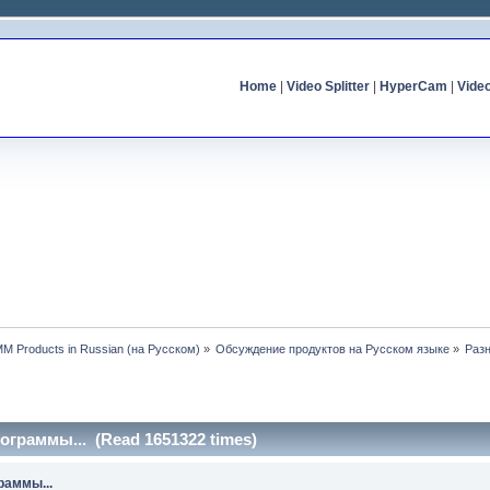
Home
|
Video Splitter
|
HyperCam
|
Vide
MM Products in Russian (на Русском)
»
Обсуждение продуктов на Русском языке
»
Разн
ограммы... (Read 1651322 times)
раммы...