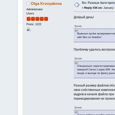
Re: Разные баги прог
Olga Krovyakova
«
Reply #34 on:
January 1
Administrator
Users
Добрый день!
Posts: 1222
Quote
Выяснил путём экспериментов, 
with files on timeline".
Проблему удалось воспроиз
Quote
Специально зарегистрировалс
камерой Canon Legria 606. Ну
входе и выходе по факту разн
Разный размер файлов объя
свои собственные компонент
кадров в начале файла при 
перекодирования не происх
Quote
И еще поймал ошибку, правда