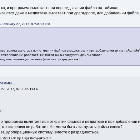
ся, и программа вылетает при перекидывании файла на таймлан,
ваются даже в медиатеку, вылетает при драгндропе, или добавлении файла 
 February 27, 2017, 07:35:05 PM
 программа вылетает при открытии файлов в медиатеке и при добавлении их на таймлайн
 к сожалению не работает. Не могли бы вы загрузить файлы снова?
вашу операционную систему (вместе с разрядностью).
раммы...
27, 2017, 07:35:05 PM »
е!
то программа вылетает при открытии файлов в медиатеке и при добавлении 
, к сожалению не работает. Не могли бы вы загрузить файлы снова?
 вашу операционную систему (вместе с разрядностью).
 07:38:11 PM by Olga Krovyakova
»