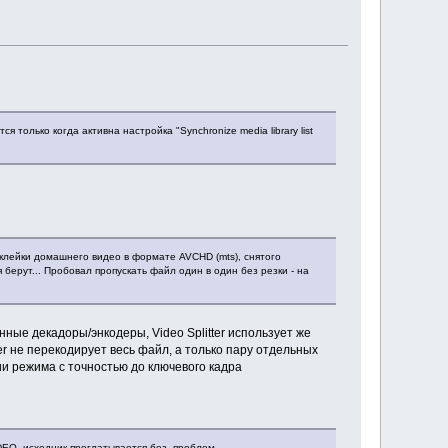
только когда активна настройка "Synchronize media library list
склейки домашнего видео в формате AVCHD (mts), снятого
берут... Пробовал пропускать файл один в один без резки - на
ые декадоры/энкодеры, Video Splitter использует же
er не перекодирует весь файл, а только пару отдельных
ии режима с точностью до ключевого кадра
DEO, исходник проглатывается без проблем.