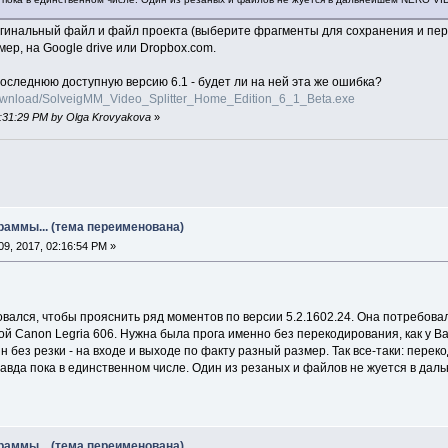
гинальный файл и файл проекта (выберите фрагменты для сохранения и перей
мер, на Google drive или Dropbox.com.
оследнюю доступную версию 6.1 - будет ли на ней эта же ошибка?
ownload/SolveigMM_Video_Splitter_Home_Edition_6_1_Beta.exe
07:31:29 PM by Olga Krovyakova
»
раммы... (тема переименована)
9, 2017, 02:16:54 PM »
лся, чтобы прояснить ряд моментов по версии 5.2.1602.24. Она потребовал
ой Canon Legria 606. Нужна была прога именно без перекодирования, как у Ва
н без резки - на входе и выходе по факту разный размер. Так все-таки: пере
да пока в единственном числе. Один из резаных и файлов не жуется в да
раммы... (тема переименована)