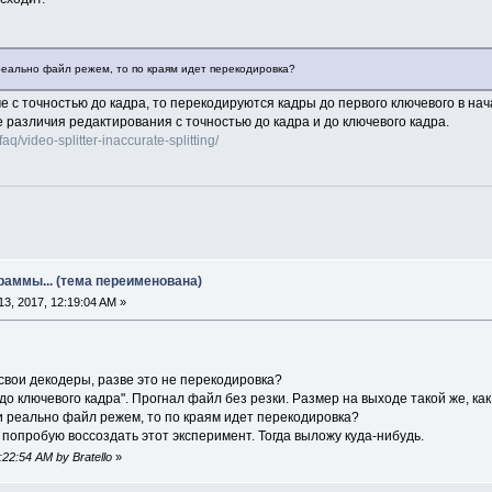
 реально файл режем, то по краям идет перекодировка?
 с точностью до кадра, то перекодируются кадры до первого ключевого в на
 различия редактирования с точностью до кадра и до ключевого кадра.
q/video-splitter-inaccurate-splitting/
раммы... (тема переименована)
3, 2017, 12:19:04 AM »
свои декодеры, разве это не перекодировка?
о ключевого кадра". Прогнал файл без резки. Размер на выходе такой же, как 
и реально файл режем, то по краям идет перекодировка?
попробую воссоздать этот эксперимент. Тогда выложу куда-нибудь.
:22:54 AM by Bratello
»