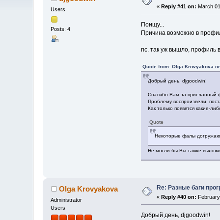
«
Reply #41 on:
March 01,
Users
Поищу...
Posts: 4
Причина возможно в профиля
пс. так уж вышло, профиль 
Quote from: Olga Krovyakova on
Добрый день, djgoodwin!
Спасибо Вам за присланный 
Проблему воспроизвели, пост
Как только появятся какие-ли
Quote
Некоторые фалы догружают
Не могли бы Вы также выложи
Re: Разные баги прог
Olga Krovyakova
«
Reply #40 on:
February 
Administrator
Users
Добрый день, djgoodwin!