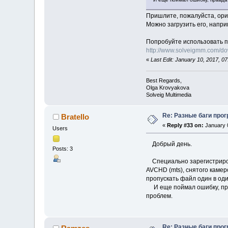
Пришлите, пожалуйста, ори
Можно загрузить его, напри
Попробуйте использовать п
http://www.solveigmm.com/d
«
Last Edit: January 10, 2017, 
Best Regards,
Olga Krovyakova
Solveig Multimedia
Re: Разные баги прог
Bratello
«
Reply #33 on:
January 0
Users
Добрый день.
Posts: 3
Специально зарегистрирова
AVCHD (mts), снятого камер
пропускать файл один в оди
И еще поймал ошибку, прав
проблем.
Re: Разные баги прог