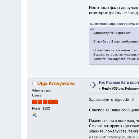
Некоторые фалы догружают
некоторые файлы не закиды
Quote from: Olga Krovyakova on
Здравствуйте, djgoodwin!
Спасибо за Ваше сообщение!
Правильно ли я понимаю, что
Ссылка, которую вы указали,
Укажите, пожалуйста, также 
Re: Разные баги прог
Olga Krovyakova
«
Reply #38 on:
February 
Administrator
Users
Здравствуйте, djgoodwin!
Posts: 1222
Спасибо за Ваше сообщени
Правильно ли я понимаю, ч
Ссылка, которую вы указали
Укажите, пожалуйста, также
«
Last Edit: February 27, 2017,