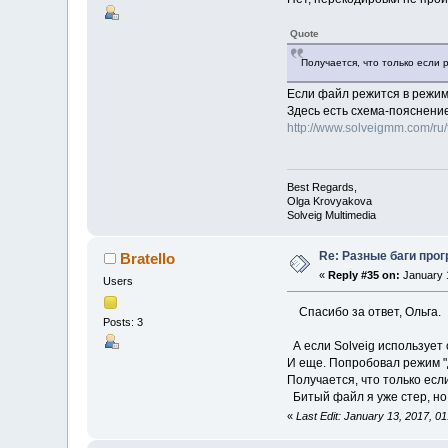
Quote
Получается, что только если
Если файл режится в режиме
Здесь есть схема-пояснение
http://www.solveigmm.com/ru/fa
Best Regards,
Olga Krovyakova
Solveig Multimedia
Re: Разные баги прог
Bratello
«
Reply #35 on:
January 1
Users
Спасибо за ответ, Ольга.
Posts: 3
А если Solveig использует 
И еще. Попробовал режим "д
Получается, что только есл
Битый файл я уже стер, но 
«
Last Edit: January 13, 2017, 01