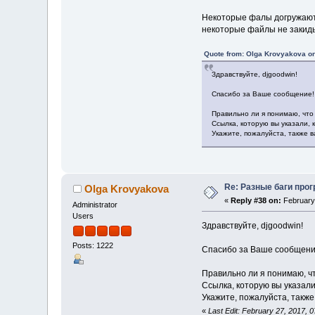
Некоторые фалы догружают
некоторые файлы не закиды
Quote from: Olga Krovyakova on
Здравствуйте, djgoodwin!
Спасибо за Ваше сообщение!
Правильно ли я понимаю, что
Ссылка, которую вы указали,
Укажите, пожалуйста, также 
Re: Разные баги прог
Olga Krovyakova
«
Reply #38 on:
February 
Administrator
Users
Здравствуйте, djgoodwin!
Posts: 1222
Спасибо за Ваше сообщени
Правильно ли я понимаю, ч
Ссылка, которую вы указали
Укажите, пожалуйста, также
«
Last Edit: February 27, 2017,