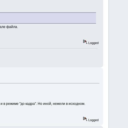
чале файла.
Logged
и в режиме "до кадра". Но иной, нежели в исходном.
Logged