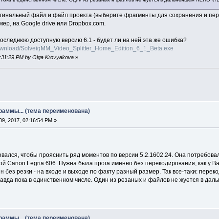
гинальный файл и файл проекта (выберите фрагменты для сохранения и перей
мер, на Google drive или Dropbox.com.
оследнюю доступную версию 6.1 - будет ли на ней эта же ошибка?
ownload/SolveigMM_Video_Splitter_Home_Edition_6_1_Beta.exe
07:31:29 PM by Olga Krovyakova
»
раммы... (тема переименована)
9, 2017, 02:16:54 PM »
лся, чтобы прояснить ряд моментов по версии 5.2.1602.24. Она потребовал
ой Canon Legria 606. Нужна была прога именно без перекодирования, как у Ва
н без резки - на входе и выходе по факту разный размер. Так все-таки: пере
да пока в единственном числе. Один из резаных и файлов не жуется в да
раммы... (тема переименована)