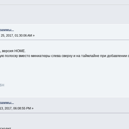
раммы...
25, 2017, 01:30:06 AM »
, версия HOME.
ю полоску вместо миниатюры слева сверху и на таймлайне при добавлении фа
U6H
раммы...
3, 2017, 06:08:55 PM »
сходит.