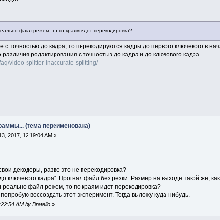
 реально файл режем, то по краям идет перекодировка?
 с точностью до кадра, то перекодируются кадры до первого ключевого в на
 различия редактирования с точностью до кадра и до ключевого кадра.
q/video-splitter-inaccurate-splitting/
раммы... (тема переименована)
3, 2017, 12:19:04 AM »
свои декодеры, разве это не перекодировка?
о ключевого кадра". Прогнал файл без резки. Размер на выходе такой же, как 
и реально файл режем, то по краям идет перекодировка?
попробую воссоздать этот эксперимент. Тогда выложу куда-нибудь.
:22:54 AM by Bratello
»