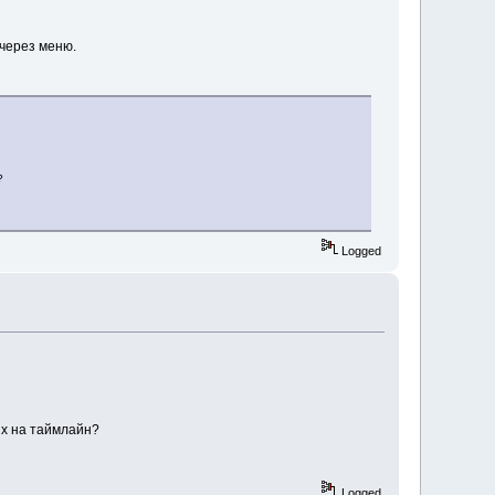
через меню.
?
Logged
их на таймлайн?
Logged