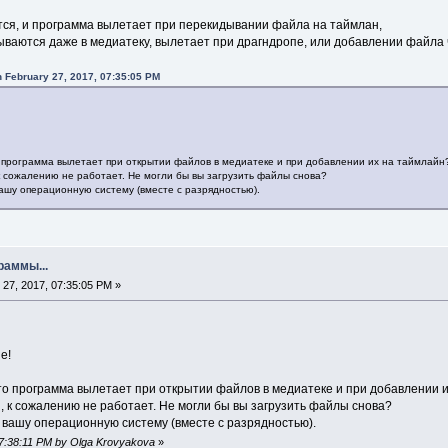
ся, и программа вылетает при перекидывании файла на таймлан,
ваются даже в медиатеку, вылетает при драгндропе, или добавлении файла 
 February 27, 2017, 07:35:05 PM
 программа вылетает при открытии файлов в медиатеке и при добавлении их на таймлайн
 к сожалению не работает. Не могли бы вы загрузить файлы снова?
вашу операционную систему (вместе с разрядностью).
раммы...
27, 2017, 07:35:05 PM »
е!
то программа вылетает при открытии файлов в медиатеке и при добавлении 
, к сожалению не работает. Не могли бы вы загрузить файлы снова?
 вашу операционную систему (вместе с разрядностью).
 07:38:11 PM by Olga Krovyakova
»