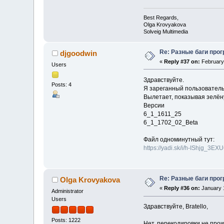
Best Regards,
Olga Krovyakova
Solveig Multimedia
Re: Разные баги прог
djgoodwin
«
Reply #37 on:
February 
Users
Здравствуйте.
Posts: 4
Я зареганный пользователь
Вылетает, показывая зелёну
Версии
6_1_1611_25
6_1_1702_02_Beta
Файл одноминутный тут:
https://yadi.sk/i/h-IShjg_3EX
Re: Разные баги прог
Olga Krovyakova
«
Reply #36 on:
January 1
Administrator
Users
Здравствуйте, Bratello,
Posts: 1222
Нет, перекодировки не прои