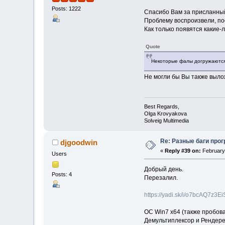
Posts: 1222
Спасибо Вам за присланны
Проблему воспроизвели, по
Как только появятся какие-
Quote
Некоторые фалы догружаются
Не могли бы Вы также вылож
Best Regards,
Olga Krovyakova
Solveig Multimedia
Re: Разные баги прог
djgoodwin
«
Reply #39 on:
February 
Users
Добрый день.
Posts: 4
Перезалил.
https://yadi.sk/i/o7bcAQ7z3E
ОС Win7 x64 (также пробова
Демультиплексор и Рендере