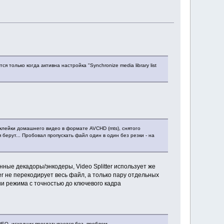
только когда активна настройка "Synchronize media library list
склейки домашнего видео в формате AVCHD (mts), снятого
берут... Пробовал пропускать файл один в один без резки - на
ые декадоры/энкодеры, Video Splitter использует же
er не перекодирует весь файл, а только пару отдельных
ии режима с точностью до ключевого кадра
DEO, исходник проглатывается без проблем.