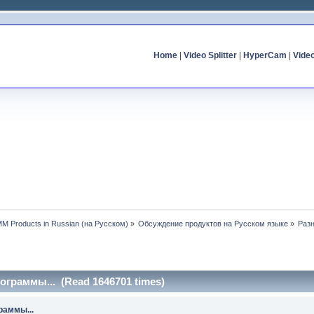
Home
|
Video Splitter
|
HyperCam
|
Vide
MM Products in Russian (на Русском)
»
Обсуждение продуктов на Русском языке
»
Разн
ограммы... (Read 1646701 times)
раммы...