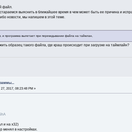
й файл.
стараемся выяснить в ближайшее время в чем может быть ее причина и испра
либо новости, мы напишем в этой теме.
, и программа вылетает при перекидывании файла на таймлан,
ить образец такого файла, где краш происходит при загрузке на таймлайн?
раммы...
27, 2017, 08:23:48 PM »
iShA
л и на x32)
р менял в настройках.