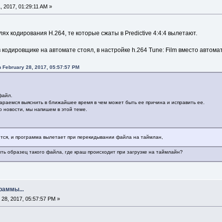
 2017, 01:29:11 AM »
х кодирования H.264, те которые сжаты в Predictive 4:4:4 вылетают.
в кодировщике на автомате стоял, в настройке h.264 Tune: Film вместо автома
 February 28, 2017, 05:57:57 PM
файл.
араемся выяснить в ближайшее время в чем может быть ее причина и исправить ее.
бо новости, мы напишем в этой теме.
ся, и программа вылетает при перекидывании файла на таймлан,
ть образец такого файла, где краш происходит при загрузке на таймлайн?
раммы...
28, 2017, 05:57:57 PM »