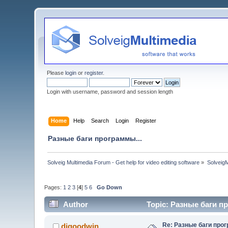
Please
login
or
register
.
Login with username, password and session length
Home
Help
Search
Login
Register
Разные баги программы...
Solveig Multimedia Forum - Get help for video editing software
»
Solveig
Pages:
1
2
3
[
4
]
5
6
Go Down
Author
Topic: Разные баги пр
Re: Разные баги прог
djgoodwin