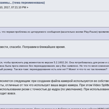
раммы... (тема переименована)
0, 2017, 07:21:10 PM »
что первая проблема из цитируемого сообщения (касательно кнопки Play-Pause) проявляется 
вести, спасибо. Поправим в ближайшее время.
я, чтобы прояснить ряд моментов по версии 5.2.1602.24. Она потребовалась для резки и 
жна была прога именно без перекодирования, как у Вас заявлено. Но что-то меня сомнения 
ый размер. Так все-таки: перекодирование есть или нет? Может я что-то не так понимаю?
сняется следующим: при создании файла камерой используются ее собственн
ы, отличные от тех что использует ваша видео камера. При этом Video Splitt
использовании резки с точностью до кадра (по умолчанию). При использован
одит вовсе.
 пока в единственном числе. Один из резаных и файлов не жуется в дальнейшем NERO VI