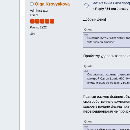
Re: Разные баги прог
Olga Krovyakova
«
Reply #34 on:
January 1
Administrator
Users
Добрый день!
Posts: 1222
Quote
Выяснил путём экспериментов, 
with files on timeline".
Проблему удалось воспроиз
Quote
Специально зарегистрировалс
камерой Canon Legria 606. Ну
входе и выходе по факту разн
Разный размер файлов объя
свои собственные компонент
кадров в начале файла при 
перекодирования не происх
Quote
И еще поймал ошибку, правда