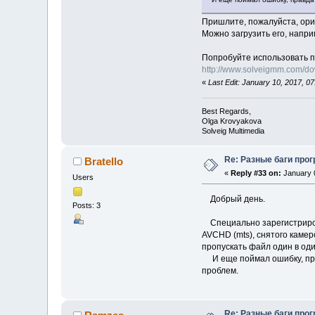
Пришлите, пожалуйста, ори
Можно загрузить его, напри
Попробуйте использовать п
http://www.solveigmm.com/d
«
Last Edit: January 10, 2017, 
Best Regards,
Olga Krovyakova
Solveig Multimedia
Re: Разные баги прог
Bratello
«
Reply #33 on:
January 0
Users
Добрый день.
Posts: 3
Специально зарегистрирова
AVCHD (mts), снятого камер
пропускать файл один в оди
И еще поймал ошибку, прав
проблем.
Re: Разные баги прог