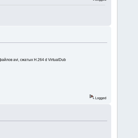
йлов avi, сжатых H.264 d VirtualDub
Logged