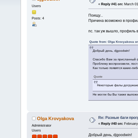
«
Reply #41 on:
March 01,
Users
Поищу...
Posts: 4
Причина возможно в профиля
пс. так уж вышло, профиль 
Quote from: Olga Krovyakova on
Добрый день, djgoodwin!
Спасибо Вам за присланный 
Проблему воспроизвели, пост
Как только появятся какие-ли
Quote
Некоторые фалы догружают
Не могли бы Вы также выложи
Re: Разные баги прог
Olga Krovyakova
«
Reply #40 on:
February 
Administrator
Users
Добрый день, djgoodwin!