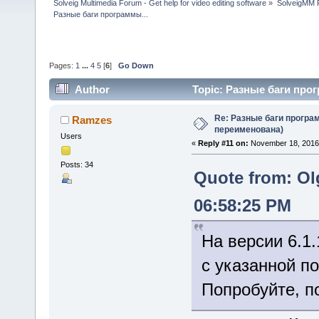
Solveig Multimedia Forum - Get help for video editing software
»
SolveigMM P
Разные баги программы...
Pages:
1
...
4
5
[
6
]
Go Down
Author
Topic: Разные баги прог
Re: Разные баги програм
Ramzes
переименована)
Users
«
Reply #11 on:
November 18, 2016,
Posts: 34
Quote from: Ol
06:58:25 PM
На версии 6.1
с указанной п
Попробуйте, п