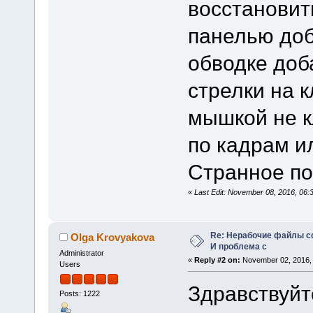
восстановить
панелью доб
обводке доб
стрелки на к
мышкой не к
по кадрам и
Странное по
«
Last Edit: November 08, 2016, 06
Re: Нерабочие файлы со
Olga Krovyakova
И проблема с
Administrator
«
Reply #2 on:
November 02, 2016, 
Users
Здравствуйт
Posts: 1222