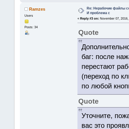
Re: Нерабочие файлы со
Ramzes
И проблема с
Users
«
Reply #3 on:
November 07, 2016, 
Posts: 34
Quote
Дополнительно
баг: после наж
перестают раб
(переход по к
по любой кноп
Quote
Уточните, пож
вас это прояв