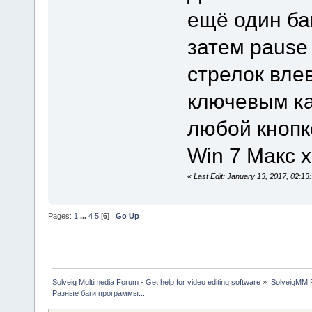
ещё один баг
затем pause
стрелок влев
ключевым ка
любой кнопк
Win 7 Макс х
«
Last Edit: January 13, 2017, 02:
Pages:
1
...
4
5
[
6
]
Go Up
Solveig Multimedia Forum - Get help for video editing software
»
SolveigMM P
Разные баги программы...