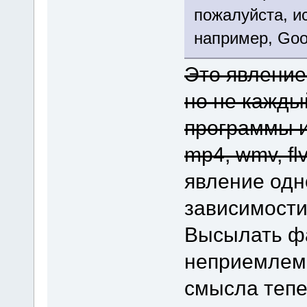
пожалуйста, и
например, Goog
Это явление
но не кажды
программы и
mp4, wmv, fl
явление одн
зависимости
Высылать фа
неприемлемо
смысла тепер