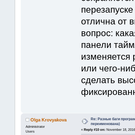
перезапуске
отлична от 
вопрос: как
панели тайм
изменяется 
или чего-ни
сделать выс
фиксирован
Re: Разные баги програм
Olga Krovyakova
переименована)
Administrator
«
Reply #10 on:
November 18, 2016
Users