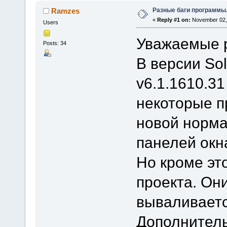
Разные баги программы.
Ramzes
«
Reply #1 on:
November 02, 
Users
Уважаемые р
Posts: 34
В версии Sol
v6.1.1610.31
некоторые п
новой норма
панелей окн
Но кроме эт
проекта. Он
вываливаетс
Дополнитель