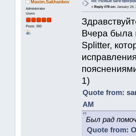
Re: Разные баги програм
Maxim.Sakhankov
«
Reply #78 on:
January 24, 
Administrator
Users
Здравствуйт
Posts: 300
Вчера была 
Splitter, ко
исправления
пояснениями
1)
Quote from: sa
AM
Был рад помо
Quote from: O