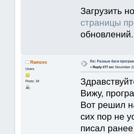
Загрузить н
страницы пр
обновлений.
Re: Разные баги програм
Ramzes
«
Reply #77 on:
November 22,
Users
Здравствуйт
Posts: 34
Вижу, прогр
Вот решил н
сих пор не у
писал ранее