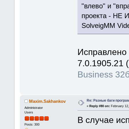
"влево" и "впр
проекта - НЕ
SolveigMM Video
Исправлено 
7.0.1905.21 (
Business 32
Re: Разные баги програм
Maxim.Sakhankov
«
Reply #80 on:
February 12,
Administrator
Users
В случае ис
Posts: 300