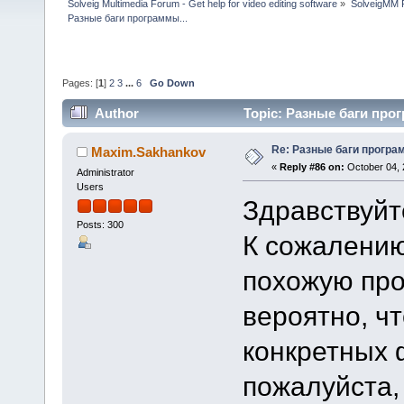
Solveig Multimedia Forum - Get help for video editing software
»
SolveigMM P
Разные баги программы...
Pages: [
1
]
2
3
...
6
Go Down
Author
Topic: Разные баги прог
Re: Разные баги програм
Maxim.Sakhankov
«
Reply #86 on:
October 04, 
Administrator
Users
Здравствуйт
Posts: 300
К сожалению
похожую пр
вероятно, ч
конкретных 
пожалуйста,