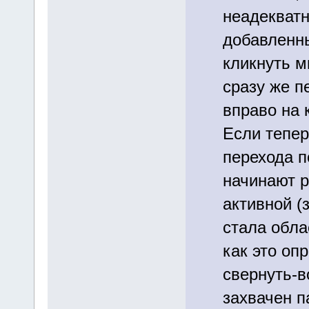
неадекват
добавленны
кликнуть м
сразу же п
вправо на 
Если тепер
перехода п
начинают ра
активной (
стала обла
как это оп
свернуть-в
захвачен п