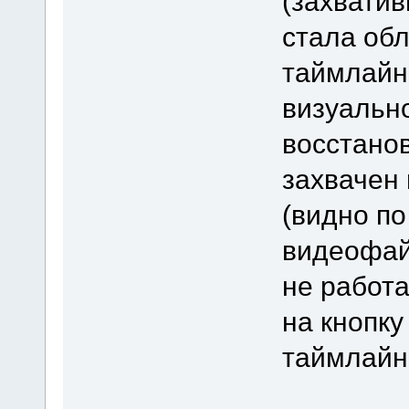
(захвати
стала об
таймлайна
визуально
восстанов
захвачен
(видно по
видеофайл
не работ
на кнопку
таймлайн