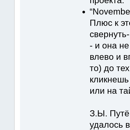
проекта.
“November
Плюс к эт
свернуть
- и она н
влево и в
то) до те
кликнешь 
или на т
З.Ы. Пут
удалось 