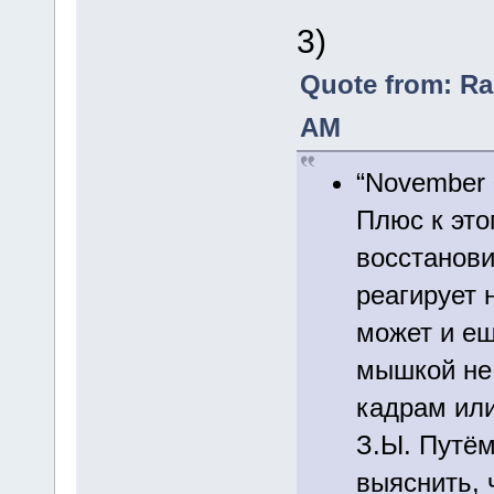
3)
Quote from: Ra
AM
“November 
Плюс к это
восстанови
реагирует 
может и ещ
мышкой не 
кадрам или
З.Ы. Путём
выяснить, 