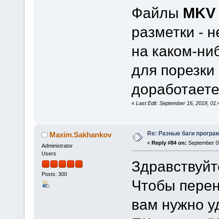
Файлы
MKV
разметки - н
на каком-ни
для порезки 
доработает
«
Last Edit: September 16, 2019, 0
Re: Разные баги програм
Maxim.Sakhankov
«
Reply #84 on:
September 05
Administrator
Users
Здравствуйт
Posts: 300
Чтобы перен
вам нужно у