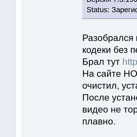
Status: Зарег
Разобрался 
кодеки без 
Брал тут
htt
На сайте НО
очистил, ус
После устан
видео не то
плавно.