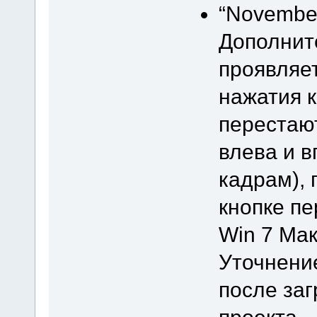
“November
Дополнит
проявляет
нажатия к
перестают
влева и 
кадрам), 
кнопке пе
Win 7 Мак
Уточнение
после заг