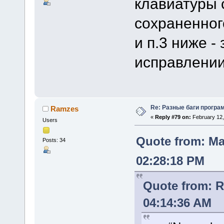
клавиатуры 
сохраненног
и п.3 ниже -
исправлении
Re: Разные баги програм
Ramzes
«
Reply #79 on:
February 12,
Users
Quote from: Ma
Posts: 34
02:28:18 PM
Quote from: 
04:14:36 AM