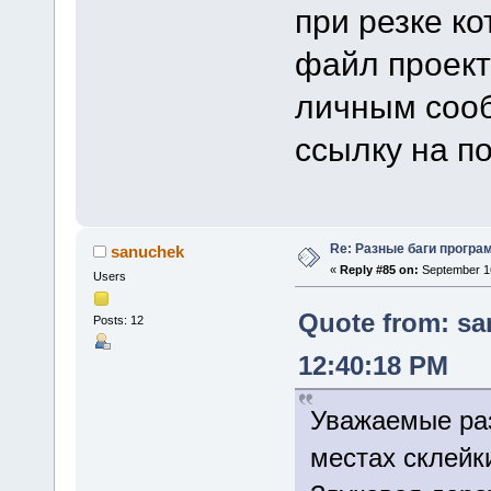
при резке к
файл проект
личным сооб
ссылку на по
Re: Разные баги програм
sanuchek
«
Reply #85 on:
September 16
Users
Quote from: sa
Posts: 12
12:40:18 PM
Уважаемые раз
местах склейк