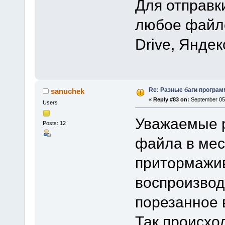
Для отправк
любое файло
Drive, Яндек
Re: Разные баги программ
sanuchek
«
Reply #83 on:
September 05,
Users
Уважаемые р
Posts: 12
файла в мест
притормажив
воспроизвод
порезанное 
Так происход