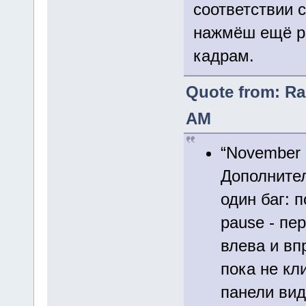
соответствии 
нажмёш ещё ра
кадрам.
Quote from: Ra
AM
“November 
Дополните
один баг: 
pause - пе
влева и вп
пока не кл
панели вид