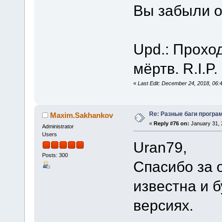
Вы забыли 
Upd.: Проход
мёртв. R.I.P
«
Last Edit: December 24, 2018, 06
Re: Разные баги програм
Maxim.Sakhankov
«
Reply #76 on:
January 31, 
Administrator
Users
Uran79,
Posts: 300
Спасибо за 
известна и 
версиях.