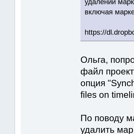
удалении марк
включая марке
https://dl.dro
Ольга, попр
файл проект
опция "Synchr
files on timel
По поводу м
удалить мар