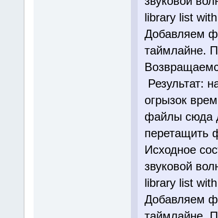
звуковой вол
library list wit
Добавляем фа
таймлайне. П
Возвращаемся
Результат: н
огрызок врем
файлы сюда д
перетащить ф
Исходное сос
звуковой вол
library list wit
Добавляем фа
таймлайне. П