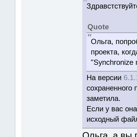
Здравстствуйт
Quote
Ольга, попро
проекта, ког
"Synchronize me
На версии
6.1
сохраненного 
заметила.
Если у вас она
исходный файл
Ольга, а вы 