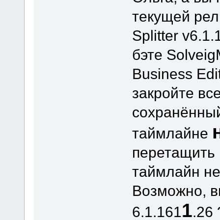
текущей рел
Splitter v6.1
бэте Solveig
Business Edi
закройте вс
сохранённый
таймлайне
перетащить 
таймлайн н
Возможно, в
1
6.1.161
.26 