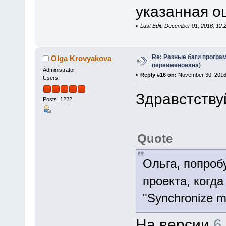
указанная о
«
Last Edit: December 01, 2016, 12
Re: Разные баги програм
Olga Krovyakova
переименована)
Administrator
«
Reply #16 on:
November 30, 2016
Users
Здравстству
Posts: 1222
Quote
Ольга, попроб
проекта, когд
"Synchronize med
На версии
6