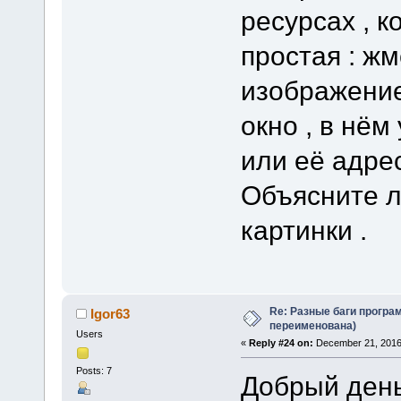
ресурсах , к
простая : ж
изображение
окно , в нём
или её адрес
Объясните л
картинки .
Re: Разные баги програм
Igor63
переименована)
Users
«
Reply #24 on:
December 21, 2016
Posts: 7
Добрый день