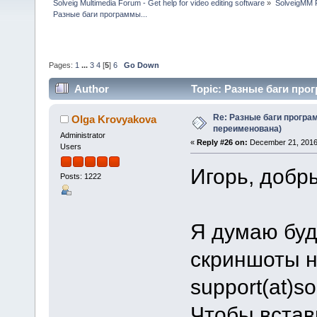
Solveig Multimedia Forum - Get help for video editing software
»
SolveigMM P
Разные баги программы...
Pages:
1
...
3
4
[
5
]
6
Go Down
Author
Topic: Разные баги прог
Re: Разные баги програм
Olga Krovyakova
переименована)
Administrator
«
Reply #26 on:
December 21, 2016
Users
Игорь, добр
Posts: 1222
Я думаю буд
скриншоты н
support(at)s
Чтобы встави