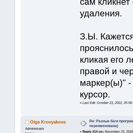
сам кликнет
удаления.
З.Ы. Кажетс
прояснилось
кликая его 
правой и че
маркер(ы)" -
курсор.
«
Last Edit: October 21, 2022, 05:
Re: Разные баги програм
Olga Krovyakova
переименована)
Administrator
«
Reply #14 on:
November 23, 2016