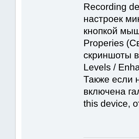
Recording de
настроек ми
кнопкой мыш
Properies (С
скриншоты вс
Levels / Enh
Также если н
включена гал
this device, 