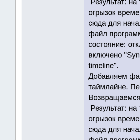
Результат: на
огрызок врем
сюда для нача
файл программ
состояние: от
включено "Synch
timeline".
Добавляем фай
таймлайне. Пе
Возвращаемся 
Результат: на
огрызок врем
сюда для нача
файл програм