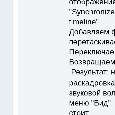
отображение
"Synchronize m
timeline".
Добавляем ф
перетаскива
Переключаем
Возвращаемс
Результат: 
раскадровк
звуковой во
меню "Вид", 
стоит.