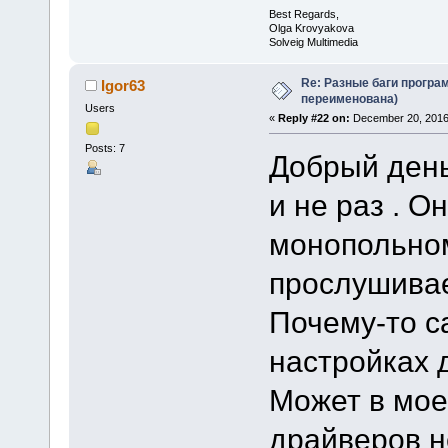
Best Regards,
Olga Krovyakova
Solveig Multimedia
Re: Разные баги програм
Igor63
переименована)
Users
«
Reply #22 on:
December 20, 2016,
Posts: 7
Добрый день
и не раз . О
монопольном
прослушивае
Почему-то с
настройках 
Может в мое
драйверов не