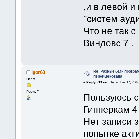
,и в левой и
"систем ауди
Что не так 
Виндовс 7 .
Re: Разные баги програм
Igor63
переименована)
Users
«
Reply #19 on:
December 17, 2016
Posts: 7
Пользуюсь с
Гипперкам 4 
Нет записи 
попытке акт