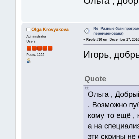
Ольга , добр
Re: Разные баги програм
Olga Krovyakova
переименована)
Administrator
«
Reply #30 on:
December 27, 2016
Users
Игорь, добр
Posts: 1222
Quote
Ольга , Добры
. Возможно пу
кому-то ещё , 
а на специали
эти скрины не