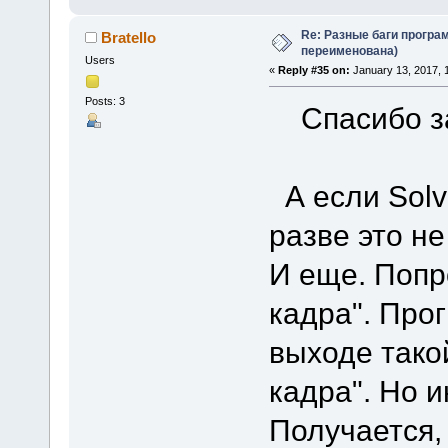
Re: Разные баги програм
Bratello
переименована)
Users
«
Reply #35 on:
January 13, 2017, 
Posts: 3
Спасибо за 
А если Solv
разве это н
И еще. Попр
кадра". Про
выходе такой
кадра". Но и
Получается,