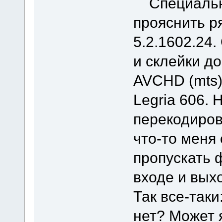
Специально
прояснить р
5.2.1602.24
и склейки д
AVCHD (mts)
Legria 606.
перекодиров
что-то меня
пропускать ф
входе и вых
Так все-так
нет? Может 