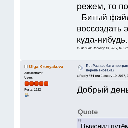
режем, то п
Битый файл 
воссоздать 
куда-нибудь.
«
Last Edit: January 13, 2017, 01:22
Re: Разные баги програм
Olga Krovyakova
переименована)
Administrator
«
Reply #34 on:
January 10, 2017, 
Users
Добрый день
Posts: 1222
Quote
Выяснил путём