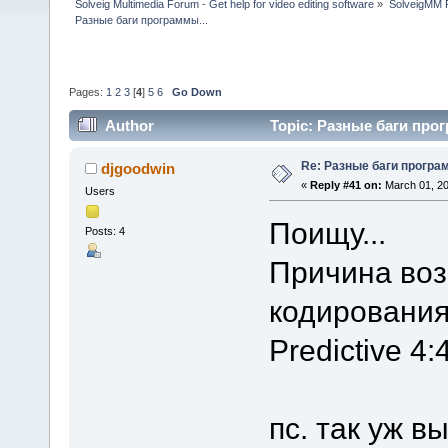
Solveig Multimedia Forum - Get help for video editing software
»
SolveigMM P
Разные баги программы...
Pages:
1
2
3
[
4
]
5
6
Go Down
Author
Topic: Разные баги прог
Re: Разные баги програм
djgoodwin
«
Reply #41 on:
March 01, 20
Users
Поищу...
Posts: 4
Причина во
кодирования
Predictive 4
пс. так уж 