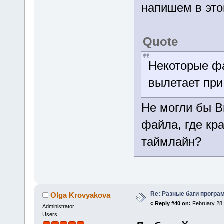
напишем в это
Quote
Некоторые ф
вылетает при
Не могли бы В
файла, где кр
таймлайн?
Re: Разные баги програм
Olga Krovyakova
«
Reply #40 on:
February 28,
Administrator
Users