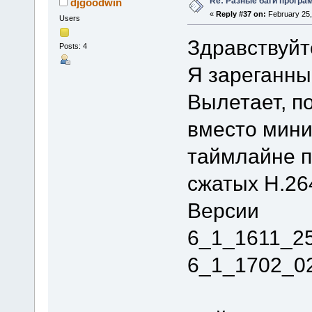
Re: Разные баги програм
djgoodwin
«
Reply #37 on:
February 25,
Users
Здравствуйт
Posts: 4
Я зареганны
Вылетает, п
вместо мини
таймлайне п
сжатых H.264
Версии
6_1_1611_2
6_1_1702_0