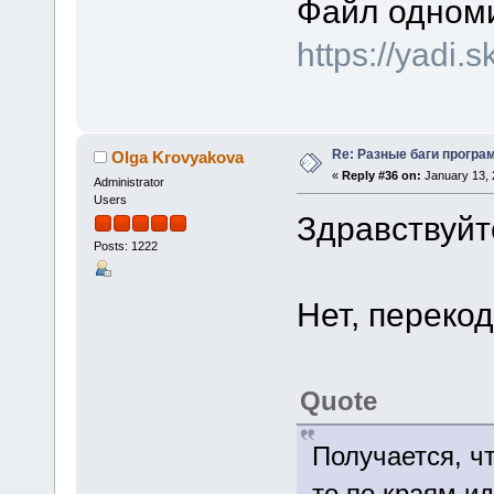
Файл одноми
https://yadi.
Re: Разные баги програм
Olga Krovyakova
«
Reply #36 on:
January 13, 
Administrator
Users
Здравствуйте
Posts: 1222
Нет, перекод
Quote
Получается, ч
то по краям и