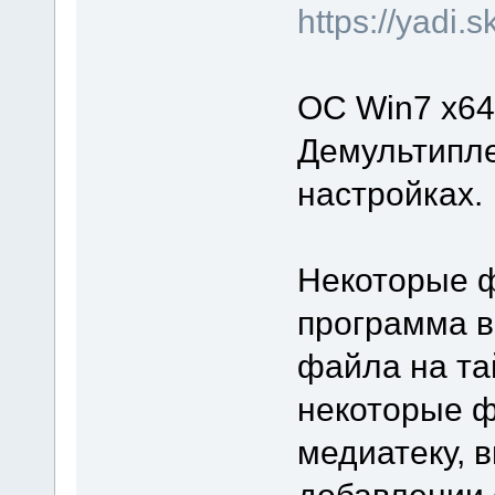
https://yadi
ОС Win7 x64
Демультипле
настройках.
Некоторые ф
программа в
файла на та
некоторые ф
медиатеку, 