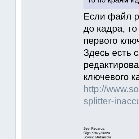
Если файл р
до кадра, т
первого клю
Здесь есть 
редактирова
ключевого к
http://www.s
splitter-inacc
Best Regards,
Olga Krovyakova
Solveig Multimedia