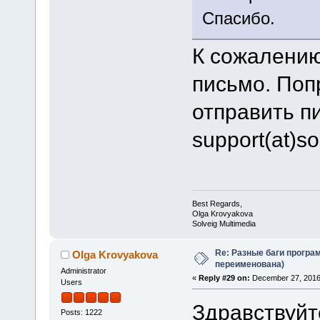
Спасибо.
К сожалению
письмо. Поп
отправить п
support(at)s
Best Regards,
Olga Krovyakova
Solveig Multimedia
Re: Разные баги програм
Olga Krovyakova
переименована)
Administrator
«
Reply #29 on:
December 27, 2016
Users
Здравствуйт
Posts: 1222