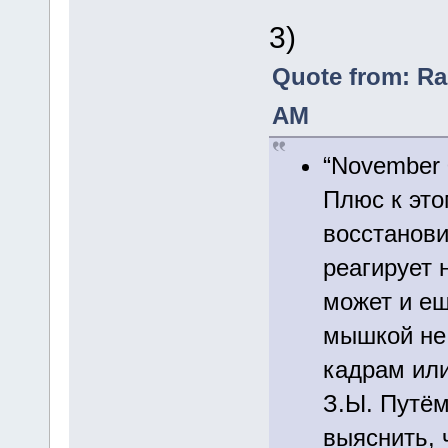
3)
Quote from: Ra
AM
“November 
Плюс к это
восстанови
реагирует 
может и ещ
мышкой не 
кадрам или
З.Ы. Путём
выяснить, 