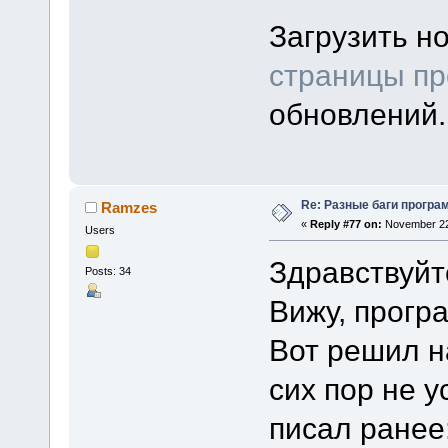
Загрузить н
страницы пр
обновлений.
Re: Разные баги програм
Ramzes
«
Reply #77 on:
November 22,
Users
Здравствуйт
Posts: 34
Вижу, прогр
Вот решил н
сих пор не у
писал ранее