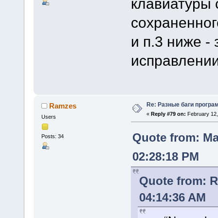
клавиатуры 
сохраненног
и п.3 ниже -
исправлении
Re: Разные баги програм
Ramzes
«
Reply #79 on:
February 12,
Users
Quote from: Ma
Posts: 34
02:28:18 PM
Quote from: 
04:14:36 AM