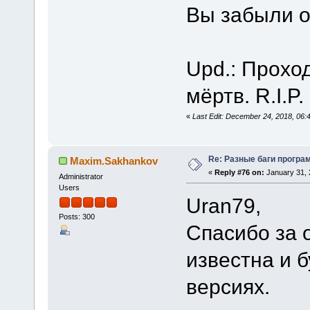
Вы забыли 
Upd.: Проход
мёртв. R.I.P
«
Last Edit: December 24, 2018, 06
Re: Разные баги програм
Maxim.Sakhankov
«
Reply #76 on:
January 31, 
Administrator
Users
Uran79,
Posts: 300
Спасибо за 
известна и 
версиях.