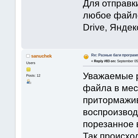
Для отправк
любое файло
Drive, Яндек
Re: Разные баги программ
sanuchek
«
Reply #83 on:
September 05,
Users
Уважаемые р
Posts: 12
файла в мест
притормажив
воспроизвод
порезанное 
Так происход