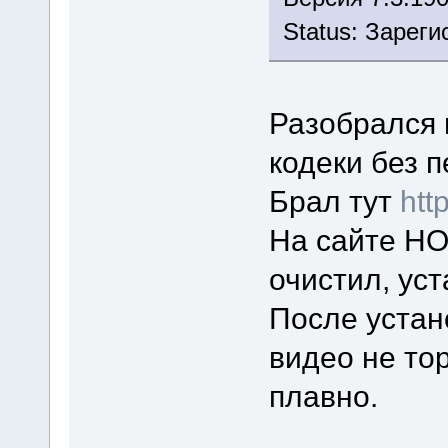
Status: Зарег
Разобрался 
кодеки без 
Брал тут
htt
На сайте НО
очистил, ус
После устан
видео не то
плавно.