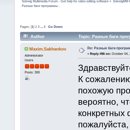
Solveig Multimedia Forum - Get help for video editing software
»
SolveigMM P
Разные баги программы...
Pages: [
1
]
2
3
...
6
Go Down
Author
Topic: Разные баги прог
Re: Разные баги програм
Maxim.Sakhankov
«
Reply #86 on:
October 04, 
Administrator
Users
Здравствуйт
Posts: 300
К сожалению
похожую пр
вероятно, ч
конкретных 
пожалуйста,