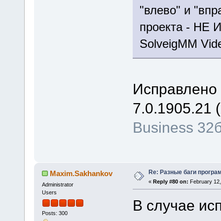
"влево" и "впр
проекта - НЕ
SolveigMM Video
Исправлено 
7.0.1905.21 (
Business 32
Re: Разные баги програм
Maxim.Sakhankov
«
Reply #80 on:
February 12,
Administrator
Users
В случае ис
Posts: 300