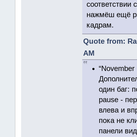
соответствии 
нажмёш ещё ра
кадрам.
Quote from: Ra
AM
“November 
Дополните
один баг: 
pause - пе
влева и вп
пока не кл
панели вид