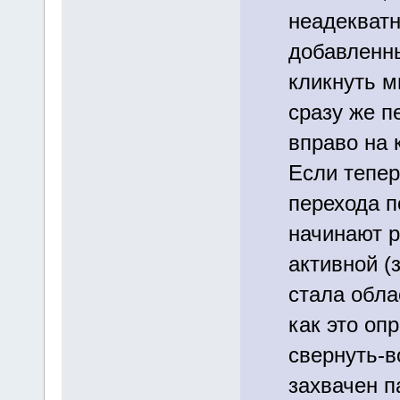
неадекват
добавленны
кликнуть м
сразу же п
вправо на 
Если тепер
перехода п
начинают ра
активной (
стала обла
как это оп
свернуть-в
захвачен п