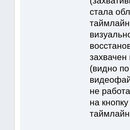
(захвати
стала об
таймлайна
визуально
восстанов
захвачен
(видно по
видеофайл
не работ
на кнопку
таймлайн