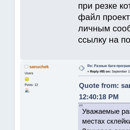
при резке к
файл проект
личным сооб
ссылку на по
Re: Разные баги програм
sanuchek
«
Reply #85 on:
September 16
Users
Quote from: sa
Posts: 12
12:40:18 PM
Уважаемые раз
местах склейк