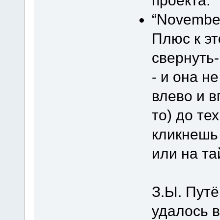
проекта.
“November
Плюс к эт
свернуть
- и она н
влево и в
то) до те
кликнешь 
или на т
З.Ы. Пут
удалось 