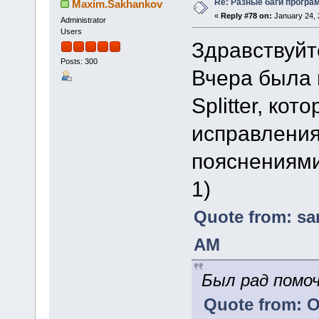
Re: Разные баги програм
Maxim.Sakhankov
«
Reply #78 on:
January 24, 
Administrator
Users
Здравствуйт
Posts: 300
Вчера была 
Splitter, ко
исправления
пояснениями
1)
Quote from: sa
AM
Был рад помо
Quote from: O