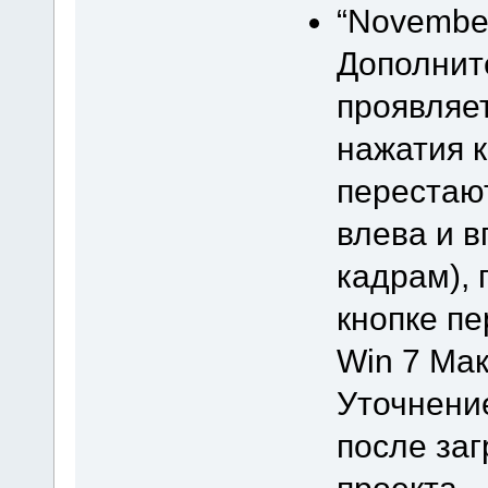
“November
Дополнит
проявляет
нажатия к
перестают
влева и 
кадрам), 
кнопке пе
Win 7 Мак
Уточнение
после заг