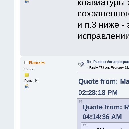
клавиатуры 
сохраненног
и п.3 ниже -
исправлении
Re: Разные баги програм
Ramzes
«
Reply #79 on:
February 12,
Users
Quote from: Ma
Posts: 34
02:28:18 PM
Quote from: 
04:14:36 AM