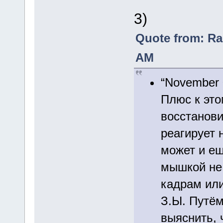
3)
Quote from: Ra
AM
“November 
Плюс к это
восстанови
реагирует 
может и ещ
мышкой не 
кадрам или
З.Ы. Путём
выяснить, 