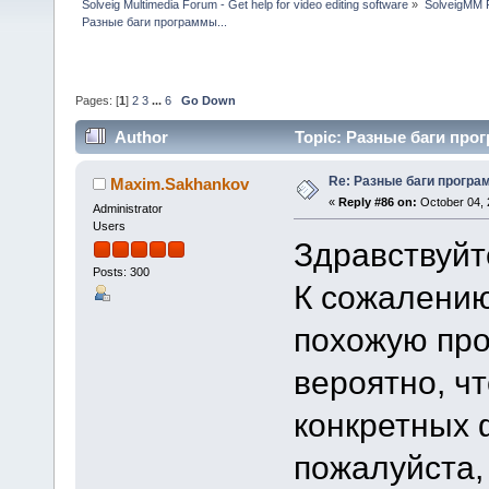
Solveig Multimedia Forum - Get help for video editing software
»
SolveigMM P
Разные баги программы...
Pages: [
1
]
2
3
...
6
Go Down
Author
Topic: Разные баги прог
Re: Разные баги програм
Maxim.Sakhankov
«
Reply #86 on:
October 04, 
Administrator
Users
Здравствуйт
Posts: 300
К сожалению
похожую пр
вероятно, ч
конкретных 
пожалуйста,