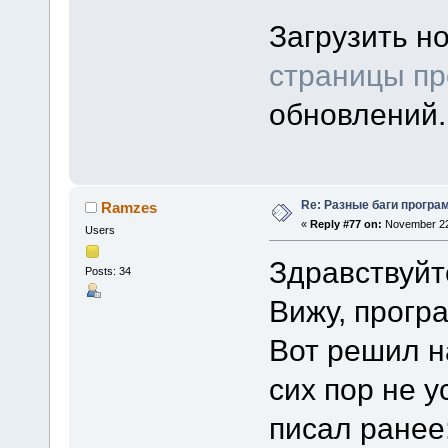
Загрузить н
страницы пр
обновлений.
Re: Разные баги програм
Ramzes
«
Reply #77 on:
November 22,
Users
Здравствуйт
Posts: 34
Вижу, прогр
Вот решил н
сих пор не у
писал ранее