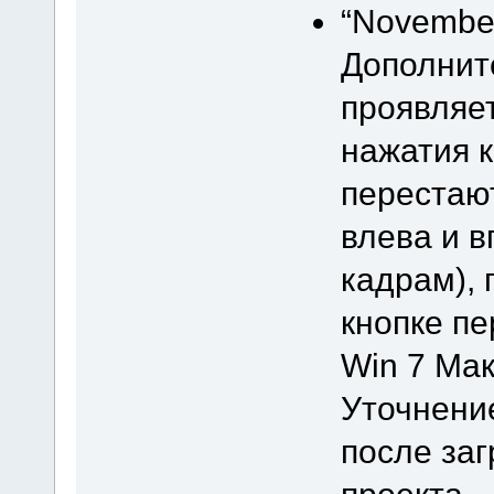
“November
Дополнит
проявляет
нажатия к
перестают
влева и 
кадрам), 
кнопке пе
Win 7 Мак
Уточнение
после заг