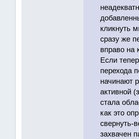
неадекват
добавленны
кликнуть м
сразу же п
вправо на 
Если тепер
перехода п
начинают ра
активной (
стала обла
как это оп
свернуть-в
захвачен п