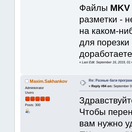
Файлы
MKV
разметки - н
на каком-ни
для порезки 
доработает
«
Last Edit: September 16, 2019, 0
Re: Разные баги програм
Maxim.Sakhankov
«
Reply #84 on:
September 05
Administrator
Users
Здравствуйт
Posts: 300
Чтобы перен
вам нужно у