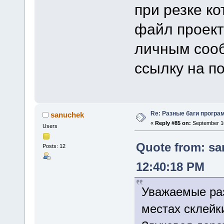
при резке к
файл проект
личным сооб
ссылку на по
Re: Разные баги програм
sanuchek
«
Reply #85 on:
September 16
Users
Quote from: sa
Posts: 12
12:40:18 PM
Уважаемые раз
местах склейк