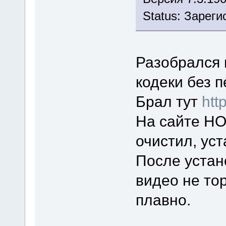
Status: Зарег
Разобрался 
кодеки без 
Брал тут
htt
На сайте НО
очистил, ус
После устан
видео не то
плавно.