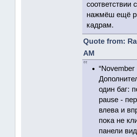
соответствии 
нажмёш ещё ра
кадрам.
Quote from: Ra
AM
“November 
Дополните
один баг: 
pause - пе
влева и вп
пока не кл
панели вид