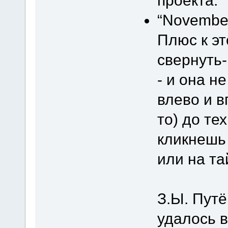
проекта.
“November
Плюс к эт
свернуть
- и она н
влево и в
то) до те
кликнешь 
или на т
З.Ы. Пут
удалось 