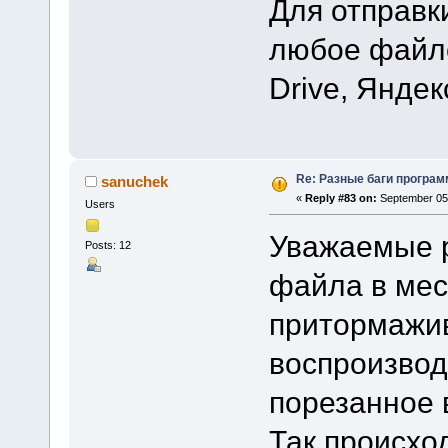
Для отправк
любое файло
Drive, Яндек
Re: Разные баги программ
sanuchek
«
Reply #83 on:
September 05,
Users
Уважаемые р
Posts: 12
файла в мест
притормажив
воспроизвод
порезанное 
Так происход