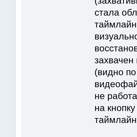
(захвати
стала об
таймлайна
визуально
восстанов
захвачен
(видно по
видеофайл
не работ
на кнопку
таймлайн