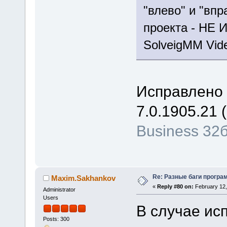
"влево" и "впр
проекта - НЕ
SolveigMM Video
Исправлено 
7.0.1905.21 (
Business 32
Re: Разные баги програм
Maxim.Sakhankov
«
Reply #80 on:
February 12,
Administrator
Users
В случае ис
Posts: 300