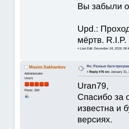
Вы забыли 
Upd.: Проход
мёртв. R.I.P
«
Last Edit: December 24, 2018, 06
Re: Разные баги програм
Maxim.Sakhankov
«
Reply #76 on:
January 31, 
Administrator
Users
Uran79,
Posts: 300
Спасибо за 
известна и 
версиях.