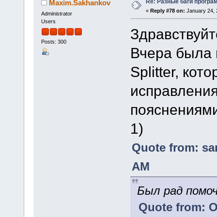
Re: Разные баги програм
Maxim.Sakhankov
«
Reply #78 on:
January 24, 
Administrator
Users
Здравствуйт
Posts: 300
Вчера была 
Splitter, ко
исправления
пояснениями
1)
Quote from: sa
AM
Был рад помо
Quote from: O