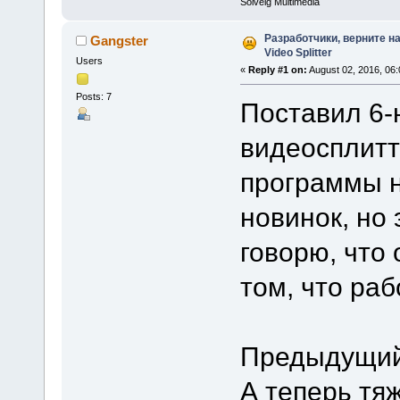
Solveig Multimedia
Разработчики, верните 
Gangster
Video Splitter
Users
«
Reply #1 on:
August 02, 2016, 06
Posts: 7
Поставил 6-
видеосплитт
программы н
новинок, но 
говорю, что
том, что раб
Предыдущий
А теперь тя