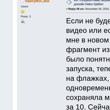
Re: Разработчики, верн
ValeryMcCane
дизайн Video Splitter
Users
«
Reply #8 on:
November 04, 2016, 
Posts: 3
Если не буд
видео или е
мне в новом
фрагмент из
было понятн
запуска, теп
на флажках,
одновременн
сохраняла м
за 10. Сейча