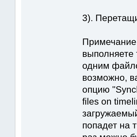
3). Перетащ
Примечание:
выполняете 
одним файло
возможно, в
опцию "Synchr
files on time
загружаемый
попадет на 
раз можно б