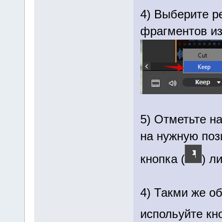
4) Выберите р
фрагментов из
5) Отметьте н
на нужную поз
кнопка (
) л
4) Такми же о
испольуйте кно