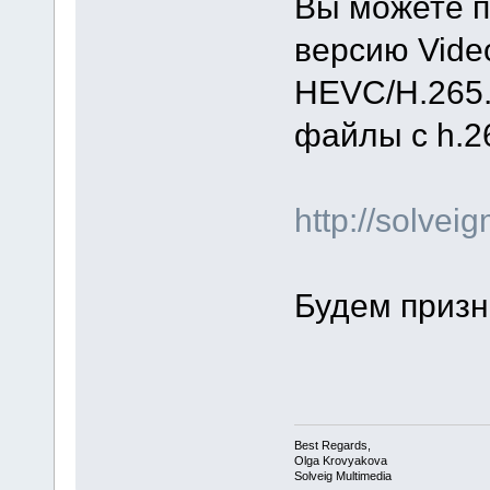
Вы можете п
версию Video
HEVC/H.265.
файлы с h.2
http://solve
Будем призн
Best Regards,
Olga Krovyakova
Solveig Multimedia