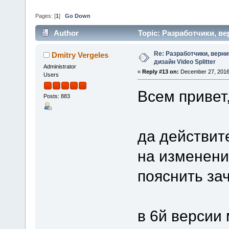
Pages: [
1
]
Go Down
Author
Topic: Разработчики, в
times)
Re: Разработчики, верн
Dmitry Vergeles
дизайн Video Splitter
Administrator
«
Reply #13 on:
December 27, 2016
Users
Всем привет
Posts: 883
да действит
на изменени
пояснить за
в 6й версии