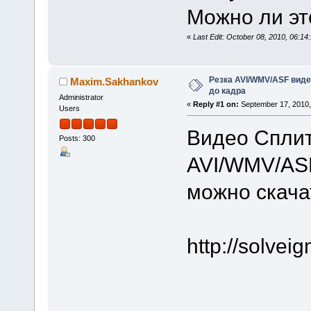
Можно ли эт
«
Last Edit: October 08, 2010, 06
Резка AVI/WMV/ASF вид
Maxim.Sakhankov
до кадра
Administrator
«
Reply #1 on:
September 17, 2010,
Users
Видео Сплит
Posts: 300
AVI/WMV/ASF
можно скача
http://solve