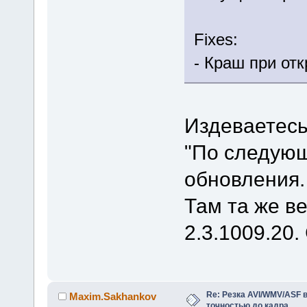
Fixes:
- Краш при от
Издеваетес
"По следую
обновления.
Там та же ве
2.3.1009.20.
Re: Резка AVI/WMV/ASF 
Maxim.Sakhankov
точностью до кадра