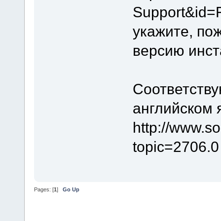
Support&id=
укажите, по
версию инст
Соответству
английском 
http://www.s
topic=2706.0
Pages: [
1
]
Go Up