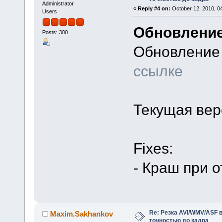
Administrator
«
Reply #4 on:
October 12, 2010, 0
Users
Обновление
Posts: 300
Обновление
ссылке
Текущая верс
Fixes:
- Краш при 
Re: Резка AVI/WMV/ASF 
Maxim.Sakhankov
точностью до кадра