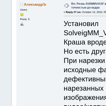
Re: Резка AVI/WMV/ASF 
АлександрЪ
точностью до кадра
Users
«
Reply #7 on:
October 14, 2010, 0
Posts: 5
Установил
SolveigMM_V
Краша вроде
Но есть дру
При нарезки
исходные ф
дефективным
нарезанных 
изображения