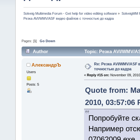
Solveig Multimedia Forum - Get help for video editing software
»
SolveigMM P
Резка AVI/WMV/ASF видео файлов с точностью до кадра
Pages: [
1
]
Go Down
Author
Topic: Резка AVI/WMV/A
Re: Резка AVI/WMV/ASF 
АлександрЪ
точностью до кадра
Users
«
Reply #15 on:
November 09, 2010,
Posts: 5
Quote from: M
2010, 03:57:06
Попробуйте ска
Например отсюд
07062009.exe