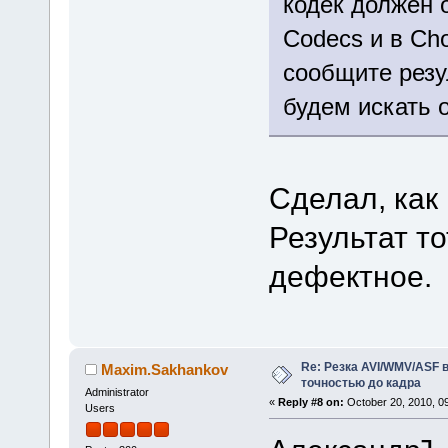
кодек должен о
Codecs и в Ch
сообщите резул
будем искать 
Сделал, как 
Результат т
дефектное.
Re: Резка AVI/WMV/ASF 
Maxim.Sakhankov
точностью до кадра
Administrator
«
Reply #8 on:
October 20, 2010, 0
Users