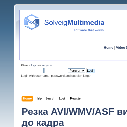
Home
|
Video S
Please
login
or
register
.
Login with username, password and session length
Home
Help
Search
Login
Register
Резка AVI/WMV/ASF в
до кадра