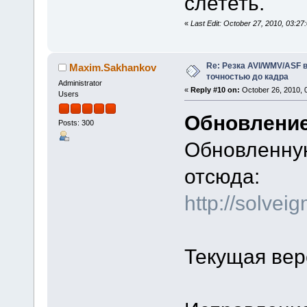
слететь.
«
Last Edit: October 27, 2010, 03:
Re: Резка AVI/WMV/ASF 
Maxim.Sakhankov
точностью до кадра
Administrator
«
Reply #10 on:
October 26, 2010, 
Users
Обновление
Posts: 300
Обновленную
отсюда:
http://solve
Текущая вер