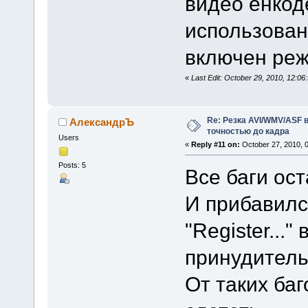
видео енкод
использован
включен реж
«
Last Edit: October 29, 2010, 12:
Re: Резка AVI/WMV/ASF 
АлександрЪ
точностью до кадра
Users
«
Reply #11 on:
October 27, 2010, 
Posts: 5
Все баги ост
И прибавилс
"Register...
принудитель
От таких ба