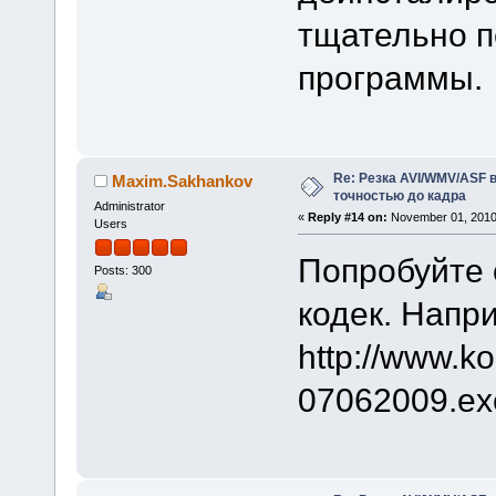
тщательно п
программы.
Re: Резка AVI/WMV/ASF 
Maxim.Sakhankov
точностью до кадра
Administrator
«
Reply #14 on:
November 01, 2010
Users
Попробуйте с
Posts: 300
кодек. Напр
http://www.ko
07062009.ex