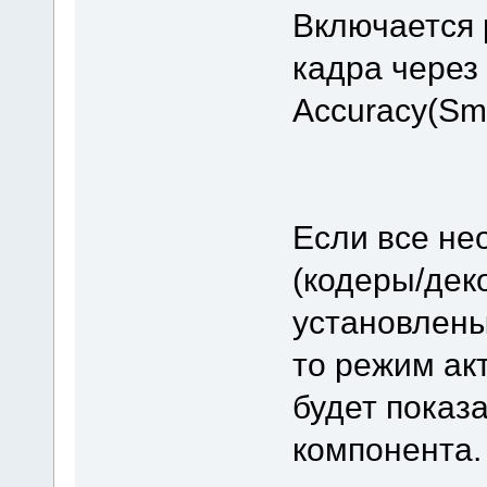
Включается 
кадра через
Accuracy(Sma
Если все н
(кодеры/дек
установлены
то режим ак
будет показ
компонента.