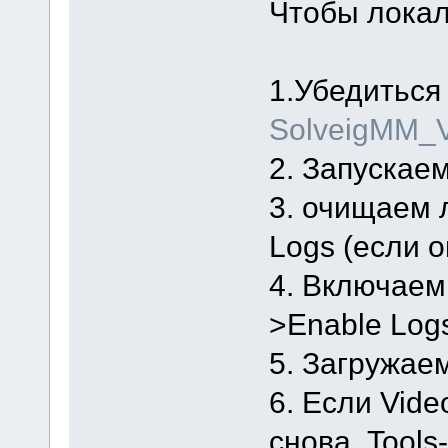
Чтобы локал
1.Убедиться
SolveigMM_V
2. Запускаем 
3. очищаем л
Logs (если 
4. Включаем
>Enable Log
5. Загружае
6. Если Vide
снова. Tools