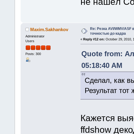
не нашёл Com
Re: Резка AVI/WMV/ASF 
Maxim.Sakhankov
точностью до кадра
Administrator
«
Reply #12 on:
October 29, 2010, 
Users
Quote from: Ал
Posts: 300
05:18:40 AM
Сделал, как в
Результат тот
Кажется выя
ffdshow деко