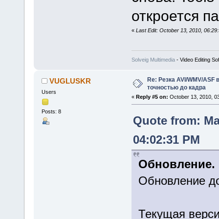
откроется па
«
Last Edit: October 13, 2010, 06:29
Solveig Multimedia
- Video Editing So
Re: Резка AVI/WMV/ASF 
VUGLUSKR
точностью до кадра
Users
«
Reply #5 on:
October 13, 2010, 0
Posts: 8
Quote from: Ma
04:02:31 PM
Обновление.
Обновление д
Текущая версия