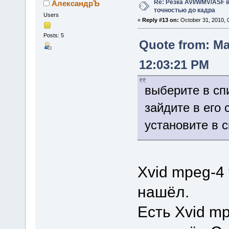
Re: Резка AVI/WMV/ASF 
АлександрЪ
точностью до кадра
Users
«
Reply #13 on:
October 31, 2010, 
Posts: 5
Quote from: Ma
12:03:21 PM
выберите в спи
зайдите в его 
установите в с
Xvid mpeg-4 
нашёл.
Есть Xvid mp