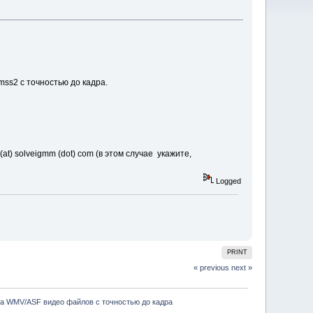
ss2 c точностью до кадра.
at) solveigmm (dot) com (в этом случае укажите,
Logged
PRINT
« previous
next »
ка WMV/ASF видео файлов c точностью до кадра