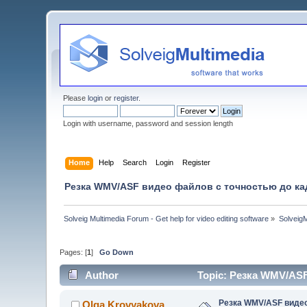
Please
login
or
register
.
Login with username, password and session length
Home
Help
Search
Login
Register
Резка WMV/ASF видео файлов c точностью до ка
Solveig Multimedia Forum - Get help for video editing software
»
Solveig
Pages: [
1
]
Go Down
Author
Topic: Резка WMV/ASF
Резка WMV/ASF видео
Olga Krovyakova