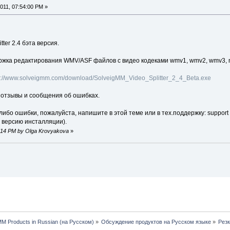
011, 07:54:00 PM »
ter 2.4 бэта версия.
ржка редактирования WMV/ASF файлов с видео кодеками wmv1, wmv2, wmv3, m
p://www.solveigmm.com/download/SolveigMM_Video_Splitter_2_4_Beta.exe
 отзывы и сообщения об ошибках.
либо ошибки, пожалуйста, напишите в этой теме или в тех.поддержку: support (
 версию инсталляции).
02:14 PM by Olga Krovyakova
»
MM Products in Russian (на Русском)
»
Обсуждение продуктов на Русском языке
»
Рез