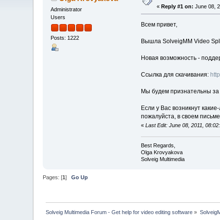
«
Reply #1 on:
June 08, 2
Administrator
Users
Всем привет,
Posts: 1222
Вышла SolveigMM Video Split
Новая возможность - подде
Ссылка для скачивания:
htt
Мы будем признательны за
Если у Вас возникнут какие-
пожалуйста, в своем письме
«
Last Edit: June 08, 2011, 08:
Best Regards,
Olga Krovyakova
Solveig Multimedia
Pages: [
1
]
Go Up
Solveig Multimedia Forum - Get help for video editing software
»
Solveig