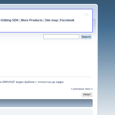
o Editing SDK
|
More Products
|
Site map
|
Facebook
ка WMV/ASF видео файлов c точностью до кадра
« previous
next »
PRINT