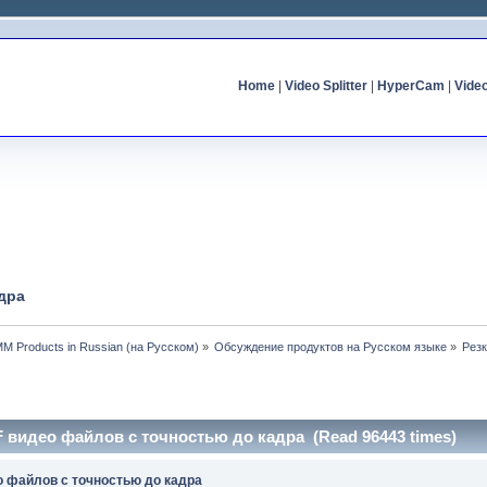
Home
|
Video Splitter
|
HyperCam
|
Vide
дра
MM Products in Russian (на Русском)
»
Обсуждение продуктов на Русском языке
»
Рез
 видео файлов c точностью до кадра (Read 96443 times)
 файлов c точностью до кадра