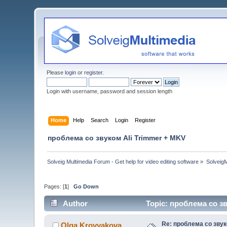
Please
login
or
register
.
Login with username, password and session length
Home
Help
Search
Login
Register
проблема со звуком Ali Trimmer + MKV
Solveig Multimedia Forum - Get help for video editing software
»
Solveig
Pages: [
1
]
Go Down
Author
Topic: проблема со з
Re: проблема со звук
Olga Krovyakova