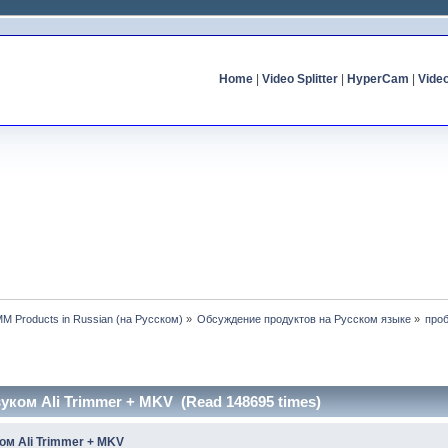
Home
|
Video Splitter
|
HyperCam
|
Vide
MM Products in Russian (на Русском)
»
Обсуждение продуктов на Русском языке
»
проб
вуком Ali Trimmer + MKV (Read 148695 times)
ом Ali Trimmer + MKV