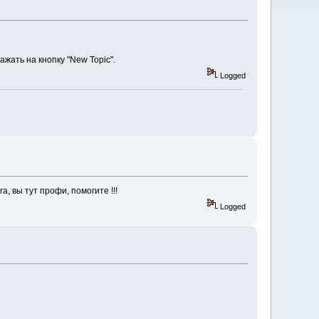
жать на кнопку "New Topic".
Logged
а, вы тут профи, помогите !!!
Logged