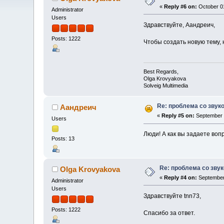
«
Reply #6 on:
October 01
Administrator
Users
Здравствуйте, Аандреич,
Posts: 1222
Чтобы создать новую тему, 
Best Regards,
Olga Krovyakova
Solveig Multimedia
Re: проблема со звуко
Аандреич
«
Reply #5 on:
September 2
Users
Люди! А как вы задаете вопр
Posts: 13
Re: проблема со звук
Olga Krovyakova
«
Reply #4 on:
September 
Administrator
Users
Здравствуйте tnn73,
Posts: 1222
Спасибо за ответ.