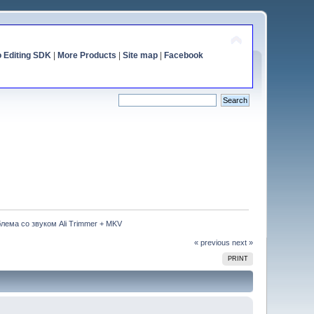
o Editing SDK
|
More Products
|
Site map
|
Facebook
лема со звуком Ali Trimmer + MKV
« previous
next »
PRINT