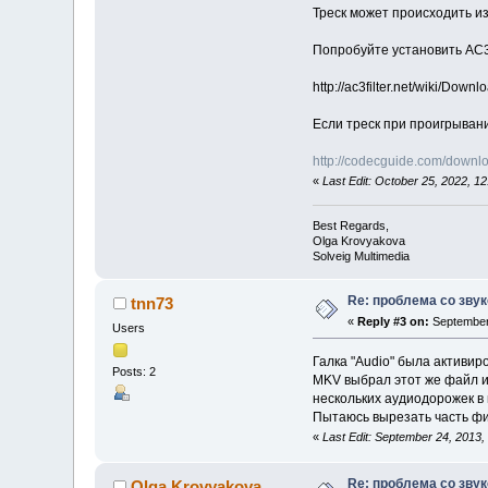
Треск может происходить из
Попробуйте установить AC3
http://ac3filter.net/wiki/Down
Если треск при проигрывани
http://codecguide.com/downlo
«
Last Edit: October 25, 2022, 
Best Regards,
Olga Krovyakova
Solveig Multimedia
Re: проблема со звук
tnn73
«
Reply #3 on:
September 
Users
Галка "Audio" была активир
Posts: 2
MKV выбрал этот же файл и 
нескольких аудиодорожек в
Пытаюсь вырезать часть фил
«
Last Edit: September 24, 2013,
Re: проблема со звук
Olga Krovyakova