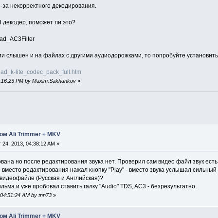
-за некорректного декодирования.
 декодер, поможет ли это?
load_AC3Filter
и слышен и на файлах с другими аудиодорожками, то попробуйте установить K
ad_k-lite_codec_pack_full.htm
12:16:23 PM by Maxim.Sakhankov
»
ом Ali Trimmer + MKV
24, 2013, 04:38:12 AM »
ована но после редактирования звука нет. Проверил сам видео файл звук есть
вместо редактирования нажал кнопку "Play" - вместо звука услышал сильный 
 видеофайле (Русская и Английская)?
ьма и уже пробовал ставить галку "Audio" TDS, AC3 - безрезультатно.
 04:51:24 AM by tnn73
»
ом Ali Trimmer + MKV