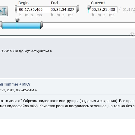
, 11:24:07 PM by Olga Krovyakova
»
li Trimmer + MKV
23, 2013, 06:24:52 AM »
то-то делаю? Обрезал видео как в инструкции (выделил и сохранил). Все про
мат видеофайла mkv). Качество ролика получилось отменное, но только без з