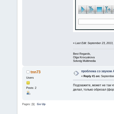
«
Last Edit: September 23, 2013
Best Regards,
Olga Krovyakova
Solveig Multimedia
проблема со звуком A
tnn73
«
Reply #1 on:
September 
Users
Подскажите, может не так ч
Posts: 2
делал, только обрезал (фор
Pages: [
1
]
Go Up