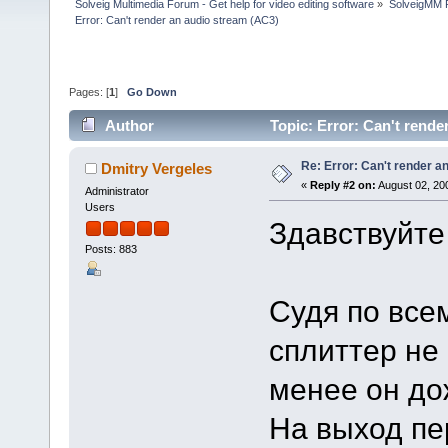
Solveig Multimedia Forum - Get help for video editing software
»
SolveigMM P
Error: Can't render an audio stream (AC3)
Pages: [
1
]
Go Down
Author
Topic: Error: Can't rend
Re: Error: Can't render a
Dmitry Vergeles
«
Reply #2 on:
August 02, 20
Administrator
Users
Здавствуйте
Posts: 883
Судя по все
сплиттер не 
менее он до
На выход пе