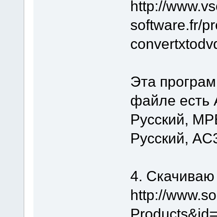
http://www.vs
software.fr/
convertxtodv
Эта програм
файле есть A
Русский, MPE
Русский, AC3
4. Скачиваю
http://www.s
Products&id=