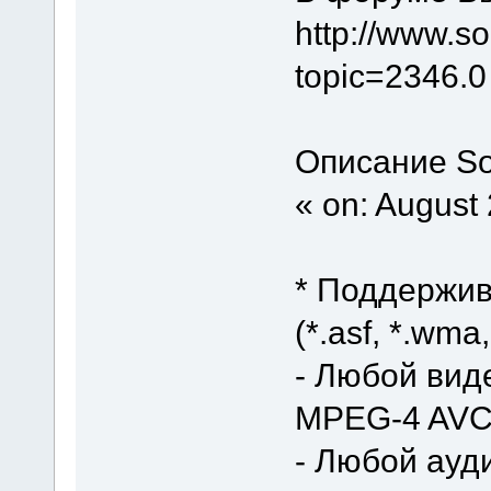
http://www.s
topic=2346
Описание Sol
« on: August
* Поддержив
(*.asf, *.wma
- Любой вид
MPEG-4 AVC,
- Любой ауди