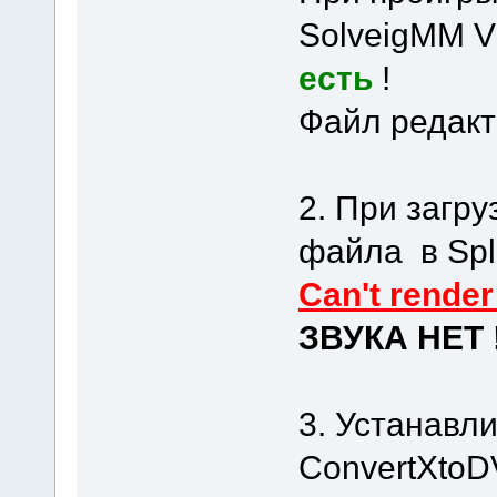
SolveigMM Vi
есть
!
Файл редакт
2. При загр
файла в Spli
Can't render
ЗВУКА НЕТ 
3. Устанавл
ConvertXtoD