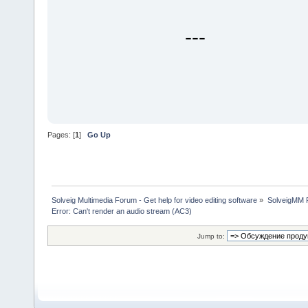
---
Pages: [
1
]
Go Up
Solveig Multimedia Forum - Get help for video editing software
»
SolveigMM P
Error: Can't render an audio stream (AC3)
Jump to: