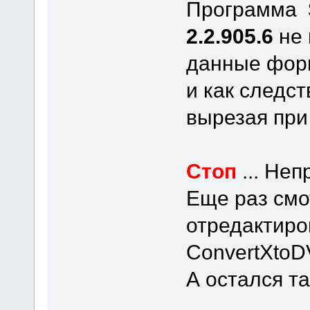
Программа
2.2.905.6
не 
данные фор
и как следст
вырезая при
Стоп
... Не
Еще раз смо
отредактир
ConvertXtoD
А остался та