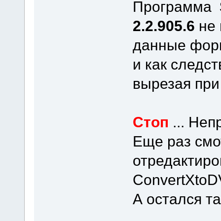
Программа
2.2.905.6
не 
данные фор
и как следст
вырезая при
Стоп
... Не
Еще раз смо
отредактир
ConvertXtoD
А остался та