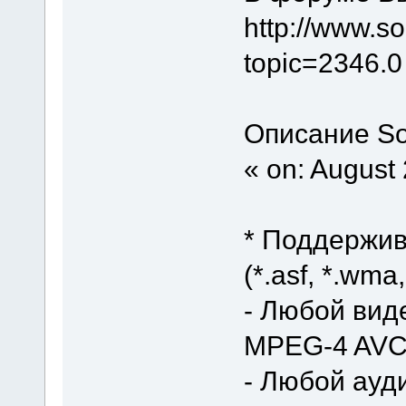
http://www.s
topic=2346
Описание Sol
« on: August
* Поддержив
(*.asf, *.wma
- Любой вид
MPEG-4 AVC,
- Любой ауди