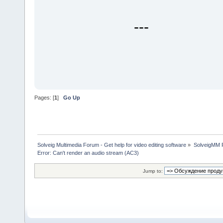
---
Pages: [
1
]
Go Up
Solveig Multimedia Forum - Get help for video editing software
»
SolveigMM P
Error: Can't render an audio stream (AC3)
Jump to: