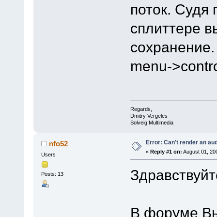
поток. Судя 
сплиттере в
сохранение.
menu->contro
Regards,
Dmitry Vergeles
Solveig Multimedia
Error: Can't render an au
nfo52
«
Reply #1 on:
August 01, 20
Users
Здравствуйт
Posts: 13
В форуме В