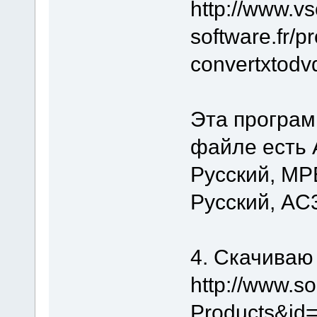
http://www.vs
software.fr/
convertxtodv
Эта програм
файле есть A
Русский, MPE
Русский, AC3
4. Скачиваю
http://www.s
Products&id=