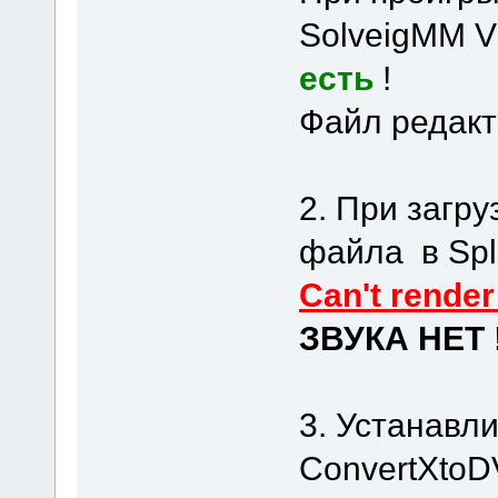
SolveigMM Vi
есть
!
Файл редакт
2. При загр
файла в Spli
Can't render
ЗВУКА НЕТ 
3. Устанавл
ConvertXtoD