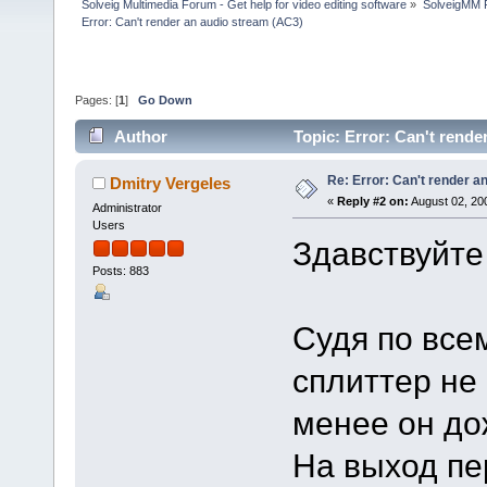
Solveig Multimedia Forum - Get help for video editing software
»
SolveigMM P
Error: Can't render an audio stream (AC3)
Pages: [
1
]
Go Down
Author
Topic: Error: Can't rend
Re: Error: Can't render a
Dmitry Vergeles
«
Reply #2 on:
August 02, 20
Administrator
Users
Здавствуйте
Posts: 883
Судя по все
сплиттер не 
менее он до
На выход пе