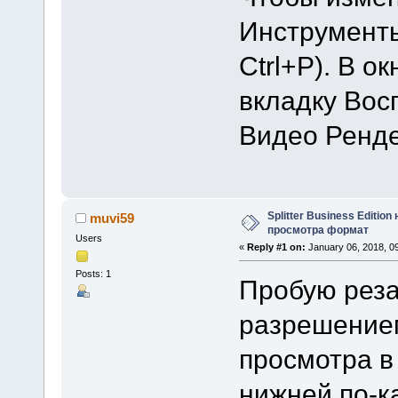
Инструменты
Ctrl+P). В о
вкладку Вос
Видео Ренд
Splitter Business Editio
muvi59
просмотра формат
Users
«
Reply #1 on:
January 06, 2018, 0
Posts: 1
Пробую рез
разрешением
просмотра в
нижней по-к