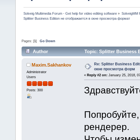
Solveig Multimedia Forum - Get help for video editing software
»
SolveigMM P
Splitter Business Edition не отображается в окне просмотра формат
Pages: [
1
]
Go Down
Author
Topic: Splitter Busines
114328 times)
Re: Splitter Business Ed
Maxim.Sakhankov
окне просмотра форм
Administrator
«
Reply #2 on:
January 25, 2018, 0
Users
Здравствуйт
Posts: 300
Попробуйте,
рендерер.
Чтобы измен