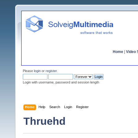
Home
|
Video S
Please
login
or
register
.
Login with username, password and session length
Home
Help
Search
Login
Register
Thruehd