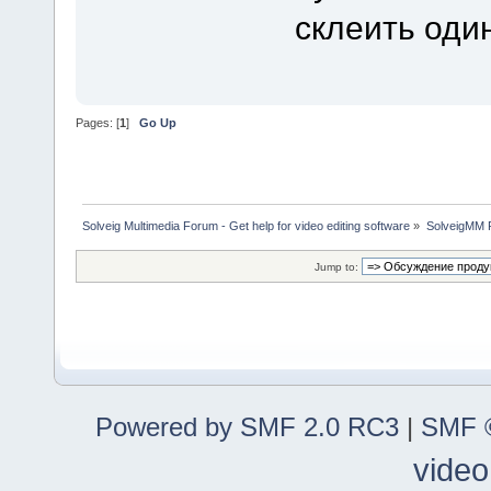
склеить один
Pages: [
1
]
Go Up
Solveig Multimedia Forum - Get help for video editing software
»
SolveigMM P
Jump to:
Powered by SMF 2.0 RC3
|
SMF ©
video