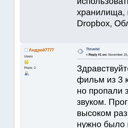
использова
хранилища, 
Dropbox, Обл
Thruehd
Андрей7777
«
Reply #1 on:
November 15, 
Users
Здравствуйт
Posts: 2
фильм из 3 
но пропали 
звуком. Про
высоком ра
нужно было 