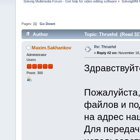
Solveig Multimedia Forum - Get help for video editing software
»
SolveigMM P
Pages: [
1
]
Go Down
Author
Topic: Thruehd (Read 32
Re: Thruehd
Maxim.Sakhankov
«
Reply #2 on:
November 16, 
Administrator
Users
Здравствуйт
Posts: 300
Пожалуйста,
файлов и п
на адрес н
Для передач